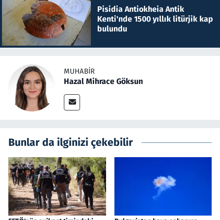
Pisidia Antiokheia Antik
Kenti'nde 1500 yıllık litürjik kap
bulundu
MUHABIR
Hazal Mihrace Göksun
Bunlar da ilginizi çekebilir