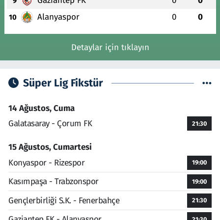
Gaziantep FK
0
0
9
Alanyaspor
0
0
10
Detaylar için tıklayın
Süper Lig Fikstür
14 Ağustos, Cuma
Galatasaray - Çorum FK
21:30
15 Ağustos, Cumartesi
Konyaspor - Rizespor
19:00
Kasımpaşa - Trabzonspor
19:00
Gençlerbirliği S.K. - Fenerbahçe
21:30
Gaziantep FK - Alanyaspor
21:30