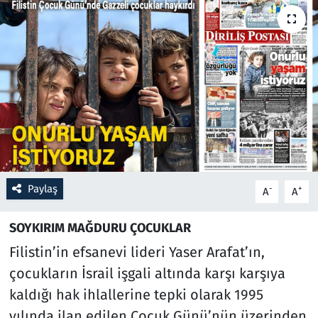
Resmi İlanlar
Rüya Tabirleri
Sağlık
Savunma Sanayi
Seçim 2023
Paylaş
-
+
A
A
Spor
SOYKIRIM MAĞDURU ÇOCUKLAR
Teknoloji ve Bilim
Filistin’in efsanevi lideri Yaser Arafat’ın,
çocukların İsrail işgali altında karşı karşıya
Televizyon
kaldığı hak ihlallerine tepki olarak 1995
yılında ilan edilen Çocuk Günü’nün üzerinden