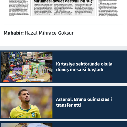
Muhabir:
Hazal Mihrace Göksun
Kırtasiye sektöründe okula
dönüş mesaisi başladı
Arsenal, Bruno Guimaraes'i
transfer etti