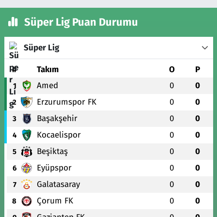
Süper Lig Puan Durumu
Süper Lig
#
Takım
O
P
Amed
0
0
1
Erzurumspor FK
0
0
2
Başakşehir
0
0
3
Kocaelispor
0
0
4
Beşiktaş
0
0
5
Eyüpspor
0
0
6
Galatasaray
0
0
7
Çorum FK
0
0
8