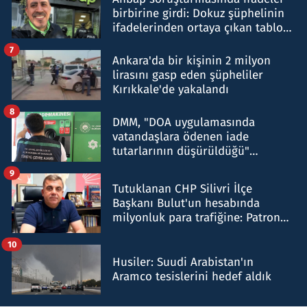
birbirine girdi: Dokuz şüphelinin
ifadelerinden ortaya çıkan tablo
şok etti
7
Ankara'da bir kişinin 2 milyon
lirasını gasp eden şüpheliler
Kırıkkale'de yakalandı
8
DMM, "DOA uygulamasında
vatandaşlara ödenen iade
tutarlarının düşürüldüğü"
iddiasını yalanladı
9
Tutuklanan CHP Silivri İlçe
Başkanı Bulut'un hesabında
milyonluk para trafiğine: Patron
talimat verdi, ben gönderdim
10
Husiler: Suudi Arabistan'ın
Aramco tesislerini hedef aldık