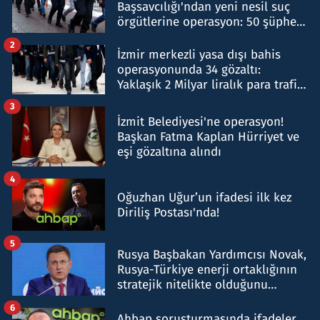
Başsavcılığı'ndan yeni nesil suç
örgütlerine operasyon: 50 şüpheli
hakkında gözaltı kararı
2
İzmir merkezli yasa dışı bahis
operasyonunda 34 gözaltı:
Yaklaşık 2 Milyar liralık para trafiği
tespit edildi
3
İzmit Belediyesi'ne operasyon!
Başkan Fatma Kaplan Hürriyet ve
eşi gözaltına alındı
4
Oğuzhan Uğur’un ifadesi ilk kez
Diriliş Postası'nda!
5
Rusya Başbakan Yardımcısı Novak,
Rusya-Türkiye enerji ortaklığının
stratejik nitelikte olduğunu
belirtti
6
Ahbap soruşturmasında ifadeler