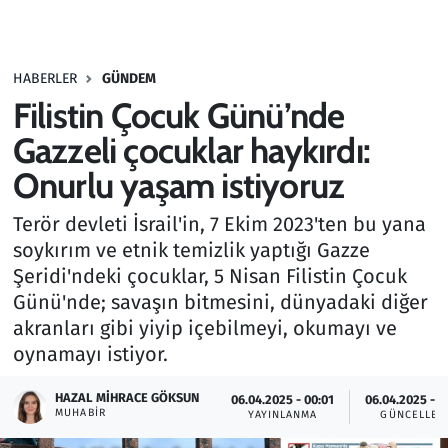
Gündem
HABERLER
GÜNDEM
Haber
Filistin Çocuk Günü’nde
Kültür Sanat
Gazzeli çocuklar haykırdı:
Onurlu yaşam istiyoruz
Kurumsal Haberler
Terör devleti İsrail'in, 7 Ekim 2023'ten bu yana
Lezzet Durağı
soykırım ve etnik temizlik yaptığı Gazze
Şeridi'ndeki çocuklar, 5 Nisan Filistin Çocuk
Memur ve Kamu
Günü'nde; savaşın bitmesini, dünyadaki diğer
akranları gibi yiyip içebilmeyi, okumayı ve
Otomobil
oynamayı istiyor.
Oyun
HAZAL MIHRACE GÖKSUN
06.04.2025 - 00:01
06.04.2025 - 0
MUHABIR
YAYINLANMA
GÜNCELLEM
Ramazan