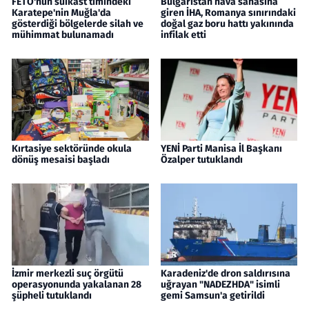
FETÖ'nün suikast timindeki
Bulgaristan hava sahasına
Karatepe'nin Muğla'da
giren İHA, Romanya sınırındaki
gösterdiği bölgelerde silah ve
doğal gaz boru hattı yakınında
mühimmat bulunamadı
infilak etti
Kırtasiye sektöründe okula
YENİ Parti Manisa İl Başkanı
dönüş mesaisi başladı
Özalper tutuklandı
İzmir merkezli suç örgütü
Karadeniz'de dron saldırısına
operasyonunda yakalanan 28
uğrayan "NADEZHDA" isimli
şüpheli tutuklandı
gemi Samsun'a getirildi