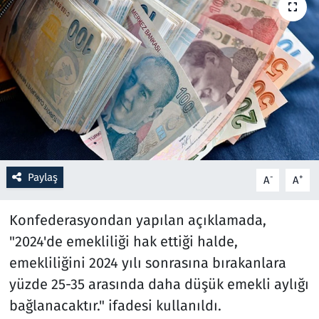
Resmi İlanlar
Rüya Tabirleri
Sağlık
Savunma Sanayi
Paylaş
Seçim 2023
-
+
A
A
Spor
Konfederasyondan yapılan açıklamada,
"2024'de emekliliği hak ettiği halde,
Teknoloji ve Bilim
emekliliğini 2024 yılı sonrasına bırakanlara
yüzde 25-35 arasında daha düşük emekli aylığı
Televizyon
bağlanacaktır." ifadesi kullanıldı.