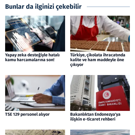
Bunlar da ilginizi çekebilir
Yapay zeka desteğiyle hatalı
Türkiye, çikolata ihracatında
kamu harcamalarına son!
kalite ve ham maddeyle öne
çıkıyor
TSE 129 personel alıyor
Bakanlıktan Endonezya'ya
ilişkin e-ticaret rehberi