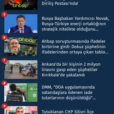
Diriliş Postası'nda!
5
Rusya Başbakan Yardımcısı Novak,
Rusya-Türkiye enerji ortaklığının
stratejik nitelikte olduğunu
belirtti
6
Ahbap soruşturmasında ifadeler
birbirine girdi: Dokuz şüphelinin
ifadelerinden ortaya çıkan tablo
şok etti
7
Ankara'da bir kişinin 2 milyon
lirasını gasp eden şüpheliler
Kırıkkale'de yakalandı
8
DMM, "DOA uygulamasında
vatandaşlara ödenen iade
tutarlarının düşürüldüğü"
iddiasını yalanladı
9
Tutuklanan CHP Silivri İlçe