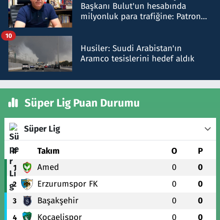
Başkanı Bulut'un hesabında
milyonluk para trafiğine: Patron
talimat verdi, ben gönderdim
10
Husiler: Suudi Arabistan'ın
Aramco tesislerini hedef aldık
Süper Lig Puan Durumu
Süper Lig
#
Takım
O
P
Amed
0
0
1
Erzurumspor FK
0
0
2
Başakşehir
0
0
3
Kocaelispor
0
0
4