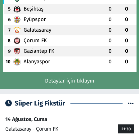
Beşiktaş
0
0
5
Eyüpspor
0
0
6
Galatasaray
0
0
7
Çorum FK
0
0
8
Gaziantep FK
0
0
9
Alanyaspor
0
0
10
Detaylar için tıklayın
Süper Lig Fikstür
14 Ağustos, Cuma
Galatasaray - Çorum FK
21:30