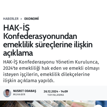
Gündem
HABERLER
EKONOMI
Haber
HAK-İŞ
Kültür Sanat
Konfederasyonundan
emeklilik süreçlerine ilişkin
Kurumsal Haberler
açıklama
Lezzet Durağı
HAK-İŞ Konfederasyonu Yönetim Kurulunca,
2024'te emekliliği hak eden ve emekli olmayı
Memur ve Kamu
isteyen işçilerin, emeklilik dilekçelerine
ilişkin açıklama yapıldı.
Otomobil
NUSRET ODABAŞ
26.12.2024 - 14:09
Oyun
MUHABIR
YAYINLANMA
Ramazan