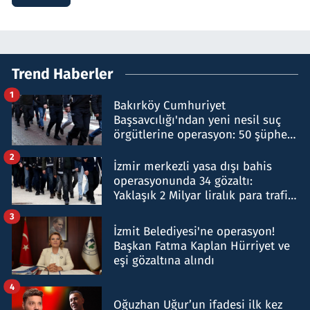
Trend Haberler
1
Bakırköy Cumhuriyet
Başsavcılığı'ndan yeni nesil suç
örgütlerine operasyon: 50 şüpheli
hakkında gözaltı kararı
2
İzmir merkezli yasa dışı bahis
operasyonunda 34 gözaltı:
Yaklaşık 2 Milyar liralık para trafiği
tespit edildi
3
İzmit Belediyesi'ne operasyon!
Başkan Fatma Kaplan Hürriyet ve
eşi gözaltına alındı
4
Oğuzhan Uğur’un ifadesi ilk kez