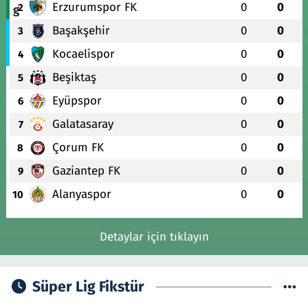
Erzurumspor FK
0
0
2
Başakşehir
0
0
3
Kocaelispor
0
0
4
Beşiktaş
0
0
5
Eyüpspor
0
0
6
Galatasaray
0
0
7
Çorum FK
0
0
8
Gaziantep FK
0
0
9
Alanyaspor
0
0
10
Detaylar için tıklayın
Süper Lig Fikstür