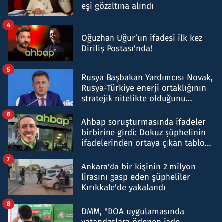
eşi gözaltına alındı
4
Oğuzhan Uğur’un ifadesi ilk kez
Diriliş Postası'nda!
5
Rusya Başbakan Yardımcısı Novak,
Rusya-Türkiye enerji ortaklığının
stratejik nitelikte olduğunu
belirtti
6
Ahbap soruşturmasında ifadeler
birbirine girdi: Dokuz şüphelinin
ifadelerinden ortaya çıkan tablo
şok etti
7
Ankara'da bir kişinin 2 milyon
lirasını gasp eden şüpheliler
Kırıkkale'de yakalandı
8
DMM, "DOA uygulamasında
vatandaşlara ödenen iade