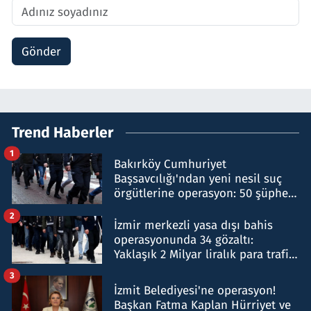
Gönder
Trend Haberler
1
Bakırköy Cumhuriyet
Başsavcılığı'ndan yeni nesil suç
örgütlerine operasyon: 50 şüpheli
hakkında gözaltı kararı
2
İzmir merkezli yasa dışı bahis
operasyonunda 34 gözaltı:
Yaklaşık 2 Milyar liralık para trafiği
tespit edildi
3
İzmit Belediyesi'ne operasyon!
Başkan Fatma Kaplan Hürriyet ve