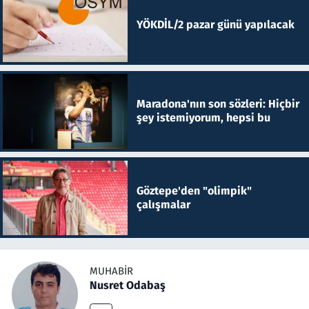
YÖKDİL/2 pazar günü yapılacak
Maradona'nın son sözleri: Hiçbir
şey istemiyorum, hepsi bu
Göztepe'den "olimpik"
çalışmalar
MUHABIR
Nusret Odabaş