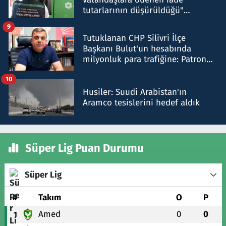
tutarlarının düşürüldüğü"
iddiasını yalanladı
9
Tutuklanan CHP Silivri İlçe
Başkanı Bulut'un hesabında
milyonluk para trafiğine: Patron
talimat verdi, ben gönderdim
10
Husiler: Suudi Arabistan'ın
Aramco tesislerini hedef aldık
Süper Lig Puan Durumu
Süper Lig
#
Takım
O
P
Amed
0
0
1