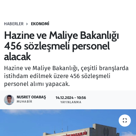
Gündem
HABERLER
EKONOMI
Haber
Hazine ve Maliye Bakanlığı
Kültür Sanat
456 sözleşmeli personel
alacak
Kurumsal Haberler
Hazine ve Maliye Bakanlığı, çeşitli branşlarda
Lezzet Durağı
istihdam edilmek üzere 456 sözleşmeli
personel alımı yapacak.
Memur ve Kamu
NUSRET ODABAŞ
14.12.2024 - 10:56
MUHABIR
YAYINLANMA
Otomobil
Oyun
Ramazan