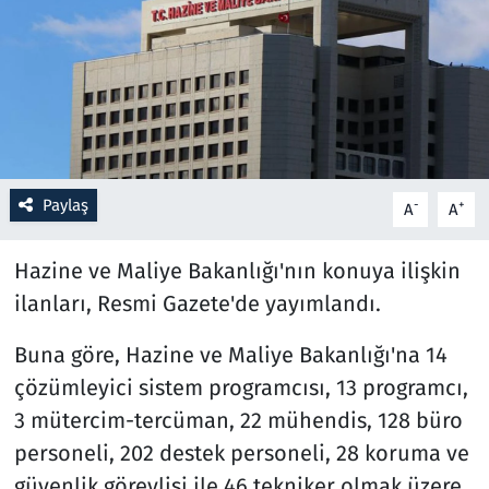
Resmi İlanlar
Rüya Tabirleri
Sağlık
Paylaş
-
+
A
A
Savunma Sanayi
Hazine ve Maliye Bakanlığı'nın konuya ilişkin
Seçim 2023
ilanları, Resmi Gazete'de yayımlandı.
Spor
Buna göre, Hazine ve Maliye Bakanlığı'na 14
Teknoloji ve Bilim
çözümleyici sistem programcısı, 13 programcı,
3 mütercim-tercüman, 22 mühendis, 128 büro
Televizyon
personeli, 202 destek personeli, 28 koruma ve
güvenlik görevlisi ile 46 tekniker olmak üzere