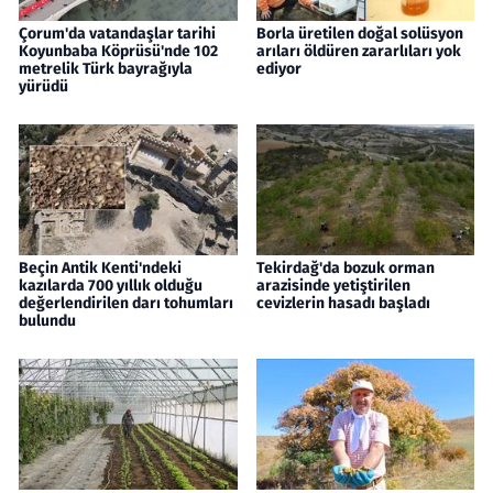
Çorum'da vatandaşlar tarihi
Borla üretilen doğal solüsyon
Koyunbaba Köprüsü'nde 102
arıları öldüren zararlıları yok
metrelik Türk bayrağıyla
ediyor
yürüdü
Beçin Antik Kenti'ndeki
Tekirdağ'da bozuk orman
kazılarda 700 yıllık olduğu
arazisinde yetiştirilen
değerlendirilen darı tohumları
cevizlerin hasadı başladı
bulundu