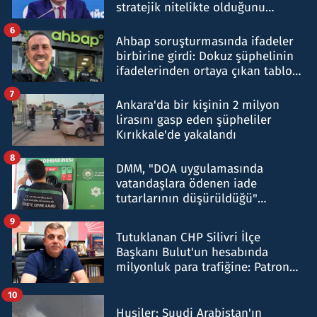
stratejik nitelikte olduğunu
belirtti
6
Ahbap soruşturmasında ifadeler
birbirine girdi: Dokuz şüphelinin
ifadelerinden ortaya çıkan tablo
şok etti
7
Ankara'da bir kişinin 2 milyon
lirasını gasp eden şüpheliler
Kırıkkale'de yakalandı
8
DMM, "DOA uygulamasında
vatandaşlara ödenen iade
tutarlarının düşürüldüğü"
iddiasını yalanladı
9
Tutuklanan CHP Silivri İlçe
Başkanı Bulut'un hesabında
milyonluk para trafiğine: Patron
talimat verdi, ben gönderdim
10
Husiler: Suudi Arabistan'ın