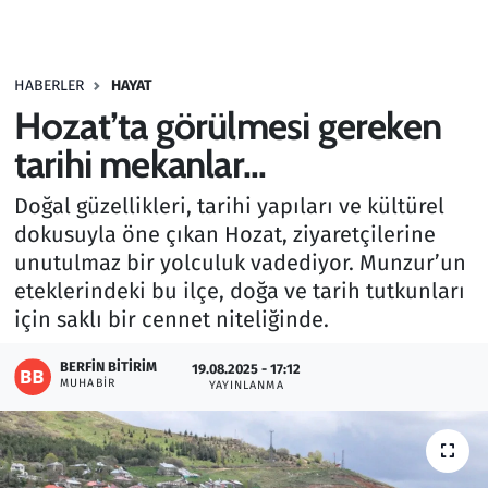
Gündem
HABERLER
HAYAT
Haber
Hozat’ta görülmesi gereken
Kültür Sanat
tarihi mekanlar...
Doğal güzellikleri, tarihi yapıları ve kültürel
Kurumsal Haberler
dokusuyla öne çıkan Hozat, ziyaretçilerine
unutulmaz bir yolculuk vadediyor. Munzur’un
Lezzet Durağı
eteklerindeki bu ilçe, doğa ve tarih tutkunları
Memur ve Kamu
için saklı bir cennet niteliğinde.
BERFIN BITIRIM
Otomobil
19.08.2025 - 17:12
MUHABIR
YAYINLANMA
Oyun
Ramazan