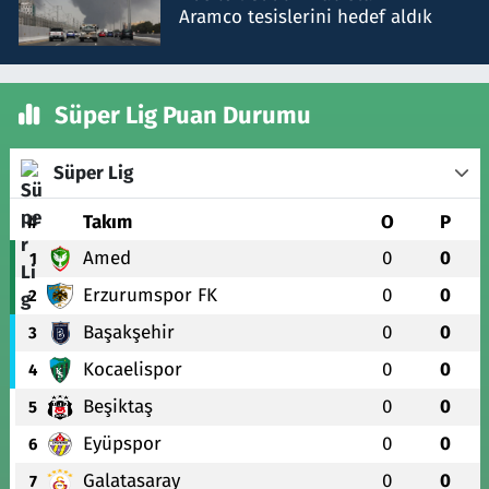
Aramco tesislerini hedef aldık
Süper Lig Puan Durumu
Süper Lig
#
Takım
O
P
Amed
0
0
1
Erzurumspor FK
0
0
2
Başakşehir
0
0
3
Kocaelispor
0
0
4
Beşiktaş
0
0
5
Eyüpspor
0
0
6
Galatasaray
0
0
7