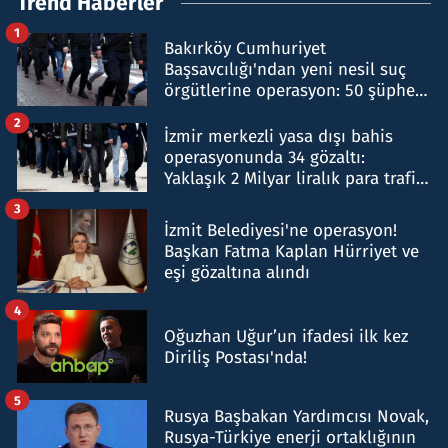
Trend Haberler
1
Bakırköy Cumhuriyet
Başsavcılığı'ndan yeni nesil suç
örgütlerine operasyon: 50 şüpheli
hakkında gözaltı kararı
2
İzmir merkezli yasa dışı bahis
operasyonunda 34 gözaltı:
Yaklaşık 2 Milyar liralık para trafiği
tespit edildi
3
İzmit Belediyesi'ne operasyon!
Başkan Fatma Kaplan Hürriyet ve
eşi gözaltına alındı
4
Oğuzhan Uğur’un ifadesi ilk kez
Diriliş Postası'nda!
5
Rusya Başbakan Yardımcısı Novak,
Rusya-Türkiye enerji ortaklığının