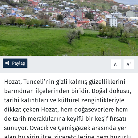
Resmi İlanlar
Rüya Tabirleri
Sağlık
Savunma Sanayi
Paylaş
-
+
A
A
Seçim 2023
Hozat, Tunceli’nin gizli kalmış güzelliklerini
barındıran ilçelerinden biridir. Doğal dokusu,
Spor
tarihi kalıntıları ve kültürel zenginlikleriyle
Teknoloji ve Bilim
dikkat çeken Hozat, hem doğaseverlere hem
de tarih meraklılarına keyifli bir keşif fırsatı
Televizyon
sunuyor. Ovacık ve Çemişgezek arasında yer
alan bu şirin ilçe, ziyaretçilerine hem huzurlu