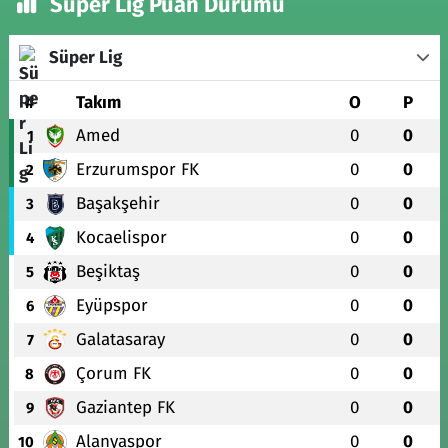
Süper Lig Puan Durumu
Süper Lig
#
Takım
O
P
Amed
0
0
1
Erzurumspor FK
0
0
2
Başakşehir
0
0
3
Kocaelispor
0
0
4
Beşiktaş
0
0
5
Eyüpspor
0
0
6
Galatasaray
0
0
7
Çorum FK
0
0
8
Gaziantep FK
0
0
9
Alanyaspor
0
0
10