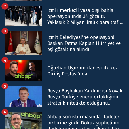
hakkında gözaltı kararı
2
İzmir merkezli yasa dışı bahis
operasyonunda 34 gözaltı:
Yaklaşık 2 Milyar liralık para trafiği
tespit edildi
3
İzmit Belediyesi'ne operasyon!
Başkan Fatma Kaplan Hürriyet ve
eşi gözaltına alındı
4
Oğuzhan Uğur’un ifadesi ilk kez
Diriliş Postası'nda!
5
Rusya Başbakan Yardımcısı Novak,
Rusya-Türkiye enerji ortaklığının
stratejik nitelikte olduğunu
belirtti
6
Ahbap soruşturmasında ifadeler
birbirine girdi: Dokuz şüphelinin
ifadelerinden ortaya çıkan tablo