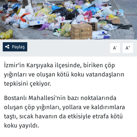
Resmi İlanlar
Rüya Tabirleri
Sağlık
Paylaş
-
+
A
A
Savunma Sanayi
İzmir'in Karşıyaka ilçesinde, biriken çöp
yığınları ve oluşan kötü koku vatandaşların
Seçim 2023
tepkisini çekiyor.
Spor
Bostanlı Mahallesi'nin bazı noktalarında
oluşan çöp yığınları, yollara ve kaldırımlara
Teknoloji ve Bilim
taştı, sıcak havanın da etkisiyle etrafa kötü
Televizyon
koku yayıldı.