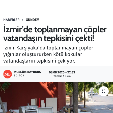
Gündem
HABERLER
GÜNDEM
Haber
İzmir’de toplanmayan çöpler
Kültür Sanat
vatandaşın tepkisini çekti!
İzmir Karşıyaka’da toplanmayan çöpler
Kurumsal Haberler
yığınlar oluştururken kötü kokular
vatandaşların tepkisini çekiyor.
Lezzet Durağı
MÜSLÜM BAYBURS
08.08.2025 - 22:33
Memur ve Kamu
EDITÖR
YAYINLANMA
Otomobil
Oyun
Ramazan