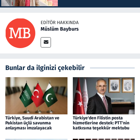
EDITÖR HAKKINDA
Müslüm Bayburs
Bunlar da ilginizi çekebilir
Türkiye, Suudi Arabistan ve
Türkiye'den Filistin posta
Pakistan üçlü savunma
hizmetlerine destek: PTT'nin
anlaşması imzalayacak
katkısına teşekkür mektubu