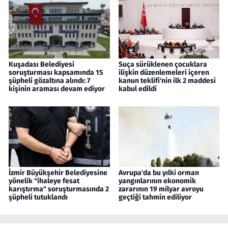
Kuşadası Belediyesi
Suça sürüklenen çocuklara
soruşturması kapsamında 15
ilişkin düzenlemeleri içeren
şüpheli gözaltına alındı: 7
kanun teklifi'nin ilk 2 maddesi
kişinin araması devam ediyor
kabul edildi
İzmir Büyükşehir Belediyesine
Avrupa'da bu yılki orman
yönelik "ihaleye fesat
yangınlarının ekonomik
karıştırma" soruşturmasında 2
zararının 19 milyar avroyu
şüpheli tutuklandı
geçtiği tahmin ediliyor