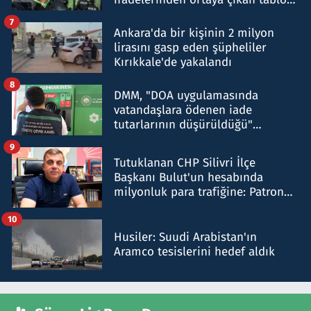
şok etti
7
Ankara'da bir kişinin 2 milyon
lirasını gasp eden şüpheliler
Kırıkkale'de yakalandı
8
DMM, "DOA uygulamasında
vatandaşlara ödenen iade
tutarlarının düşürüldüğü"
iddiasını yalanladı
9
Tutuklanan CHP Silivri İlçe
Başkanı Bulut'un hesabında
milyonluk para trafiğine: Patron
talimat verdi, ben gönderdim
10
Husiler: Suudi Arabistan'ın
Aramco tesislerini hedef aldık