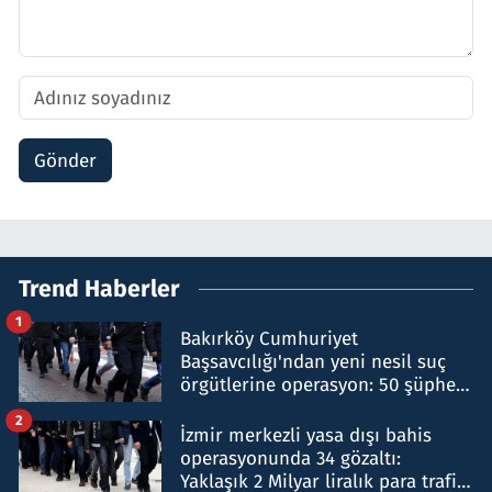
Gönder
Trend Haberler
1
Bakırköy Cumhuriyet
Başsavcılığı'ndan yeni nesil suç
örgütlerine operasyon: 50 şüpheli
hakkında gözaltı kararı
2
İzmir merkezli yasa dışı bahis
operasyonunda 34 gözaltı:
Yaklaşık 2 Milyar liralık para trafiği