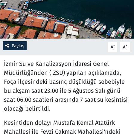
Resmi İlanlar
Rüya Tabirleri
Sağlık
Paylaş
-
+
A
A
Savunma Sanayi
İzmir Su ve Kanalizasyon İdaresi Genel
Müdürlüğünden (İZSU) yapılan açıklamada,
Seçim 2023
Foça ilçesindeki basınç düşüklüğü sebebiyle
bu akşam saat 23.00 ile 5 Ağustos Salı günü
Spor
saat 06.00 saatleri arasında 7 saat su kesintisi
Teknoloji ve Bilim
olacağı belirtildi.
Televizyon
Kesintiden dolayı Mustafa Kemal Atatürk
Mahallesi ile Fevzi Çakmak Mahallesi'ndeki