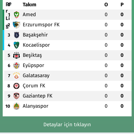
#
Takım
O
P
Amed
0
0
1
Erzurumspor FK
0
0
2
Başakşehir
0
0
3
Kocaelispor
0
0
4
Beşiktaş
0
0
5
Eyüpspor
0
0
6
Galatasaray
0
0
7
Çorum FK
0
0
8
Gaziantep FK
0
0
9
Alanyaspor
0
0
10
Detaylar için tıklayın