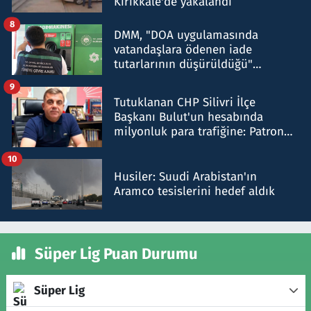
Kırıkkale'de yakalandı
8
DMM, "DOA uygulamasında
vatandaşlara ödenen iade
tutarlarının düşürüldüğü"
iddiasını yalanladı
9
Tutuklanan CHP Silivri İlçe
Başkanı Bulut'un hesabında
milyonluk para trafiğine: Patron
talimat verdi, ben gönderdim
10
Husiler: Suudi Arabistan'ın
Aramco tesislerini hedef aldık
Süper Lig Puan Durumu
Süper Lig