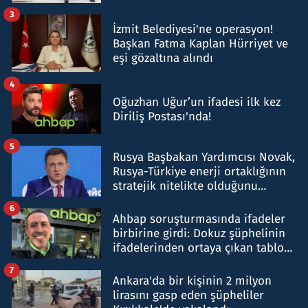
tespit edildi
3
İzmit Belediyesi'ne operasyon!
Başkan Fatma Kaplan Hürriyet ve
eşi gözaltına alındı
4
Oğuzhan Uğur’un ifadesi ilk kez
Diriliş Postası'nda!
5
Rusya Başbakan Yardımcısı Novak,
Rusya-Türkiye enerji ortaklığının
stratejik nitelikte olduğunu
belirtti
6
Ahbap soruşturmasında ifadeler
birbirine girdi: Dokuz şüphelinin
ifadelerinden ortaya çıkan tablo
şok etti
7
Ankara'da bir kişinin 2 milyon
lirasını gasp eden şüpheliler