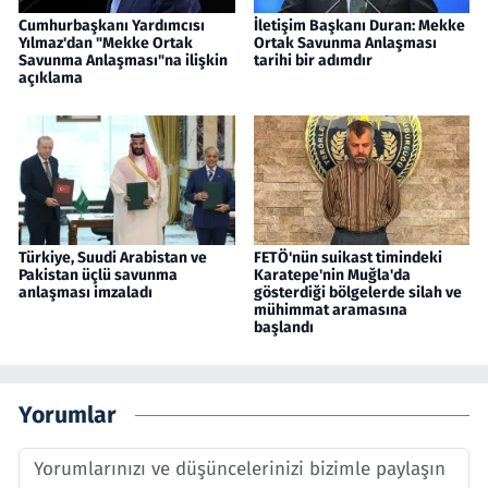
Cumhurbaşkanı Yardımcısı
İletişim Başkanı Duran: Mekke
Yılmaz'dan "Mekke Ortak
Ortak Savunma Anlaşması
Savunma Anlaşması"na ilişkin
tarihi bir adımdır
açıklama
Türkiye, Suudi Arabistan ve
FETÖ'nün suikast timindeki
Pakistan üçlü savunma
Karatepe'nin Muğla'da
anlaşması imzaladı
gösterdiği bölgelerde silah ve
mühimmat aramasına
başlandı
Yorumlar