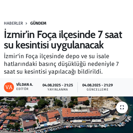
Gündem
HABERLER
GÜNDEM
Haber
İzmir'in Foça ilçesinde 7 saat
Kültür Sanat
su kesintisi uygulanacak
İzmir'in Foça ilçesinde depo ve su isale
Kurumsal Haberler
hatlarındaki basınç düşüklüğü nedeniyle 7
saat su kesintisi yapılacağı bildirildi.
Lezzet Durağı
VILDAN A.
04.08.2025 - 21:25
04.08.2025 - 21:29
Memur ve Kamu
EDITÖR
YAYINLANMA
GÜNCELLEME
Otomobil
Oyun
Ramazan