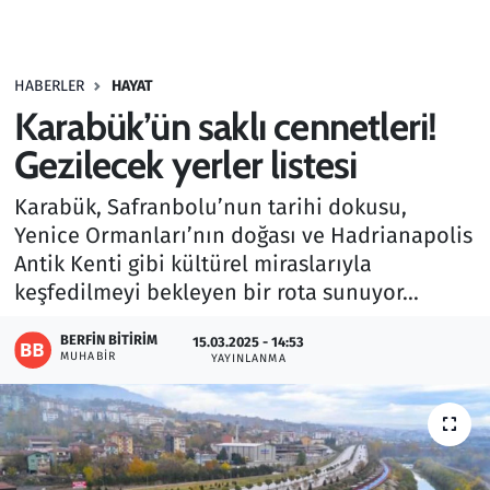
Gündem
HABERLER
HAYAT
Haber
Karabük’ün saklı cennetleri!
Kültür Sanat
Gezilecek yerler listesi
Karabük, Safranbolu’nun tarihi dokusu,
Kurumsal Haberler
Yenice Ormanları’nın doğası ve Hadrianapolis
Antik Kenti gibi kültürel miraslarıyla
Lezzet Durağı
keşfedilmeyi bekleyen bir rota sunuyor...
Memur ve Kamu
BERFIN BITIRIM
15.03.2025 - 14:53
MUHABIR
YAYINLANMA
Otomobil
Oyun
Ramazan