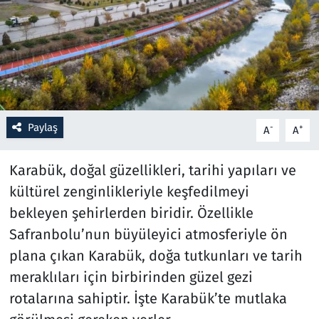
Resmi İlanlar
Rüya Tabirleri
Sağlık
Paylaş
-
+
A
A
Savunma Sanayi
Karabük, doğal güzellikleri, tarihi yapıları ve
Seçim 2023
kültürel zenginlikleriyle keşfedilmeyi
bekleyen şehirlerden biridir. Özellikle
Spor
Safranbolu’nun büyüleyici atmosferiyle ön
Teknoloji ve Bilim
plana çıkan Karabük, doğa tutkunları ve tarih
meraklıları için birbirinden güzel gezi
Televizyon
rotalarına sahiptir. İşte Karabük’te mutlaka