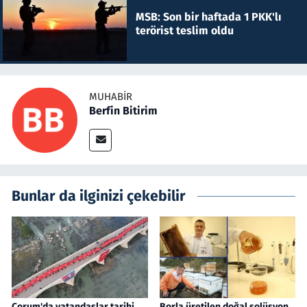
MSB: Son bir haftada 1 PKK'lı
terörist teslim oldu
MUHABIR
Berfin Bitirim
Bunlar da ilginizi çekebilir
Çorum'da vatandaşlar tarihi
Borla üretilen doğal solüsyon