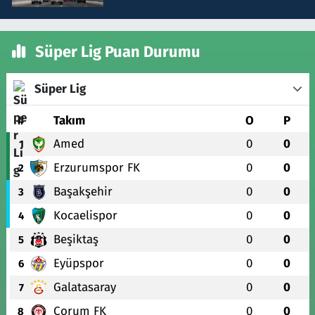
Süper Lig Puan Durumu
Süper Lig
#
Takım
O
P
Amed
0
0
1
Erzurumspor FK
0
0
2
Başakşehir
0
0
3
Kocaelispor
0
0
4
Beşiktaş
0
0
5
Eyüpspor
0
0
6
Galatasaray
0
0
7
Çorum FK
0
0
8