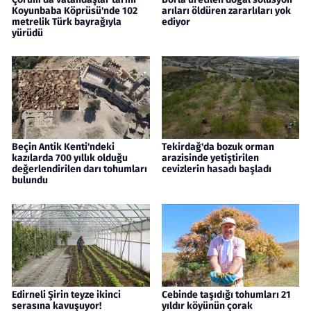
Koyunbaba Köprüsü'nde 102
arıları öldüren zararlıları yok
metrelik Türk bayrağıyla
ediyor
yürüdü
Beçin Antik Kenti'ndeki
Tekirdağ'da bozuk orman
kazılarda 700 yıllık olduğu
arazisinde yetiştirilen
değerlendirilen darı tohumları
cevizlerin hasadı başladı
bulundu
Edirneli Şirin teyze ikinci
Cebinde taşıdığı tohumları 21
serasına kavuşuyor!
yıldır köyünün çorak