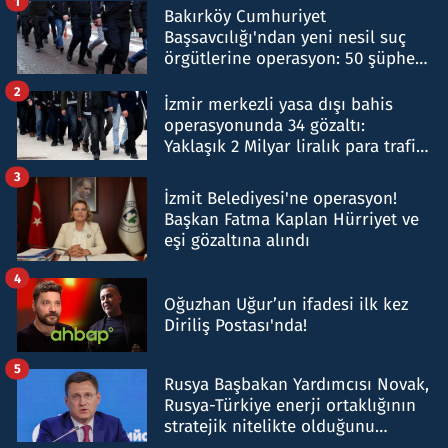
1
Bakırköy Cumhuriyet
Başsavcılığı'ndan yeni nesil suç
örgütlerine operasyon: 50 şüpheli
hakkında gözaltı kararı
2
İzmir merkezli yasa dışı bahis
operasyonunda 34 gözaltı:
Yaklaşık 2 Milyar liralık para trafiği
tespit edildi
3
İzmit Belediyesi'ne operasyon!
Başkan Fatma Kaplan Hürriyet ve
eşi gözaltına alındı
4
Oğuzhan Uğur’un ifadesi ilk kez
Diriliş Postası'nda!
5
Rusya Başbakan Yardımcısı Novak,
Rusya-Türkiye enerji ortaklığının
stratejik nitelikte olduğunu
belirtti