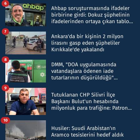
6
Ahbap soruşturmasında ifadeler
birbirine girdi: Dokuz şüphelinin
ifadelerinden ortaya çıkan tablo
şok etti
7
Ankara'da bir kişinin 2 milyon
lirasını gasp eden şüpheliler
Kırıkkale'de yakalandı
8
DMM, "DOA uygulamasında
vatandaşlara ödenen iade
tutarlarının düşürüldüğü"
iddiasını yalanladı
9
Tutuklanan CHP Silivri İlçe
Başkanı Bulut'un hesabında
milyonluk para trafiğine: Patron
talimat verdi, ben gönderdim
10
Husiler: Suudi Arabistan'ın
Aramco tesislerini hedef aldık