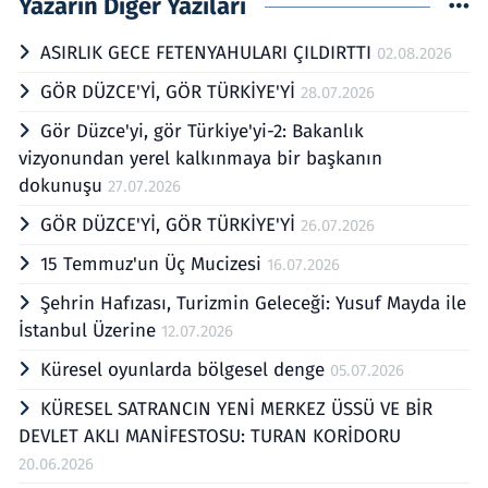
Yazarın Diğer Yazıları
ASIRLIK GECE FETENYAHULARI ÇILDIRTTI
02.08.2026
GÖR DÜZCE'Yİ, GÖR TÜRKİYE'Yİ
28.07.2026
Gör Düzce'yi, gör Türkiye'yi-2: Bakanlık
vizyonundan yerel kalkınmaya bir başkanın
dokunuşu
27.07.2026
GÖR DÜZCE'Yİ, GÖR TÜRKİYE'Yİ
26.07.2026
15 Temmuz'un Üç Mucizesi
16.07.2026
Şehrin Hafızası, Turizmin Geleceği: Yusuf Mayda ile
İstanbul Üzerine
12.07.2026
Küresel oyunlarda bölgesel denge
05.07.2026
KÜRESEL SATRANCIN YENİ MERKEZ ÜSSÜ VE BİR
DEVLET AKLI MANİFESTOSU: TURAN KORİDORU
20.06.2026