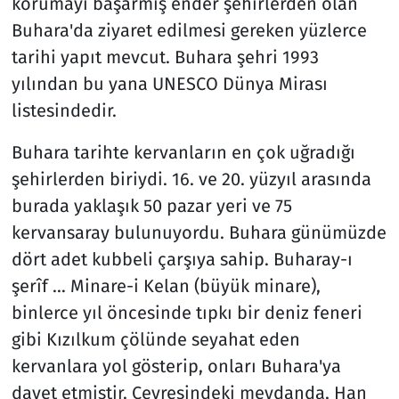
korumayı başarmış ender şehirlerden olan
Buhara'da ziyaret edilmesi gereken yüzlerce
tarihi yapıt mevcut. Buhara şehri 1993
yılından bu yana UNESCO Dünya Mirası
listesindedir.
Buhara tarihte kervanların en çok uğradığı
şehirlerden biriydi. 16. ve 20. yüzyıl arasında
burada yaklaşık 50 pazar yeri ve 75
kervansaray bulunuyordu. Buhara günümüzde
dört adet kubbeli çarşıya sahip. Buharay-ı
şerîf … Minare-i Kelan (büyük minare),
binlerce yıl öncesinde tıpkı bir deniz feneri
gibi Kızılkum çölünde seyahat eden
kervanlara yol gösterip, onları Buhara'ya
davet etmiştir. Çevresindeki meydanda, Han