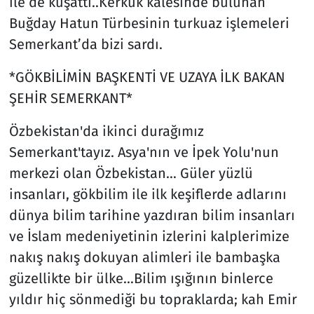
ile de kuşattı..Kerkük kalesinde bulunan
Buğday Hatun Türbesinin turkuaz işlemeleri
Semerkant’da bizi sardı.
*GÖKBİLİMİN BAŞKENTİ VE UZAYA İLK BAKAN
ŞEHİR SEMERKANT*
Özbekistan'da ikinci durağımız
Semerkant'tayız. Asya'nın ve İpek Yolu'nun
merkezi olan Özbekistan… Güler yüzlü
insanları, gökbilim ile ilk keşiflerde adlarını
dünya bilim tarihine yazdıran bilim insanları
ve İslam medeniyetinin izlerini kalplerimize
nakış nakış dokuyan alimleri ile bambaşka
güzellikte bir ülke…Bilim ışığının binlerce
yıldır hiç sönmediği bu topraklarda; kah Emir