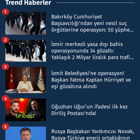
Trend Haberler
1
Bakırköy Cumhuriyet
Başsavcılığı'ndan yeni nesil suç
örgütlerine operasyon: 50 şüpheli
hakkında gözaltı kararı
2
İzmir merkezli yasa dışı bahis
operasyonunda 34 gözaltı:
Yaklaşık 2 Milyar liralık para trafiği
tespit edildi
3
İzmit Belediyesi'ne operasyon!
Başkan Fatma Kaplan Hürriyet ve
eşi gözaltına alındı
4
Oğuzhan Uğur’un ifadesi ilk kez
Diriliş Postası'nda!
5
Rusya Başbakan Yardımcısı Novak,
Rusya-Türkiye enerji ortaklığının