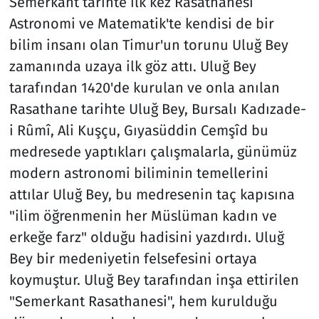
Semerkant tarihte ilk kez Rasathanesi
Astronomi ve Matematik'te kendisi de bir
bilim insanı olan Timur'un torunu Uluğ Bey
zamanında uzaya ilk göz attı. Uluğ Bey
tarafından 1420'de kurulan ve onla anılan
Rasathane tarihte Uluğ Bey, Bursalı Kadızade-
i Rûmî, Ali Kuşçu, Gıyasüddin Cemşîd bu
medresede yaptıkları çalışmalarla, günümüz
modern astronomi biliminin temellerini
attılar Uluğ Bey, bu medresenin taç kapısına
"ilim öğrenmenin her Müslüman kadın ve
erkeğe farz" olduğu hadisini yazdırdı. Uluğ
Bey bir medeniyetin felsefesini ortaya
koymuştur. Uluğ Bey tarafından inşa ettirilen
"Semerkant Rasathanesi", hem kurulduğu