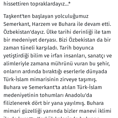
hissettiren topraklardayız…*
Resmi İlanlar
Taşkent'ten başlayan yolculuğumuz
Semerkant, Harzem ve Buhara ile devam etti.
Rüya Tabirleri
Özbekistan'dayız. Ülke tarihi derinliği ile tam
Sağlık
bir medeniyet deryası. Bizi Özbekistan da bir
zaman tüneli karşıladı. Tarih boyunca
Savunma Sanayi
yetiştirdiği bilim ve irfan insanları, sanatçı ve
alimleriyle zamana mührünü vuran bu şehir,
Seçim 2023
onların ardında bıraktığı eserlerle dünyada
Türk-İslam mimarisinin zirveye taşımış.
Spor
Buhara ve Semerkant'ta atılan Türk-İslam
Teknoloji ve Bilim
medeniyetinin tohumları Anadolu'da
filizlenerek dört bir yana yayılmış. Buhara
Televizyon
mimari güzelliği yanında bizler manevi iklimi