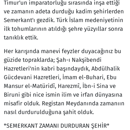
Timur'un imparatorluğu sırasında inşa ettiği
ve zamanın adeta durduğu kadim şehirlerden
Semerkant'ı gezdik. Türk İslam medeniyetinin
ilk tohumlarının atıldığı şehre yüzyıllar sonra
tanıklık ettik.
Her karışında manevi feyzler duyacağınız bu
güzide topraklarda; Şah-ı Nakşibendi
Hazretleri'nin kabri başındaydık, Abdülhalik
Gücdevani Hazretleri, İmam el-Buhari, Ebu
Mansur el-Matüridî, Harezmî, İbn-i Sina ve
Biruni gibi nice ismin ilim ve irfan dünyasına
misafir olduk. Registan Meydanında zamanıın
nasıl durdurulduğuna şahit olduk.
*SEMERKANT ZAMANI DURDURAN ŞEHİR*