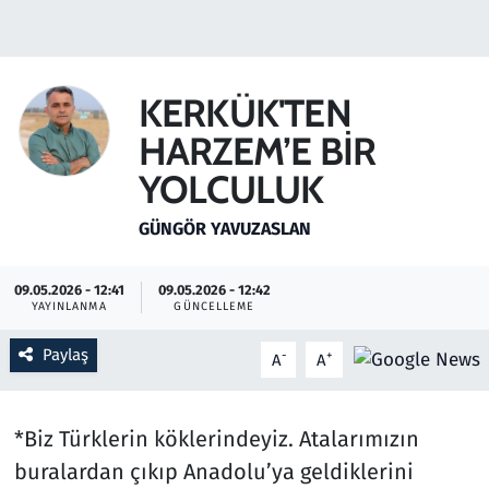
Gündem
Haber
KERKÜK'TEN
HARZEM’E BİR
Kültür Sanat
YOLCULUK
Kurumsal Haberler
GÜNGÖR YAVUZASLAN
Lezzet Durağı
09.05.2026 - 12:41
09.05.2026 - 12:42
YAYINLANMA
GÜNCELLEME
Memur ve Kamu
Paylaş
-
+
A
A
Otomobil
Oyun
*Biz Türklerin köklerindeyiz. Atalarımızın
buralardan çıkıp Anadolu’ya geldiklerini
Ramazan