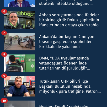
stratejik nitelikte olduğunu
belirtti
6
Ahbap soruşturmasında ifadeler
birbirine girdi: Dokuz şüphelinin
ifadelerinden ortaya çıkan tablo
şok etti
7
Ankara'da bir kişinin 2 milyon
lirasını gasp eden şüpheliler
Kırıkkale'de yakalandı
8
DMM, "DOA uygulamasında
vatandaşlara ödenen iade
tutarlarının düşürüldüğü"
iddiasını yalanladı
9
Tutuklanan CHP Silivri İlçe
Başkanı Bulut'un hesabında
milyonluk para trafiğine: Patron
talimat verdi, ben gönderdim
10
Husiler: Suudi Arabistan'ın