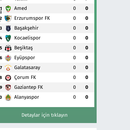
Amed
0
0
1
Erzurumspor FK
0
0
2
Başakşehir
0
0
3
Kocaelispor
0
0
4
Beşiktaş
0
0
5
Eyüpspor
0
0
6
Galatasaray
0
0
7
Çorum FK
0
0
8
Gaziantep FK
0
0
9
Alanyaspor
0
0
0
Detaylar için tıklayın