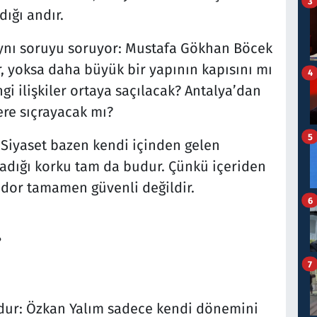
3
dığı andır.
aynı soruyu soruyor: Mustafa Gökhan Böcek
, yoksa daha büyük bir yapının kapısını mı
4
gi ilişkiler ortaya saçılacak? Antalya’dan
re sıçrayacak mı?
5
Siyaset bazen kendi içinden gelen
aşadığı korku tam da budur. Çünkü içeriden
ridor tamamen güvenli değildir.
6
?
7
dur: Özkan Yalım sadece kendi dönemini