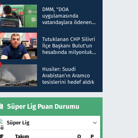
Kırıkkale'de yakalandı
DMM, "DOA
uygulamasında
vatandaşlara ödenen
iade tutarlarının
düşürüldüğü" iddiasını
Tutuklanan CHP Silivri
yalanladı
İlçe Başkanı Bulut'un
hesabında milyonluk
para trafiğine: Patron
talimat verdi, ben
Husiler: Suudi
gönderdim
Arabistan'ın Aramco
tesislerini hedef aldık
Süper Lig Puan Durumu
Süper Lig
#
Takım
O
P