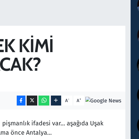
K KİMİ
ACAK?
-
+
A
A
n pişmanlık ifadesi var… aşağıda Uşak
. Ama önce Antalya…