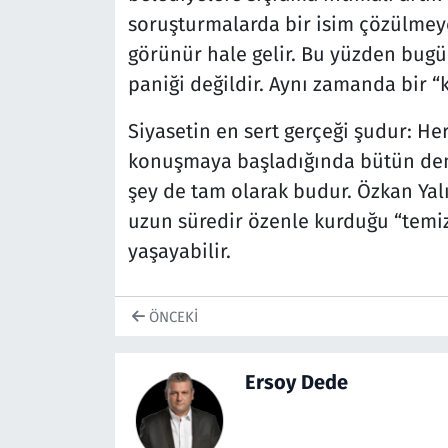
soruşturmalarda bir isim çözülmeye
görünür hale gelir. Bu yüzden bug
paniği değildir. Aynı zamanda bir “k
Siyasetin en sert gerçeği şudur: He
konuşmaya başladığında bütün deng
şey de tam olarak budur. Özkan Yal
uzun süredir özenle kurduğu “temiz b
yaşayabilir.
ÖNCEKI
Ersoy Dede