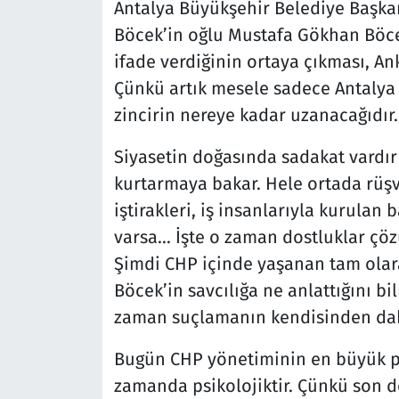
Antalya Büyükşehir Belediye Başkan
Böcek’in oğlu Mustafa Gökhan Böce
ifade verdiğinin ortaya çıkması, Ank
Çünkü artık mesele sadece Antalya
zincirin nereye kadar uzanacağıdır.
Siyasetin doğasında sadakat vardır
kurtarmaya bakar. Hele ortada rüşve
iştirakleri, iş insanlarıyla kurulan
varsa… İşte o zaman dostluklar çözül
Şimdi CHP içinde yaşanan tam ola
Böcek’in savcılığa ne anlattığını bi
zaman suçlamanın kendisinden daha
Bugün CHP yönetiminin en büyük pr
zamanda psikolojiktir. Çünkü son 