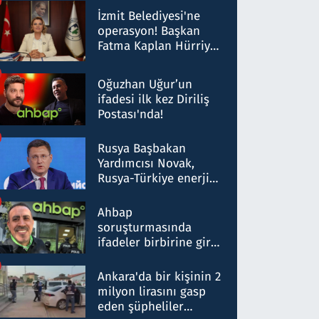
Milyar liralık para
İzmit Belediyesi'ne
trafiği tespit edildi
operasyon! Başkan
Fatma Kaplan Hürriyet
ve eşi gözaltına alındı
Oğuzhan Uğur’un
ifadesi ilk kez Diriliş
Postası'nda!
Rusya Başbakan
Yardımcısı Novak,
Rusya-Türkiye enerji
ortaklığının stratejik
nitelikte olduğunu
Ahbap
belirtti
soruşturmasında
ifadeler birbirine girdi:
Dokuz şüphelinin
ifadelerinden ortaya
Ankara'da bir kişinin 2
çıkan tablo şok etti
milyon lirasını gasp
eden şüpheliler