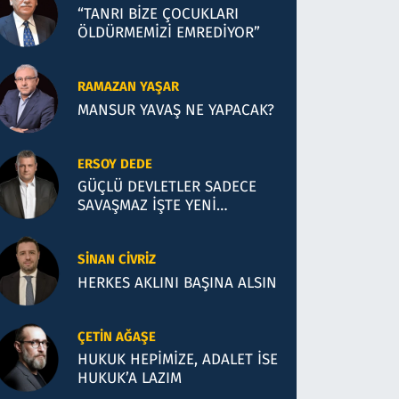
“TANRI BİZE ÇOCUKLARI
ÖLDÜRMEMİZİ EMREDİYOR”
RAMAZAN YAŞAR
MANSUR YAVAŞ NE YAPACAK?
ERSOY DEDE
GÜÇLÜ DEVLETLER SADECE
SAVAŞMAZ İŞTE YENİ
TÜRKİYE’NİN BARIŞ SENEDİ
SINAN CIVRIZ
HERKES AKLINI BAŞINA ALSIN
ÇETIN AĞAŞE
HUKUK HEPİMİZE, ADALET İSE
HUKUK’A LAZIM