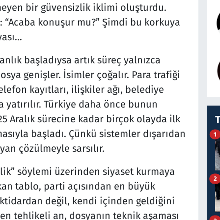
yen bir güvensizlik iklimi oluşturdu.
r: “Acaba konuşur mu?” Şimdi bu korkuya
yası…
nlık başladıysa artık süreç yalnızca
ya genişler. İsimler çoğalır. Para trafiği
elefon kayıtları, ilişkiler ağı, belediye
ya yatırılır. Türkiye daha önce bunun
25 Aralık sürecine kadar birçok olayda ilk
masıyla başladı. Çünkü sistemler dışarıdan
1
yan çözülmeyle sarsılır.
lik” söylemi üzerinden siyaset kurmaya
2
kan tablo, parti açısından en büyük
ktidardan değil, kendi içinden geldiğini
en tehlikeli an, dosyanın teknik aşaması