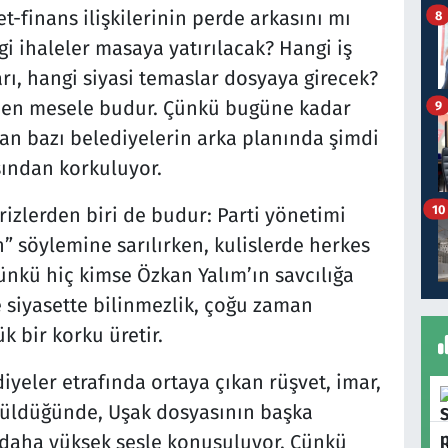
t-finans ilişkilerinin perde arkasını mı
8
i ihaleler masaya yatırılacak? Hangi iş
arı, hangi siyasi temaslar dosyaya girecek?
 eden mesele budur. Çünkü bugüne kadar
9
ılan bazı belediyelerin arka planında şimdi
ından korkuluyor.
10
izlerden biri de budur: Parti yönetimi
 söylemine sarılırken, kulislerde herkes
ünkü hiç kimse Özkan Yalım’ın savcılığa
Ve siyasette bilinmezlik, çoğu zaman
 bir korku üretir.
yeler etrafında ortaya çıkan rüşvet, imar,
ünüldüğünde, Uşak dosyasının başka
k daha yüksek sesle konuşuluyor. Çünkü