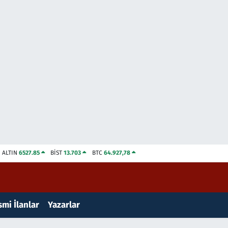
ALTIN
6527.85
BİST
13.703
BTC
64.927,78
mi İlanlar
Yazarlar