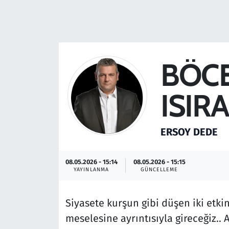
Resmi İlanlar
Rüya Tabirleri
BÖCE
Sağlık
ISIR
Savunma Sanayi
Seçim 2023
ERSOY DEDE
Spor
08.05.2026 - 15:14
08.05.2026 - 15:15
YAYINLANMA
GÜNCELLEME
Teknoloji ve Bilim
Siyasete kurşun gibi düşen iki etki
Televizyon
meselesine ayrıntısıyla gireceğiz.