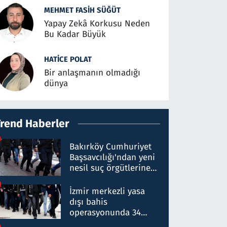
MEHMET FASIH SÜĞÜT
Yapay Zekâ Korkusu Neden
Bu Kadar Büyük
HATICE POLAT
Bir anlaşmanın olmadığı
dünya
Trend Haberler
Bakırköy Cumhuriyet
Başsavcılığı'ndan yeni
nesil suç örgütlerine
operasyon: 50 şüpheli
hakkında gözaltı kararı
İzmir merkezli yasa
dışı bahis
operasyonunda 34
gözaltı: Yaklaşık 2