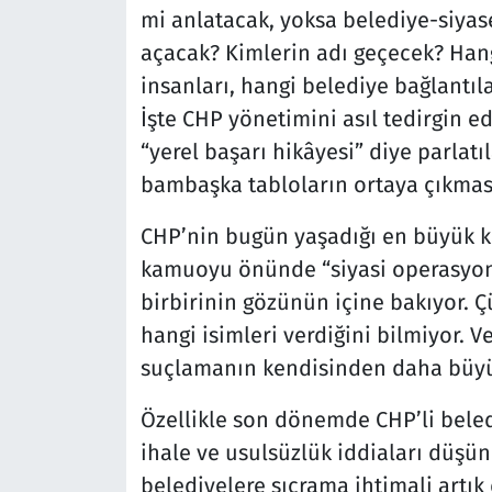
mi anlatacak, yoksa belediye-siyase
açacak? Kimlerin adı geçecek? Hang
insanları, hangi belediye bağlantıl
İşte CHP yönetimini asıl tedirgin
“yerel başarı hikâyesi” diye parlat
bambaşka tabloların ortaya çıkmas
CHP’nin bugün yaşadığı en büyük kr
kamuoyu önünde “siyasi operasyon”
birbirinin gözünün içine bakıyor. Ç
hangi isimleri verdiğini bilmiyor. 
suçlamanın kendisinden daha büyük
Özellikle son dönemde CHP’li beledi
ihale ve usulsüzlük iddiaları düş
belediyelere sıçrama ihtimali artı