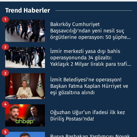
Trend Haberler
1
Bakırköy Cumhuriyet
Başsavcılığı'ndan yeni nesil suç
örgütlerine operasyon: 50 şüpheli
hakkında gözaltı kararı
2
İzmir merkezli yasa dışı bahis
operasyonunda 34 gözaltı:
Yaklaşık 2 Milyar liralık para trafiği
tespit edildi
3
İzmit Belediyesi'ne operasyon!
Başkan Fatma Kaplan Hürriyet ve
eşi gözaltına alındı
4
Oğuzhan Uğur’un ifadesi ilk kez
Diriliş Postası'nda!
5
Rusya Başbakan Yardımcısı Novak,