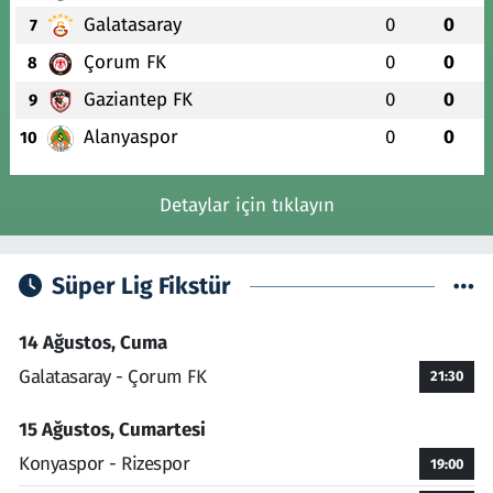
Galatasaray
0
0
7
Çorum FK
0
0
8
Gaziantep FK
0
0
9
Alanyaspor
0
0
10
Detaylar için tıklayın
Süper Lig Fikstür
14 Ağustos, Cuma
Galatasaray - Çorum FK
21:30
15 Ağustos, Cumartesi
Konyaspor - Rizespor
19:00