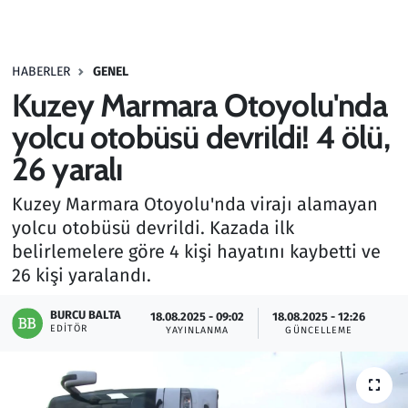
Gündem
HABERLER
GENEL
Haber
Kuzey Marmara Otoyolu'nda
Kültür Sanat
yolcu otobüsü devrildi! 4 ölü,
26 yaralı
Kurumsal Haberler
Kuzey Marmara Otoyolu'nda virajı alamayan
Lezzet Durağı
yolcu otobüsü devrildi. Kazada ilk
belirlemelere göre 4 kişi hayatını kaybetti ve
Memur ve Kamu
26 kişi yaralandı.
Otomobil
BURCU BALTA
18.08.2025 - 09:02
18.08.2025 - 12:26
EDITÖR
YAYINLANMA
GÜNCELLEME
Oyun
Ramazan