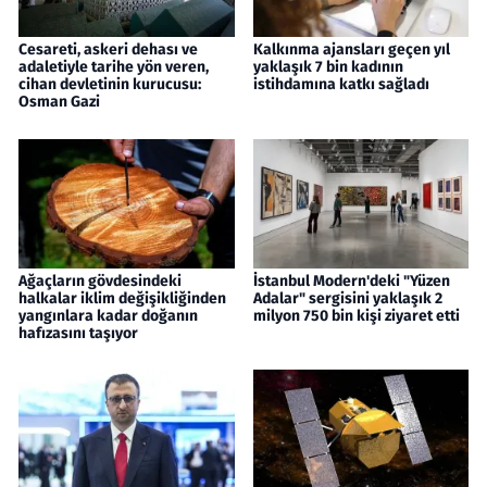
Cesareti, askeri dehası ve
Kalkınma ajansları geçen yıl
adaletiyle tarihe yön veren,
yaklaşık 7 bin kadının
cihan devletinin kurucusu:
istihdamına katkı sağladı
Osman Gazi
Ağaçların gövdesindeki
İstanbul Modern'deki "Yüzen
halkalar iklim değişikliğinden
Adalar" sergisini yaklaşık 2
yangınlara kadar doğanın
milyon 750 bin kişi ziyaret etti
hafızasını taşıyor