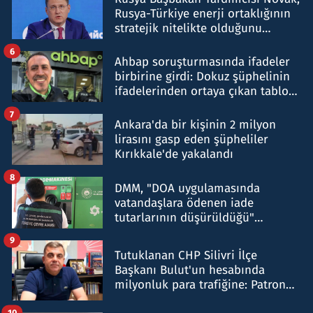
Rusya-Türkiye enerji ortaklığının
stratejik nitelikte olduğunu
belirtti
6
Ahbap soruşturmasında ifadeler
birbirine girdi: Dokuz şüphelinin
ifadelerinden ortaya çıkan tablo
şok etti
7
Ankara'da bir kişinin 2 milyon
lirasını gasp eden şüpheliler
Kırıkkale'de yakalandı
8
DMM, "DOA uygulamasında
vatandaşlara ödenen iade
tutarlarının düşürüldüğü"
iddiasını yalanladı
9
Tutuklanan CHP Silivri İlçe
Başkanı Bulut'un hesabında
milyonluk para trafiğine: Patron
talimat verdi, ben gönderdim
10