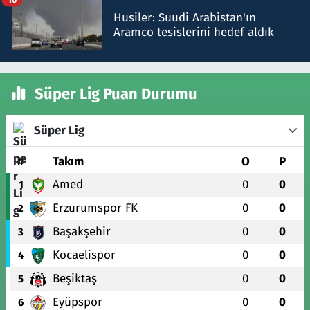
Husiler: Suudi Arabistan'ın
Aramco tesislerini hedef aldık
Süper Lig Puan Durumu
Süper Lig
#
Takım
O
P
Amed
0
0
1
Erzurumspor FK
0
0
2
Başakşehir
0
0
3
Kocaelispor
0
0
4
Beşiktaş
0
0
5
Eyüpspor
0
0
6