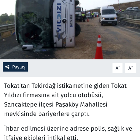
Resmi İlanlar
Rüya Tabirleri
Sağlık
Savunma Sanayi
Paylaş
-
+
A
A
Seçim 2023
Tokat'tan Tekirdağ istikametine giden Tokat
Spor
Yıldızı firmasına ait yolcu otobüsü,
Sancaktepe ilçesi Paşaköy Mahallesi
Teknoloji ve Bilim
mevkisinde bariyerlere çarptı.
Televizyon
İhbar edilmesi üzerine adrese polis, sağlık ve
itfaiye ekipleri intikal etti.