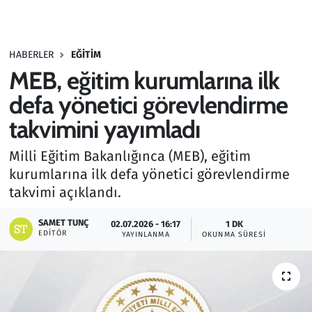
Gündem
HABERLER
EĞITIM
Haber
MEB, eğitim kurumlarına ilk
Kültür Sanat
defa yönetici görevlendirme
takvimini yayımladı
Kurumsal Haberler
Milli Eğitim Bakanlığınca (MEB), eğitim
Lezzet Durağı
kurumlarına ilk defa yönetici görevlendirme
takvimi açıklandı.
Memur ve Kamu
SAMET TUNÇ
02.07.2026 - 16:17
1 DK
EDITÖR
YAYINLANMA
OKUNMA SÜRESI
Otomobil
Oyun
Ramazan