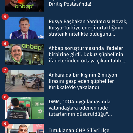
Diriliş Postası'nda!
5
Rusya Başbakan Yardımcısı Novak,
Rusya-Türkiye enerji ortaklığının
stratejik nitelikte olduğunu
belirtti
6
Ahbap soruşturmasında ifadeler
birbirine girdi: Dokuz şüphelinin
ifadelerinden ortaya çıkan tablo
şok etti
7
Ankara'da bir kişinin 2 milyon
lirasını gasp eden şüpheliler
Kırıkkale'de yakalandı
8
DMM, "DOA uygulamasında
vatandaşlara ödenen iade
tutarlarının düşürüldüğü"
iddiasını yalanladı
9
Tutuklanan CHP Silivri İlçe