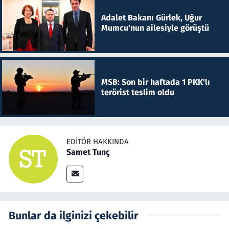
Adalet Bakanı Gürlek, Uğur
Mumcu'nun ailesiyle görüştü
MSB: Son bir haftada 1 PKK'lı
terörist teslim oldu
EDITÖR HAKKINDA
Samet Tunç
Bunlar da ilginizi çekebilir