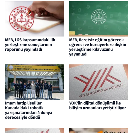
MEB, LGS kapsamındaki ilk
MEB, ücretsiz eğitim görecek
yerleştirme sonuçlarının
öğrenci ve kursiyerlere ilişkin
raporunu yayımladı
yerleştirme kılavuzunu
yayımladı
İmam hatip liseliler
YÖK'ün dijital dönüşümü ile
Kanada'daki robotik
bilişim uzmanları yetiştiriliyor
yarışmalarından 4 dünya
derecesiyle döndü