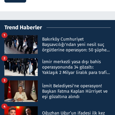
Trend Haberler
1
Bakırköy Cumhuriyet
Başsavcılığı'ndan yeni nesil suç
örgütlerine operasyon: 50 şüpheli
hakkında gözaltı kararı
2
İzmir merkezli yasa dışı bahis
operasyonunda 34 gözaltı:
Yaklaşık 2 Milyar liralık para trafiği
tespit edildi
3
İzmit Belediyesi'ne operasyon!
Başkan Fatma Kaplan Hürriyet ve
eşi gözaltına alındı
4
Oğuzhan Uğur’un ifadesi ilk kez