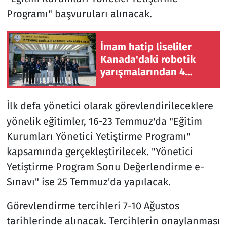
Programı" başvuruları alınacak.
İmam hatip liseliler
Kanada'daki robotik
yarışmalarından 4
dünya derecesiyle
döndü
İlk defa yönetici olarak görevlendirileceklere
yönelik eğitimler, 16-23 Temmuz'da "Eğitim
Kurumları Yönetici Yetiştirme Programı"
kapsamında gerçekleştirilecek. "Yönetici
Yetiştirme Program Sonu Değerlendirme e-
Sınavı" ise 25 Temmuz'da yapılacak.
Görevlendirme tercihleri 7-10 Ağustos
tarihlerinde alınacak. Tercihlerin onaylanması