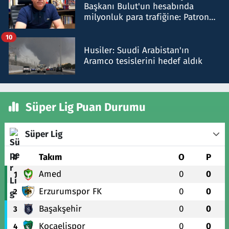
Başkanı Bulut'un hesabında
milyonluk para trafiğine: Patron
talimat verdi, ben gönderdim
10
Husiler: Suudi Arabistan'ın
Aramco tesislerini hedef aldık
Süper Lig Puan Durumu
Süper Lig
#
Takım
O
P
Amed
0
0
1
Erzurumspor FK
0
0
2
Başakşehir
0
0
3
Kocaelispor
0
0
4