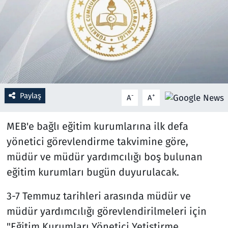
Resmi İlanlar
Rüya Tabirleri
Sağlık
Paylaş
-
+
A
A
Savunma Sanayi
MEB'e bağlı eğitim kurumlarına ilk defa
Seçim 2023
yönetici görevlendirme takvimine göre,
Spor
müdür ve müdür yardımcılığı boş bulunan
eğitim kurumları bugün duyurulacak.
Teknoloji ve Bilim
3-7 Temmuz tarihleri arasında müdür ve
Televizyon
müdür yardımcılığı görevlendirilmeleri için
"Eğitim Kurumları Yönetici Yetiştirme