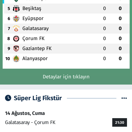
Beşiktaş
0
0
5
Eyüpspor
0
0
6
Galatasaray
0
0
7
Çorum FK
0
0
8
Gaziantep FK
0
0
9
Alanyaspor
0
0
10
Detaylar için tıklayın
Süper Lig Fikstür
14 Ağustos, Cuma
Galatasaray - Çorum FK
21:30