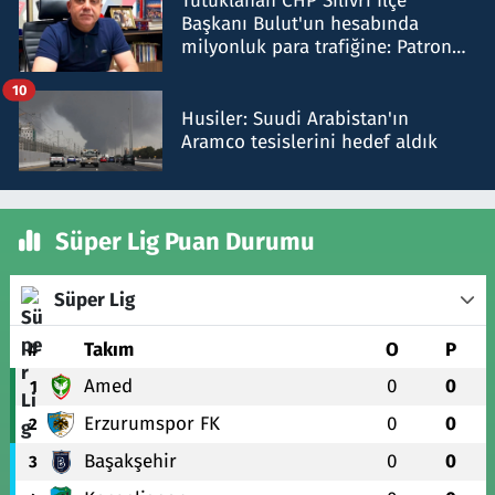
Tutuklanan CHP Silivri İlçe
Başkanı Bulut'un hesabında
milyonluk para trafiğine: Patron
talimat verdi, ben gönderdim
10
Husiler: Suudi Arabistan'ın
Aramco tesislerini hedef aldık
Süper Lig Puan Durumu
Süper Lig
#
Takım
O
P
Amed
0
0
1
Erzurumspor FK
0
0
2
Başakşehir
0
0
3