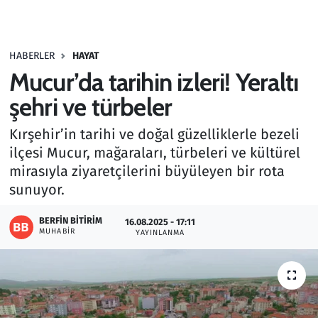
Gündem
HABERLER
HAYAT
Haber
Mucur’da tarihin izleri! Yeraltı
Kültür Sanat
şehri ve türbeler
Kırşehir’in tarihi ve doğal güzelliklerle bezeli
Kurumsal Haberler
ilçesi Mucur, mağaraları, türbeleri ve kültürel
mirasıyla ziyaretçilerini büyüleyen bir rota
Lezzet Durağı
sunuyor.
Memur ve Kamu
BERFIN BITIRIM
16.08.2025 - 17:11
MUHABIR
YAYINLANMA
Otomobil
Oyun
Ramazan