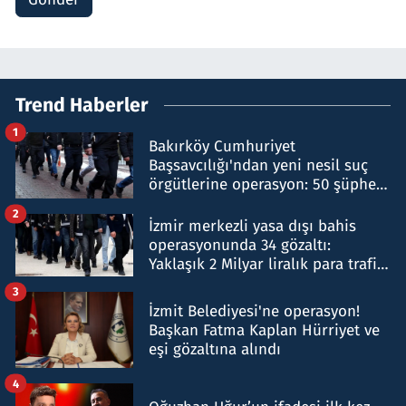
Trend Haberler
1
Bakırköy Cumhuriyet
Başsavcılığı'ndan yeni nesil suç
örgütlerine operasyon: 50 şüpheli
hakkında gözaltı kararı
2
İzmir merkezli yasa dışı bahis
operasyonunda 34 gözaltı:
Yaklaşık 2 Milyar liralık para trafiği
tespit edildi
3
İzmit Belediyesi'ne operasyon!
Başkan Fatma Kaplan Hürriyet ve
eşi gözaltına alındı
4