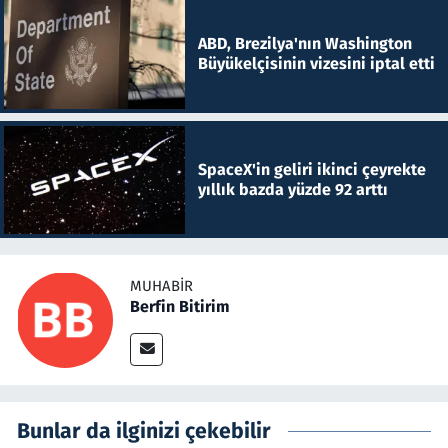
ABD, Brezilya'nın Washington
Büyükelçisinin vizesini iptal etti
SpaceX'in geliri ikinci çeyrekte
yıllık bazda yüzde 92 arttı
MUHABIR
Berfin Bitirim
Bunlar da ilginizi çekebilir