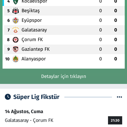
Kocaelispor
0
0
4
Beşiktaş
0
0
5
Eyüpspor
0
0
6
Galatasaray
0
0
7
Çorum FK
0
0
8
Gaziantep FK
0
0
9
Alanyaspor
0
0
10
Detaylar için tıklayın
Süper Lig Fikstür
14 Ağustos, Cuma
Galatasaray - Çorum FK
21:30