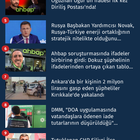
Oğuzhan Uğur’un ifadesi ilk kez
Diriliş Postası'nda!
5
Rusya Başbakan Yardımcısı Novak,
Rusya-Türkiye enerji ortaklığının
stratejik nitelikte olduğunu
belirtti
6
Ahbap soruşturmasında ifadeler
birbirine girdi: Dokuz şüphelinin
ifadelerinden ortaya çıkan tablo
şok etti
7
Ankara'da bir kişinin 2 milyon
lirasını gasp eden şüpheliler
Kırıkkale'de yakalandı
8
DMM, "DOA uygulamasında
vatandaşlara ödenen iade
tutarlarının düşürüldüğü"
iddiasını yalanladı
9