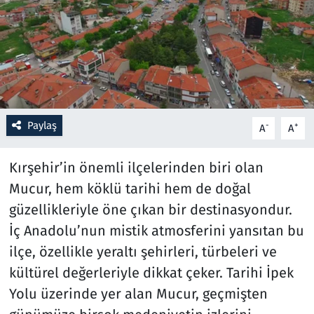
Resmi İlanlar
Rüya Tabirleri
Sağlık
Paylaş
-
+
A
A
Savunma Sanayi
Kırşehir’in önemli ilçelerinden biri olan
Seçim 2023
Mucur, hem köklü tarihi hem de doğal
güzellikleriyle öne çıkan bir destinasyondur.
Spor
İç Anadolu’nun mistik atmosferini yansıtan bu
Teknoloji ve Bilim
ilçe, özellikle yeraltı şehirleri, türbeleri ve
kültürel değerleriyle dikkat çeker. Tarihi İpek
Televizyon
Yolu üzerinde yer alan Mucur, geçmişten