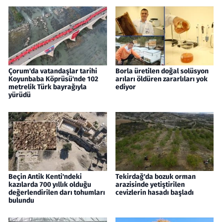
Çorum'da vatandaşlar tarihi
Borla üretilen doğal solüsyon
Koyunbaba Köprüsü'nde 102
arıları öldüren zararlıları yok
metrelik Türk bayrağıyla
ediyor
yürüdü
Beçin Antik Kenti'ndeki
Tekirdağ'da bozuk orman
kazılarda 700 yıllık olduğu
arazisinde yetiştirilen
değerlendirilen darı tohumları
cevizlerin hasadı başladı
bulundu