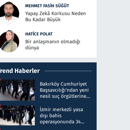
MEHMET FASIH SÜĞÜT
Yapay Zekâ Korkusu Neden
Bu Kadar Büyük
HATICE POLAT
Bir anlaşmanın olmadığı
dünya
Trend Haberler
Bakırköy Cumhuriyet
Başsavcılığı'ndan yeni
nesil suç örgütlerine
operasyon: 50 şüpheli
hakkında gözaltı kararı
İzmir merkezli yasa
dışı bahis
operasyonunda 34
gözaltı: Yaklaşık 2