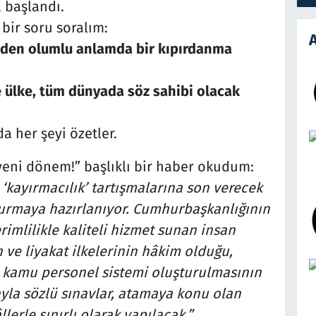
a başlandı.
bir soru soralım:
A
neden olumlu anlamda bir kıpırdanma
e ülke, tüm dünyada söz sahibi olacak
a her şeyi özetler.
eni dönem!” başlıklı bir haber okudum:
kayırmacılık’ tartışmalarına son verecek
vurmaya hazırlanıyor. Cumhurbaşkanlığının
rimlilikle kaliteli hizmet sunan insan
n ve liyakat ilkelerinin hâkim olduğu,
r kamu personel sistemi oluşturulmasının
ayla sözlü sınavlar, atamaya konu olan
llerle sınırlı olarak yapılacak.”