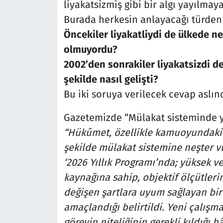
liyakatsizmiş gibi bir algı yayılmay
Burada herkesin anlayacağı türden 
Öncekiler liyakatliydi de ülkede 
olmuyordu?
2002’den sonrakiler liyakatsizdi d
şekilde nasıl gelişti?
Bu iki soruya verilecek cevap aslınd
Gazetemizde “Mülakat sisteminde y
“Hükûmet, özellikle kamuoyundaki ‘
şekilde mülakat sistemine neşter 
‘2026 Yıllık Programı’nda; yüksek ve
kaynağına sahip, objektif ölçütleri
değişen şartlara uyum sağlayan bi
amaçlandığı belirtildi. Yeni çalışm
görevin niteliğinin gerekli kıldığı hâ