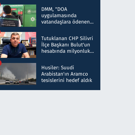
Kırıkkale'de yakalandı
DMM, "DOA
uygulamasında
vatandaşlara ödenen
iade tutarlarının
düşürüldüğü" iddiasını
Tutuklanan CHP Silivri
yalanladı
İlçe Başkanı Bulut'un
hesabında milyonluk
para trafiğine: Patron
talimat verdi, ben
Husiler: Suudi
gönderdim
Arabistan'ın Aramco
tesislerini hedef aldık