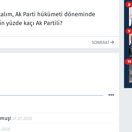
8
akalım, Ak Parti hükümeti döneminde
in yüzde kaçı Ak Partili?
9
SONRAKI
10
olmuş!
27.07.2026
7.2026