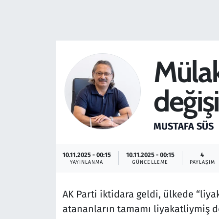
Resmi İlanlar
Rüya Tabirleri
Mülak
Sağlık
değiş
Savunma Sanayi
Seçim 2023
MUSTAFA SÜS
Spor
10.11.2025 - 00:15
10.11.2025 - 00:15
4
YAYINLANMA
GÜNCELLEME
PAYLAŞIM
Teknoloji ve Bilim
AK Parti iktidara geldi, ülkede “li
Televizyon
atananların tamamı liyakatliymiş d