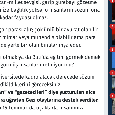
3
atan-millet sevgisi, garip gurebayı gözetme
ize bağlılık yoksa, o insanların sözüm ona
 kadar faydası olmaz.
4
ak parası alır; çok ünlü bir avukat olabilir
ir mimar veya mühendis olabilir ama para
e yerle bir olan binalar inşa eder.
5
bi olmak ya da Batı’da eğitim görmek demek
m görmüş insanlar üretmiyor mu?
6
üniversitede kadro alacak derecede sözüm
dikildiklerini göreceksiniz.
rı” ve “gazetecileri” diye yutturulan nice
7
ara uğratan Gezi olaylarına destek verdiler.
up 15 Temmuz’da uçaklarla insanımıza