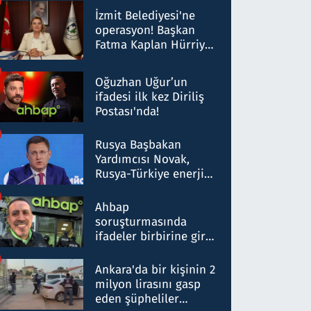
Milyar liralık para
İzmit Belediyesi'ne
trafiği tespit edildi
operasyon! Başkan
Fatma Kaplan Hürriyet
ve eşi gözaltına alındı
Oğuzhan Uğur’un
ifadesi ilk kez Diriliş
Postası'nda!
Rusya Başbakan
Yardımcısı Novak,
Rusya-Türkiye enerji
ortaklığının stratejik
nitelikte olduğunu
Ahbap
belirtti
soruşturmasında
ifadeler birbirine girdi:
Dokuz şüphelinin
ifadelerinden ortaya
Ankara'da bir kişinin 2
çıkan tablo şok etti
milyon lirasını gasp
eden şüpheliler