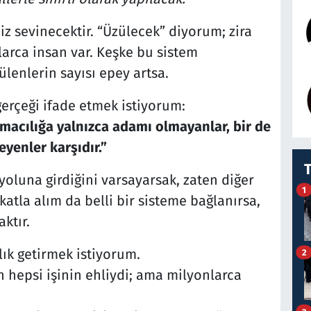
z sevinecektir. “Üzülecek” diyorum; zira
larca insan var. Keşke bu sistem
ülenlerin sayısı epey artsa.
erçeği ifade etmek istiyorum:
rmacılığa yalnızca adamı olmayanlar, bir de
yenler karşıdır.”
oluna girdiğini varsayarsak, zaten diğer
1
katla alım da belli bir sisteme bağlanırsa,
ktır.
lık getirmek istiyorum.
2
n hepsi işinin ehliydi; ama milyonlarca