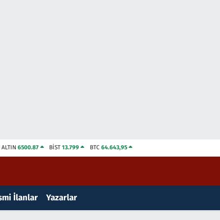
ALTIN
6500.87
BİST
13.799
BTC
64.643,95
mi İlanlar
Yazarlar