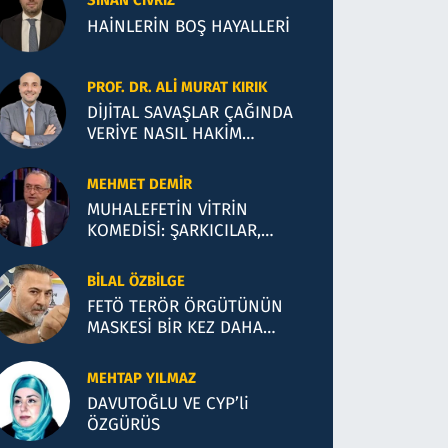
SINAN CIVRIZ
HAİNLERİN BOŞ HAYALLERİ
PROF. DR. ALI MURAT KIRIK
DİJİTAL SAVAŞLAR ÇAĞINDA
VERİYE NASIL HAKİM
OLACAĞIZ?
MEHMET DEMIR
MUHALEFETİN VİTRİN
KOMEDİSİ: ŞARKICILAR,
KUMARCILAR VE SİYASİ
İLLÜZYONLAR
BILAL ÖZBILGE
FETÖ TERÖR ÖRGÜTÜNÜN
MASKESİ BİR KEZ DAHA
DÜŞTÜ!
MEHTAP YILMAZ
DAVUTOĞLU VE CYP’li
ÖZGÜRÜS