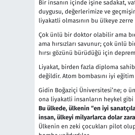
Bir insanın içinde işine sadakat, v
duygusu, değerlerimize ve geçmişim
liyakatli olmasının bu ülkeye zerre
Çok ünlü bir doktor olabilir ama bıç
ama hırsızları savunur; çok ünlü b
hırsı gözünü bürüdüğü için depremd
Liyakat, birden fazla diploma sahi
değildir. Atom bombasını iyi eğiti
Gidin Boğaziçi Üniversitesi’ne; o 
ona liyakatli insanların heykel gibi 
Bu ülkede, ülkenin “en iyi sanatçıla
insan, ülkeyi milyarlarca dolar zar
Ülkenin en zeki çocukları pilot ol