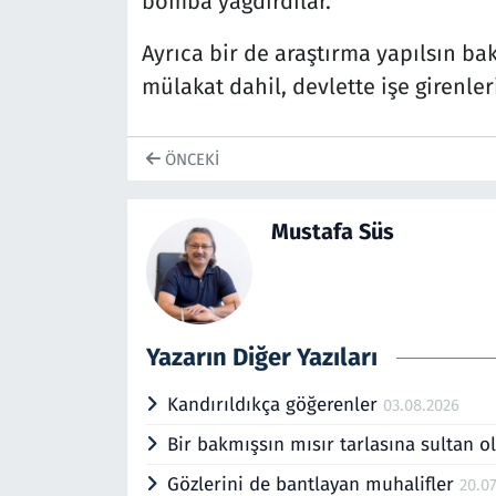
bomba yağdırdılar.
Ayrıca bir de araştırma yapılsın b
mülakat dahil, devlette işe girenler
ÖNCEKI
Mustafa Süs
Yazarın Diğer Yazıları
Kandırıldıkça göğerenler
03.08.2026
Bir bakmışsın mısır tarlasına sultan 
Gözlerini de bantlayan muhalifler
20.0