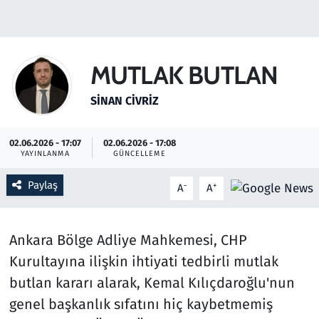
Gündem
Haber
MUTLAK BUTLAN
Kültür Sanat
SINAN CIVRIZ
Kurumsal Haberler
02.06.2026 - 17:07
02.06.2026 - 17:08
YAYINLANMA
GÜNCELLEME
Lezzet Durağı
Paylaş
-
+
A
A
Memur ve Kamu
Ankara Bölge Adliye Mahkemesi, CHP
Otomobil
Kurultayına ilişkin ihtiyati tedbirli mutlak
Oyun
butlan kararı alarak, Kemal Kılıçdaroğlu'nun
genel başkanlık sıfatını hiç kaybetmemiş
Ramazan