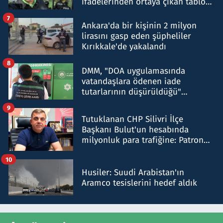
ifadelerinden ortaya çıkan tablo
şok etti
7
Ankara'da bir kişinin 2 milyon
lirasını gasp eden şüpheliler
Kırıkkale'de yakalandı
8
DMM, "DOA uygulamasında
vatandaşlara ödenen iade
tutarlarının düşürüldüğü"
iddiasını yalanladı
9
Tutuklanan CHP Silivri İlçe
Başkanı Bulut'un hesabında
milyonluk para trafiğine: Patron
talimat verdi, ben gönderdim
10
Husiler: Suudi Arabistan'ın
Aramco tesislerini hedef aldık