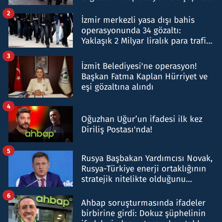
hakkında gözaltı kararı
2
İzmir merkezli yasa dışı bahis
operasyonunda 34 gözaltı:
Yaklaşık 2 Milyar liralık para trafiği
tespit edildi
3
İzmit Belediyesi'ne operasyon!
Başkan Fatma Kaplan Hürriyet ve
eşi gözaltına alındı
4
Oğuzhan Uğur’un ifadesi ilk kez
Diriliş Postası'nda!
5
Rusya Başbakan Yardımcısı Novak,
Rusya-Türkiye enerji ortaklığının
stratejik nitelikte olduğunu
belirtti
6
Ahbap soruşturmasında ifadeler
birbirine girdi: Dokuz şüphelinin