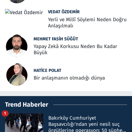
VEDAT ÖZDEMIR
Yerli ve Millî Söylemi Neden Doğru
Anlaşılmalı
MEHMET FASIH SÜĞÜT
Yapay Zekâ Korkusu Neden Bu Kadar
Büyük
HATICE POLAT
Bir anlaşmanın olmadığı dünya
Trend Haberler
1
Bakırköy Cumhuriyet
Başsavcılığı'ndan yeni nesil suç
örgütlerine operasyon: 50 şüpheli