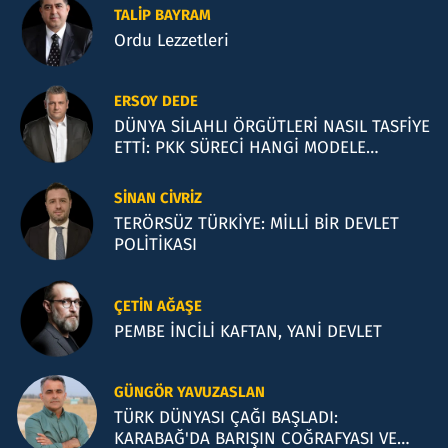
TALIP BAYRAM
Ordu Lezzetleri
ERSOY DEDE
DÜNYA SİLAHLI ÖRGÜTLERİ NASIL TASFİYE
ETTİ: PKK SÜRECİ HANGİ MODELE
BENZİYOR?
SINAN CIVRIZ
TERÖRSÜZ TÜRKİYE: MİLLİ BİR DEVLET
POLİTİKASI
ÇETIN AĞAŞE
PEMBE İNCİLİ KAFTAN, YANİ DEVLET
GÜNGÖR YAVUZASLAN
TÜRK DÜNYASI ÇAĞI BAŞLADI:
KARABAĞ'DA BARIŞIN COĞRAFYASI VE