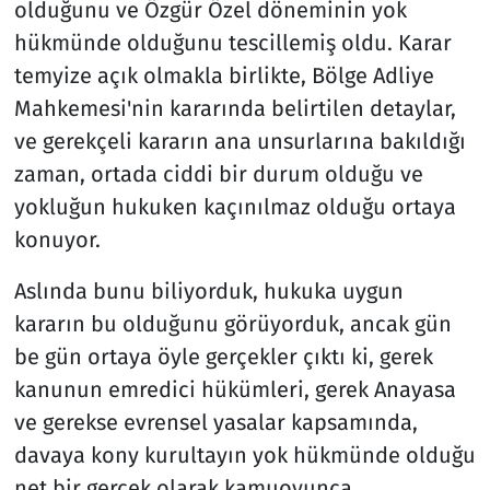
olduğunu ve Özgür Özel döneminin yok
hükmünde olduğunu tescillemiş oldu. Karar
Resmi İlanlar
temyize açık olmakla birlikte, Bölge Adliye
Rüya Tabirleri
Mahkemesi'nin kararında belirtilen detaylar,
ve gerekçeli kararın ana unsurlarına bakıldığı
Sağlık
zaman, ortada ciddi bir durum olduğu ve
yokluğun hukuken kaçınılmaz olduğu ortaya
Savunma Sanayi
konuyor.
Seçim 2023
Aslında bunu biliyorduk, hukuka uygun
kararın bu olduğunu görüyorduk, ancak gün
Spor
be gün ortaya öyle gerçekler çıktı ki, gerek
Teknoloji ve Bilim
kanunun emredici hükümleri, gerek Anayasa
ve gerekse evrensel yasalar kapsamında,
Televizyon
davaya kony kurultayın yok hükmünde olduğu
net bir gerçek olarak kamuoyunca