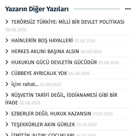
Yazarın Diğer Yazıları
TERÖRSÜZ TÜRKİYE: MİLLİ BİR DEVLET POLİTİKASI
08.08.2026
HAİNLERİN BOŞ HAYALLERİ
07.08.2026
HERKES AKLINI BAŞINA ALSIN
06.08.2026
HUKUKUN GÜCÜ DEVLETİN GÜCÜDÜR
05.08.2026
CÜBBEYE AYRICALIK YOK
04.08.2026
İçim rahat...
03.08.2026
RÜŞVETİN TARİFİ DEĞİL, İDDİANAMESİ GİBİ BİR
İFADE
02.08.2026
EZBERLER DEĞİL HUKUK KAZANSIN
31.07.2026
TEŞEKKÜRLER AKIN GÜRLEK
29.07.2026
İZMİT'İN 'ALTIN' ÇOCUKLARI
25.07.2026