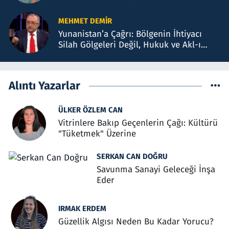
BAKÜ TEMASLARI
MEHMET DEMIR
Yunanistan’a Çağrı: Bölgenin İhtiyacı
Silah Gölgeleri Değil, Hukuk ve Akl-ı
Selimdir
Alıntı Yazarlar
ÜLKER ÖZLEM CAN
Vitrinlere Bakıp Geçenlerin Çağı: Kültürü
"Tüketmek" Üzerine
SERKAN CAN DOĞRU
Savunma Sanayi Geleceği İnşa
Eder
IRMAK ERDEM
Güzellik Algısı Neden Bu Kadar Yorucu?