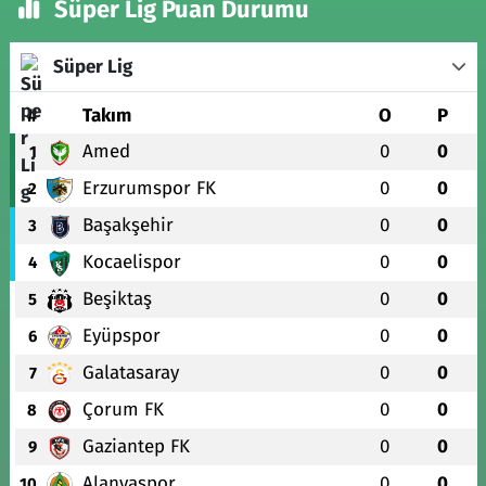
Süper Lig Puan Durumu
Süper Lig
#
Takım
O
P
Amed
0
0
1
Erzurumspor FK
0
0
2
Başakşehir
0
0
3
Kocaelispor
0
0
4
Beşiktaş
0
0
5
Eyüpspor
0
0
6
Galatasaray
0
0
7
Çorum FK
0
0
8
Gaziantep FK
0
0
9
Alanyaspor
0
0
10