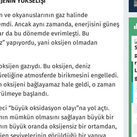
JENİN YÜKSELİŞİ
 ve okyanuslarının gaz halinde
mdi. Ancak aynı zamanda, enerjisini güneş
ar da bu dönemde evrimleşti. Bu
z” yapıyordu, yani oksijen olmadan
ksijen gazıydı. Bu oksijen, deniz
reliğine atmosferde birikmesini engelledi.
 oksijeni bağlayamaz hale geldi, o zaman
rülmeye başlandı.
eci “büyük oksidasyon olayı”na yol açtı.
mın mümkün olmasını sağlayan büyük bir
nın büyük oranda oksijensiz bir ortamdan,
en seviyelerinin görüldüğü bir yapıya