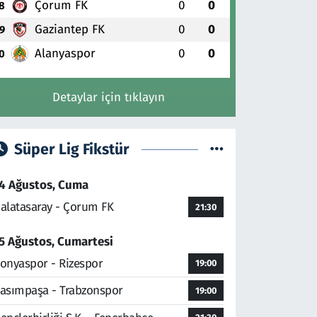
Çorum FK
0
0
8
Gaziantep FK
0
0
9
Alanyaspor
0
0
0
Detaylar için tıklayın
Süper Lig Fikstür
4 Ağustos, Cuma
alatasaray - Çorum FK
21:30
5 Ağustos, Cumartesi
onyaspor - Rizespor
19:00
asımpaşa - Trabzonspor
19:00