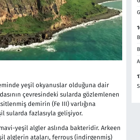
G
G
1
B
B
A
1
eminde yeşil okyanuslar olduğuna dair
S
 adasının çevresindeki sularda gözlemlenen
sitlenmiş demirin (Fe III) varlığına
il sularda fazlasıyla gelişiyor.
mavi-yeşil algler aslında bakteridir. Arkeen
alglerin ataları, ferrous (indirgenmiş)