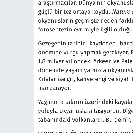
araştırmacılar, Dünya'nın okyanusl
güçlü bir tez ortaya koydu.
Nature
d
okyanusların geçmişte neden farklı 
fotosentezin evrimiyle ilgili olduğu
Gezegenin tarihini kaydeden “bantl
önemine vurgu yapmak gerekiyor. Bu
1.8 milyar yıl önceki Arkeen ve Pa
dönemde yaşam yalnızca okyanuslard
Kıtalar ise gri, kahverengi ve siya
manzaraydı.
Yağmur, kıtaların üzerindeki kayal
yoluyla okyanuslara taşıyordu. Diğ
tabanındaki volkanlardı. Bu demir, 