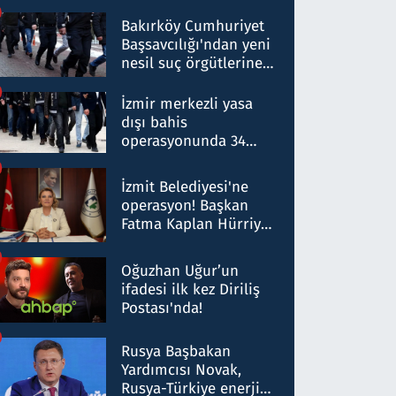
Bakırköy Cumhuriyet
Başsavcılığı'ndan yeni
nesil suç örgütlerine
operasyon: 50 şüpheli
hakkında gözaltı kararı
İzmir merkezli yasa
dışı bahis
operasyonunda 34
gözaltı: Yaklaşık 2
Milyar liralık para
İzmit Belediyesi'ne
trafiği tespit edildi
operasyon! Başkan
Fatma Kaplan Hürriyet
ve eşi gözaltına alındı
Oğuzhan Uğur’un
ifadesi ilk kez Diriliş
Postası'nda!
Rusya Başbakan
Yardımcısı Novak,
Rusya-Türkiye enerji