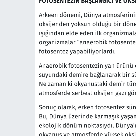
FOTOSENTEZİN BAŞLANGICI VE OKSİ
Arkeen dönemi, Dünya atmosferinin
oksijenden yoksun olduğu bir döne
ışığından elde eden ilk organizmal
organizmalar “anaerobik fotosente
fotosentez yapabiliyorlardı.
Anaerobik fotosentezin yan ürünü o
suyundaki demire bağlanarak bir sü
Ne zaman ki okyanustaki demir tüm
atmosferde serbest oksijen gazı gö
Sonuç olarak, erken fotosentez sür
Bu, Dünya üzerinde karmaşık yaşa
ekolojik dönüm noktasıydı. Dünya'
okyanus ve atmosferde yüksek oksij