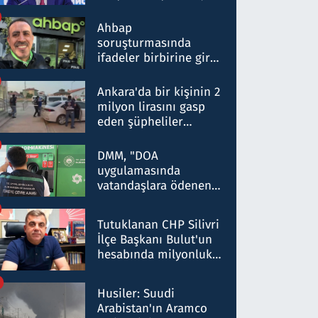
ortaklığının stratejik
nitelikte olduğunu
Ahbap
belirtti
soruşturmasında
ifadeler birbirine girdi:
Dokuz şüphelinin
ifadelerinden ortaya
Ankara'da bir kişinin 2
çıkan tablo şok etti
milyon lirasını gasp
eden şüpheliler
Kırıkkale'de yakalandı
DMM, "DOA
uygulamasında
vatandaşlara ödenen
iade tutarlarının
düşürüldüğü" iddiasını
Tutuklanan CHP Silivri
yalanladı
İlçe Başkanı Bulut'un
hesabında milyonluk
para trafiğine: Patron
talimat verdi, ben
Husiler: Suudi
gönderdim
Arabistan'ın Aramco