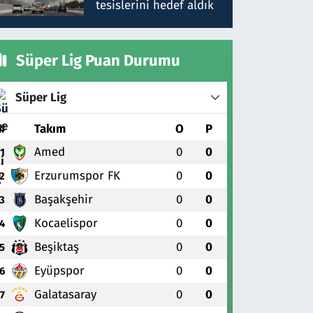
tesislerini hedef aldık
Süper Lig Puan Durumu
Süper Lig
#
Takım
O
P
Amed
0
0
1
Erzurumspor FK
0
0
2
Başakşehir
0
0
3
Kocaelispor
0
0
4
Beşiktaş
0
0
5
Eyüpspor
0
0
6
Galatasaray
0
0
7