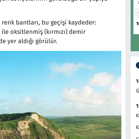
 renk bantları, bu geçişi kaydeder:
1
ile oksitlenmiş (kırmızı) demir
e yer aldığı görülür.
1
G
1
K
K