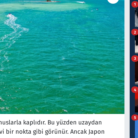
1
2
3
4
5
nuslarla kaplıdır. Bu yüzden uzaydan
i bir nokta gibi görünür. Ancak Japon