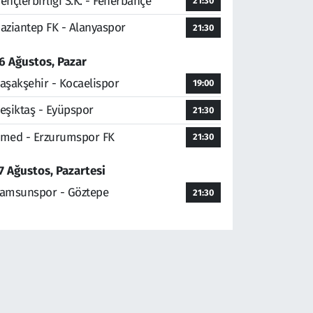
ençlerbirliği S.K. - Fenerbahçe
21:30
aziantep FK - Alanyaspor
21:30
6 Ağustos, Pazar
aşakşehir - Kocaelispor
19:00
eşiktaş - Eyüpspor
21:30
med - Erzurumspor FK
21:30
7 Ağustos, Pazartesi
amsunspor - Göztepe
21:30