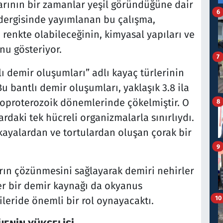
arının bir zamanlar yeşil göründüğüne dair
6
ergisinde yayımlanan bu çalışma,
renkte olabileceğinin, kimyasal yapıları ve
nu gösteriyor.
7
ı demir oluşumları” adlı kayaç türlerinin
 bantlı demir oluşumları, yaklaşık 3.8 ila
leoproterozoik dönemlerinde çökelmiştir. O
8
aki tek hücreli organizmalarla sınırlıydı.
h kayalardan ve tortulardan oluşan çorak bir
9
arın çözünmesini sağlayarak demiri nehirler
er bir demir kaynağı da okyanus
10
ileride önemli bir rol oynayacaktı.