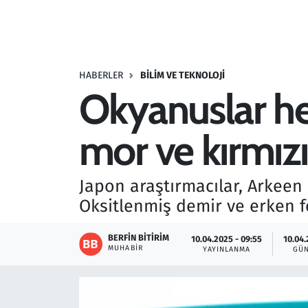
Resmi İlanlar
Rüya Tabirleri
HABERLER
BILIM VE TEKNOLOJI
Okyanuslar he
Sağlık
mor ve kırmı
Savunma Sanayi
Seçim 2023
Japon araştırmacılar, Arkeen
Oksitlenmiş demir ve erken f
Spor
BERFIN BITIRIM
10.04.2025 - 09:55
10.04.
Teknoloji ve Bilim
MUHABIR
YAYINLANMA
GÜ
Televizyon