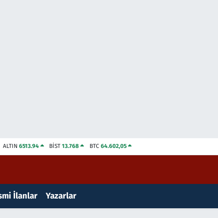
ALTIN
6513.94
BİST
13.768
BTC
64.602,05
mi İlanlar
Yazarlar