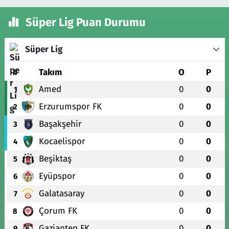
Süper Lig Puan Durumu
Süper Lig
#
Takım
O
P
Amed
0
0
1
Erzurumspor FK
0
0
2
Başakşehir
0
0
3
Kocaelispor
0
0
4
Beşiktaş
0
0
5
Eyüpspor
0
0
6
Galatasaray
0
0
7
Çorum FK
0
0
8
Gaziantep FK
0
0
9