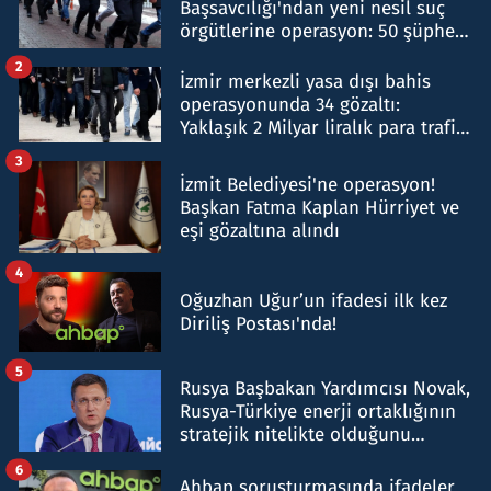
Başsavcılığı'ndan yeni nesil suç
örgütlerine operasyon: 50 şüpheli
hakkında gözaltı kararı
2
İzmir merkezli yasa dışı bahis
operasyonunda 34 gözaltı:
Yaklaşık 2 Milyar liralık para trafiği
tespit edildi
3
İzmit Belediyesi'ne operasyon!
Başkan Fatma Kaplan Hürriyet ve
eşi gözaltına alındı
4
Oğuzhan Uğur’un ifadesi ilk kez
Diriliş Postası'nda!
5
Rusya Başbakan Yardımcısı Novak,
Rusya-Türkiye enerji ortaklığının
stratejik nitelikte olduğunu
belirtti
6
Ahbap soruşturmasında ifadeler