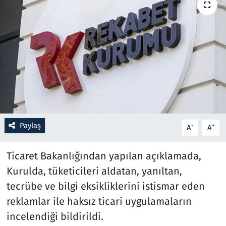
Resmi İlanlar
Rüya Tabirleri
Sağlık
Savunma Sanayi
Paylaş
Seçim 2023
-
+
A
A
Spor
Ticaret Bakanlığından yapılan açıklamada,
Kurulda, tüketicileri aldatan, yanıltan,
Teknoloji ve Bilim
tecrübe ve bilgi eksikliklerini istismar eden
reklamlar ile haksız ticari uygulamaların
Televizyon
incelendiği bildirildi.