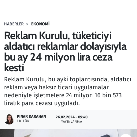
Gündem
HABERLER
EKONOMI
Haber
Reklam Kurulu, tüketiciyi
Kültür Sanat
aldatıcı reklamlar dolayısıyla
bu ay 24 milyon lira ceza
Kurumsal Haberler
kesti
Lezzet Durağı
Reklam Kurulu, bu ayki toplantısında, aldatıcı
reklam veya haksız ticari uygulamalar
Memur ve Kamu
nedeniyle işletmelere 24 milyon 16 bin 573
liralık para cezası uyguladı.
Otomobil
PINAR KARAHAN
26.02.2024 - 09:40
Oyun
EDITÖR
YAYINLANMA
Ramazan