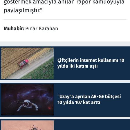
göstermek amacıyla anılan rapor kamuoyuyla
paylaşılmıştır."
Muhabir:
Pınar Karahan
Çiftçilerin internet kullanımı 10
yılda iki katını aştı
"Uzay"a ayrılan AR-GE bütçesi
10 yılda 107 kat arttı