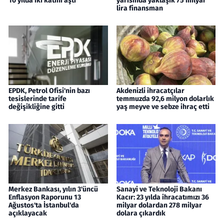
10 yılda iki katını aştı
yarısında yaklaşık 75 milyar
lira finansman
EPDK, Petrol Ofisi'nin bazı
Akdenizli ihracatçılar
tesislerinde tarife
temmuzda 92,6 milyon dolarlık
değişikliğine gitti
yaş meyve ve sebze ihraç etti
Merkez Bankası, yılın 3'üncü
Sanayi ve Teknoloji Bakanı
Enflasyon Raporunu 13
Kacır: 23 yılda ihracatımızı 36
Ağustos'ta İstanbul'da
milyar dolardan 278 milyar
açıklayacak
dolara çıkardık