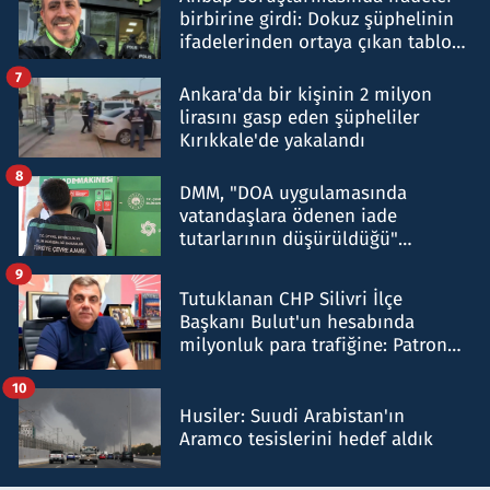
birbirine girdi: Dokuz şüphelinin
ifadelerinden ortaya çıkan tablo
şok etti
7
Ankara'da bir kişinin 2 milyon
lirasını gasp eden şüpheliler
Kırıkkale'de yakalandı
8
DMM, "DOA uygulamasında
vatandaşlara ödenen iade
tutarlarının düşürüldüğü"
iddiasını yalanladı
9
Tutuklanan CHP Silivri İlçe
Başkanı Bulut'un hesabında
milyonluk para trafiğine: Patron
talimat verdi, ben gönderdim
10
Husiler: Suudi Arabistan'ın
Aramco tesislerini hedef aldık