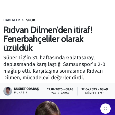
Gündem
HABERLER
SPOR
Haber
Rıdvan Dilmen'den itiraf!
Kültür Sanat
Fenerbahçeliler olarak
üzüldük
Kurumsal Haberler
Süper Lig’in 31. haftasında Galatasaray,
Lezzet Durağı
deplasmanda karşılaştığı Samsunspor’u 2-0
mağlup etti. Karşılaşma sonrasında Rıdvan
Memur ve Kamu
Dilmen, mücadeleyi değerlendirdi.
Otomobil
NUSRET ODABAŞ
12.04.2025 - 08:43
12.04.2025 - 08:49
MUHABIR
YAYINLANMA
GÜNCELLEME
Oyun
Ramazan