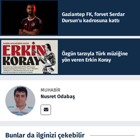
Gaziantep FK, forvet Serdar
Dursun'u kadrosuna kattı
Özgün tarzıyla Türk müziğine
yön veren Erkin Koray
MUHABIR
Nusret Odabaş
Bunlar da ilginizi çekebilir