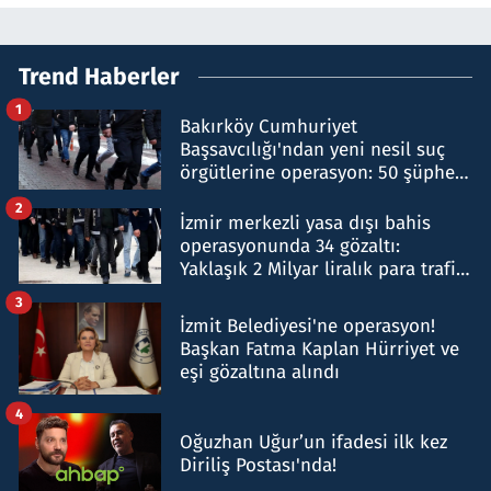
Trend Haberler
1
Bakırköy Cumhuriyet
Başsavcılığı'ndan yeni nesil suç
örgütlerine operasyon: 50 şüpheli
hakkında gözaltı kararı
2
İzmir merkezli yasa dışı bahis
operasyonunda 34 gözaltı:
Yaklaşık 2 Milyar liralık para trafiği
tespit edildi
3
İzmit Belediyesi'ne operasyon!
Başkan Fatma Kaplan Hürriyet ve
eşi gözaltına alındı
4
Oğuzhan Uğur’un ifadesi ilk kez
Diriliş Postası'nda!