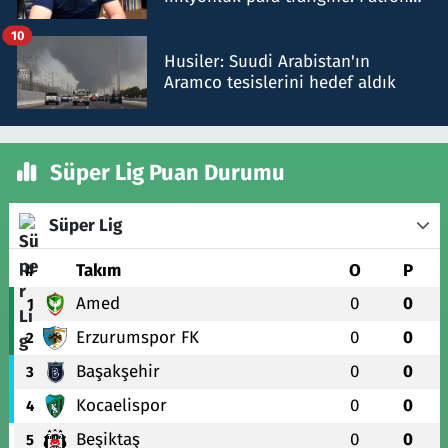
talimat verdi, ben gönderdim
10
Husiler: Suudi Arabistan'ın
Aramco tesislerini hedef aldık
Süper Lig Puan Durumu
Süper Lig
#
Takım
O
P
Amed
0
0
1
Erzurumspor FK
0
0
2
Başakşehir
0
0
3
Kocaelispor
0
0
4
Beşiktaş
0
0
5