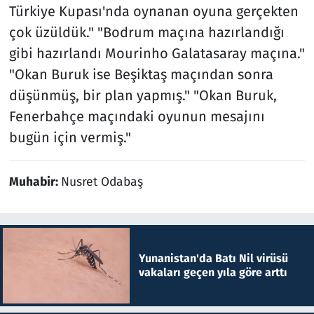
Türkiye Kupası'nda oynanan oyuna gerçekten
çok üzüldük." "Bodrum maçına hazırlandığı
gibi hazırlandı Mourinho Galatasaray maçına."
"Okan Buruk ise Beşiktaş maçından sonra
düşünmüş, bir plan yapmış." "Okan Buruk,
Fenerbahçe maçındaki oyunun mesajını
bugün için vermiş."
Muhabir:
Nusret Odabaş
Yunanistan'da Batı Nil virüsü
vakaları geçen yıla göre arttı