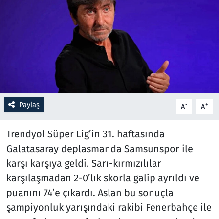
Resmi İlanlar
Rüya Tabirleri
Sağlık
Savunma Sanayi
Paylaş
-
+
A
A
Seçim 2023
Trendyol Süper Lig’in 31. haftasında
Spor
Galatasaray deplasmanda Samsunspor ile
karşı karşıya geldi. Sarı-kırmızılılar
Teknoloji ve Bilim
karşılaşmadan 2-0’lık skorla galip ayrıldı ve
puanını 74’e çıkardı. Aslan bu sonuçla
Televizyon
şampiyonluk yarışındaki rakibi Fenerbahçe ile