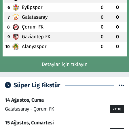
Eyüpspor
0
0
6
Galatasaray
0
0
7
Çorum FK
0
0
8
Gaziantep FK
0
0
9
Alanyaspor
0
0
10
Detaylar için tıklayın
Süper Lig Fikstür
14 Ağustos, Cuma
Galatasaray - Çorum FK
21:30
15 Ağustos, Cumartesi