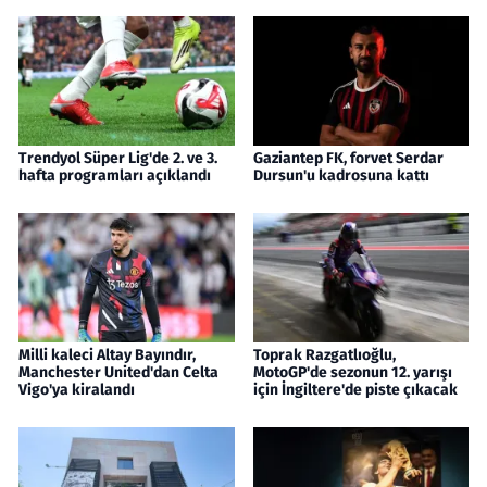
Trendyol Süper Lig'de 2. ve 3.
Gaziantep FK, forvet Serdar
hafta programları açıklandı
Dursun'u kadrosuna kattı
Milli kaleci Altay Bayındır,
Toprak Razgatlıoğlu,
Manchester United'dan Celta
MotoGP'de sezonun 12. yarışı
Vigo'ya kiralandı
için İngiltere'de piste çıkacak