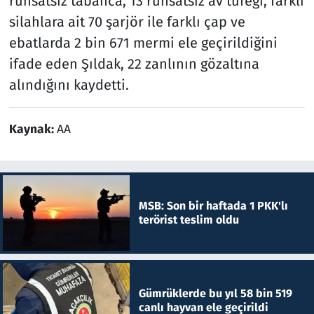
ruhsatsız tabanca, 13 ruhsatsız av tüfeği, farklı
silahlara ait 70 şarjör ile farklı çap ve
ebatlarda 2 bin 671 mermi ele geçirildiğini
ifade eden Şıldak, 22 zanlının gözaltına
alındığını kaydetti.
Kaynak:
AA
MSB: Son bir haftada 1 PKK'lı
terörist teslim oldu
Gümrüklerde bu yıl 58 bin 519
canlı hayvan ele geçirildi