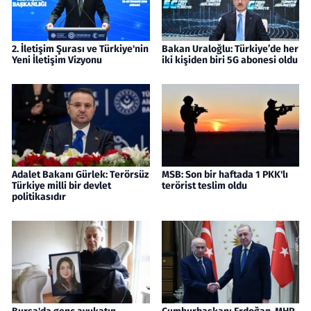
2. İletişim Şurası ve Türkiye'nin
Bakan Uraloğlu: Türkiye’de her
Yeni İletişim Vizyonu
iki kişiden biri 5G abonesi oldu
Adalet Bakanı Gürlek: Terörsüz
MSB: Son bir haftada 1 PKK'lı
Türkiye milli bir devlet
terörist teslim oldu
politikasıdır