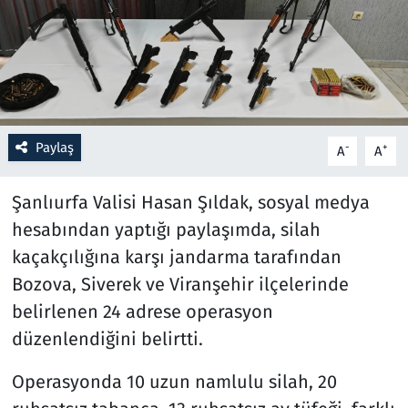
Resmi İlanlar
Rüya Tabirleri
Sağlık
Paylaş
-
+
A
A
Savunma Sanayi
Şanlıurfa Valisi Hasan Şıldak, sosyal medya
hesabından yaptığı paylaşımda, silah
Seçim 2023
kaçakçılığına karşı jandarma tarafından
Spor
Bozova, Siverek ve Viranşehir ilçelerinde
belirlenen 24 adrese operasyon
Teknoloji ve Bilim
düzenlendiğini belirtti.
Televizyon
Operasyonda 10 uzun namlulu silah, 20