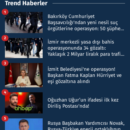
Trend Haberler
1
Bakırköy Cumhuriyet
Başsavcılığı'ndan yeni nesil suç
örgütlerine operasyon: 50 şüpheli
hakkında gözaltı kararı
2
İzmir merkezli yasa dışı bahis
operasyonunda 34 gözaltı:
Yaklaşık 2 Milyar liralık para trafiği
tespit edildi
3
İzmit Belediyesi'ne operasyon!
Başkan Fatma Kaplan Hürriyet ve
eşi gözaltına alındı
4
Oğuzhan Uğur’un ifadesi ilk kez
Diriliş Postası'nda!
5
Rusya Başbakan Yardımcısı Novak,
Rusya-Türkiye enerji ortaklığının