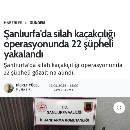
Gündem
HABERLER
GÜNDEM
Haber
Şanlıurfa'da silah kaçakçılığı
Kültür Sanat
operasyonunda 22 şüpheli
yakalandı
Kurumsal Haberler
Şanlıurfa'da silah kaçakçılığı operasyonunda
Lezzet Durağı
22 şüpheli gözaltına alındı.
Memur ve Kamu
HICRET YÜCEL
12.04.2025 - 12:00
MUHABIR
YAYINLANMA
Otomobil
Oyun
Ramazan