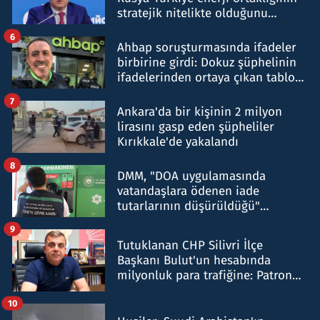
stratejik nitelikte olduğunu
belirtti
6
Ahbap soruşturmasında ifadeler
birbirine girdi: Dokuz şüphelinin
ifadelerinden ortaya çıkan tablo
şok etti
7
Ankara'da bir kişinin 2 milyon
lirasını gasp eden şüpheliler
Kırıkkale'de yakalandı
8
DMM, "DOA uygulamasında
vatandaşlara ödenen iade
tutarlarının düşürüldüğü"
iddiasını yalanladı
9
Tutuklanan CHP Silivri İlçe
Başkanı Bulut'un hesabında
milyonluk para trafiğine: Patron
talimat verdi, ben gönderdim
10