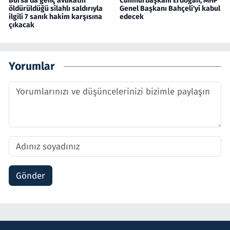
Bursa'da genç avukatın
Cumhurbaşkanı Erdoğan, MHP
öldürüldüğü silahlı saldırıyla
Genel Başkanı Bahçeli'yi kabul
ilgili 7 sanık hakim karşısına
edecek
çıkacak
Yorumlar
Gönder