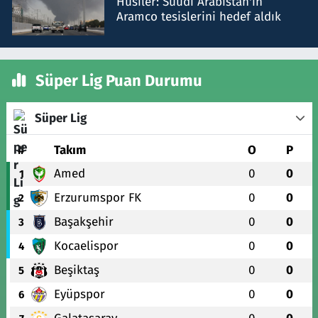
Husiler: Suudi Arabistan'ın
Aramco tesislerini hedef aldık
Süper Lig Puan Durumu
Süper Lig
#
Takım
O
P
Amed
0
0
1
Erzurumspor FK
0
0
2
Başakşehir
0
0
3
Kocaelispor
0
0
4
Beşiktaş
0
0
5
Eyüpspor
0
0
6