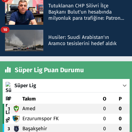
Tutuklanan CHP Silivri İlçe
Başkanı Bulut'un hesabında
milyonluk para trafiğine: Patron
talimat verdi, ben gönderdim
10
Husiler: Suudi Arabistan'ın
Aramco tesislerini hedef aldık
Süper Lig Puan Durumu
Süper Lig
#
Takım
O
P
Amed
0
0
1
Erzurumspor FK
0
0
2
Başakşehir
0
0
3