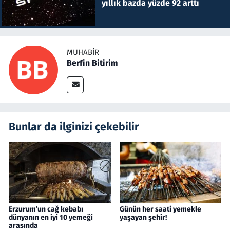
yıllık bazda yüzde 92 arttı
MUHABIR
Berfin Bitirim
Bunlar da ilginizi çekebilir
Erzurum’un cağ kebabı
Günün her saati yemekle
dünyanın en iyi 10 yemeği
yaşayan şehir!
arasında