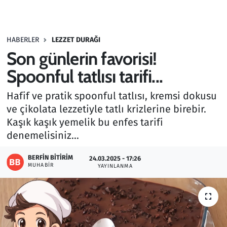
Gündem
HABERLER
LEZZET DURAĞI
Haber
Son günlerin favorisi!
Kültür Sanat
Spoonful tatlısı tarifi...
Hafif ve pratik spoonful tatlısı, kremsi dokusu
Kurumsal Haberler
ve çikolata lezzetiyle tatlı krizlerine birebir.
Kaşık kaşık yemelik bu enfes tarifi
Lezzet Durağı
denemelisiniz...
Memur ve Kamu
BERFIN BITIRIM
24.03.2025 - 17:26
MUHABIR
YAYINLANMA
Otomobil
Oyun
Ramazan