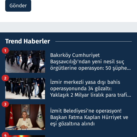
Gönder
Trend Haberler
1
Bakırköy Cumhuriyet
Başsavcılığı'ndan yeni nesil suç
örgütlerine operasyon: 50 şüpheli
hakkında gözaltı kararı
2
İzmir merkezli yasa dışı bahis
operasyonunda 34 gözaltı:
Yaklaşık 2 Milyar liralık para trafiği
tespit edildi
3
İzmit Belediyesi'ne operasyon!
Başkan Fatma Kaplan Hürriyet ve
eşi gözaltına alındı
4