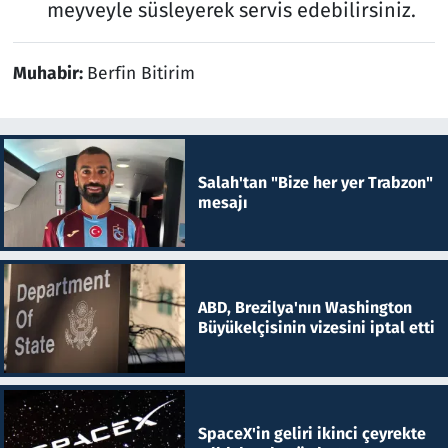
meyveyle süsleyerek servis edebilirsiniz.
Muhabir:
Berfin Bitirim
Salah'tan "Bize her yer Trabzon"
mesajı
ABD, Brezilya'nın Washington
Büyükelçisinin vizesini iptal etti
SpaceX'in geliri ikinci çeyrekte