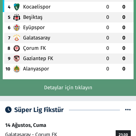
Kocaelispor
0
0
4
Beşiktaş
0
0
5
Eyüpspor
0
0
6
Galatasaray
0
0
7
Çorum FK
0
0
8
Gaziantep FK
0
0
9
Alanyaspor
0
0
10
Detaylar için tıklayın
Süper Lig Fikstür
14 Ağustos, Cuma
Galatasaray - Çorum FK
21:30