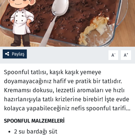
Resmi İlanlar
Rüya Tabirleri
Sağlık
Paylaş
-
+
A
A
Savunma Sanayi
Spoonful tatlısı, kaşık kaşık yemeye
Seçim 2023
doyamayacağınız hafif ve pratik bir tatlıdır.
Kremamsı dokusu, lezzetli aromaları ve hızlı
Spor
hazırlanışıyla tatlı krizlerine birebir! İşte evde
Teknoloji ve Bilim
kolayca yapabileceğiniz nefis spoonful tarifi…
SPOONFUL MALZEMELERİ
Televizyon
2 su bardağı süt