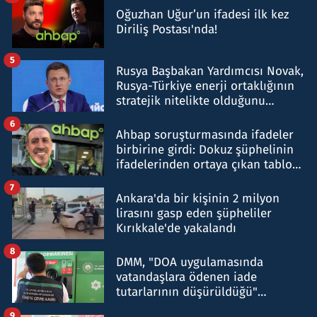
Oğuzhan Uğur’un ifadesi ilk kez
Diriliş Postası'nda!
5
Rusya Başbakan Yardımcısı Novak,
Rusya-Türkiye enerji ortaklığının
stratejik nitelikte olduğunu
belirtti
6
Ahbap soruşturmasında ifadeler
birbirine girdi: Dokuz şüphelinin
ifadelerinden ortaya çıkan tablo
şok etti
7
Ankara'da bir kişinin 2 milyon
lirasını gasp eden şüpheliler
Kırıkkale'de yakalandı
8
DMM, "DOA uygulamasında
vatandaşlara ödenen iade
tutarlarının düşürüldüğü"
iddiasını yalanladı
9