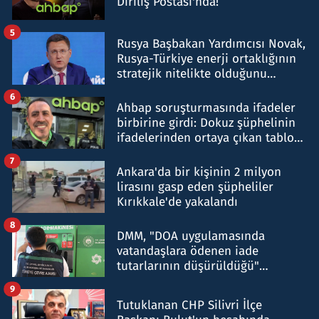
Diriliş Postası'nda!
5
Rusya Başbakan Yardımcısı Novak,
Rusya-Türkiye enerji ortaklığının
stratejik nitelikte olduğunu
belirtti
6
Ahbap soruşturmasında ifadeler
birbirine girdi: Dokuz şüphelinin
ifadelerinden ortaya çıkan tablo
şok etti
7
Ankara'da bir kişinin 2 milyon
lirasını gasp eden şüpheliler
Kırıkkale'de yakalandı
8
DMM, "DOA uygulamasında
vatandaşlara ödenen iade
tutarlarının düşürüldüğü"
iddiasını yalanladı
9
Tutuklanan CHP Silivri İlçe