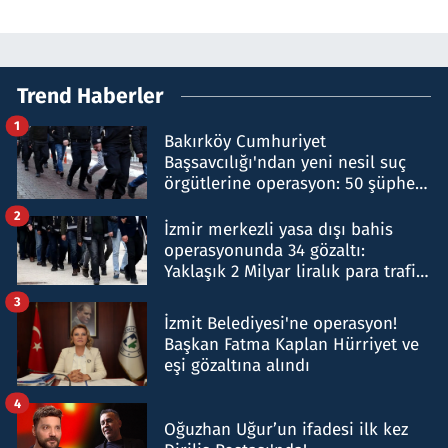
Trend Haberler
1
Bakırköy Cumhuriyet
Başsavcılığı'ndan yeni nesil suç
örgütlerine operasyon: 50 şüpheli
hakkında gözaltı kararı
2
İzmir merkezli yasa dışı bahis
operasyonunda 34 gözaltı:
Yaklaşık 2 Milyar liralık para trafiği
tespit edildi
3
İzmit Belediyesi'ne operasyon!
Başkan Fatma Kaplan Hürriyet ve
eşi gözaltına alındı
4
Oğuzhan Uğur’un ifadesi ilk kez