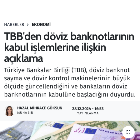
Gündem
HABERLER
EKONOMI
Haber
TBB'den döviz banknotlarının
Kültür Sanat
kabul işlemlerine ilişkin
açıklama
Kurumsal Haberler
Türkiye Bankalar Birliği (TBB), döviz banknot
Lezzet Durağı
sayma ve döviz kontrol makinelerinin büyük
ölçüde güncellendiğini ve bankaların döviz
Memur ve Kamu
banknotlarının kabulüne başladığını duyurdu.
Otomobil
HAZAL MIHRACE GÖKSUN
28.12.2024 - 16:53
MUHABIR
YAYINLANMA
Oyun
Ramazan