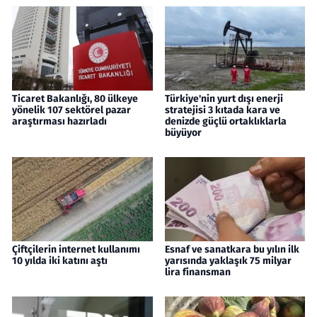
Ticaret Bakanlığı, 80 ülkeye
Türkiye'nin yurt dışı enerji
yönelik 107 sektörel pazar
stratejisi 3 kıtada kara ve
araştırması hazırladı
denizde güçlü ortaklıklarla
büyüyor
Çiftçilerin internet kullanımı
Esnaf ve sanatkara bu yılın ilk
10 yılda iki katını aştı
yarısında yaklaşık 75 milyar
lira finansman