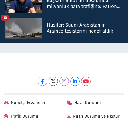
Başkanı Bulut'un hesabında
milyonluk para trafiğine: Patron
talimat verdi, ben gönderdim
10
Husiler: Suudi Arabistan'ın
Aramco tesislerini hedef aldık
Nöbetçi Eczaneler
Hava Durumu
Trafik Durumu
Puan Durumu ve Fikstür