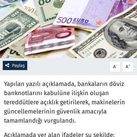
Resmi İlanlar
Rüya Tabirleri
Sağlık
Savunma Sanayi
Paylaş
-
+
A
A
Seçim 2023
Yapılan yazılı açıklamada, bankaların döviz
Spor
banknotlarını kabulüne ilişkin oluşan
tereddütlere açıklık getirilerek, makinelerin
Teknoloji ve Bilim
güncellemelerinin güvenlik amacıyla
tamamlandığı vurgulandı.
Televizyon
Açıklamada yer alan ifadeler şu şekilde: