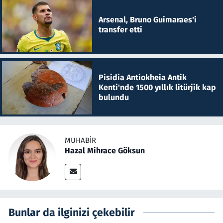
Arsenal, Bruno Guimaraes'i
transfer etti
Pisidia Antiokheia Antik
Kenti'nde 1500 yıllık litürjik kap
bulundu
MUHABIR
Hazal Mihrace Göksun
Bunlar da ilginizi çekebilir