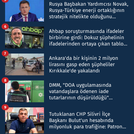
Rusya Başbakan Yardımcısı Novak,
Rusya-Türkiye enerji ortaklığının
stratejik nitelikte olduğunu
belirtti
6
Ahbap soruşturmasında ifadeler
birbirine girdi: Dokuz şüphelinin
ifadelerinden ortaya çıkan tablo
şok etti
7
Ankara'da bir kişinin 2 milyon
lirasını gasp eden şüpheliler
Kırıkkale'de yakalandı
8
DMM, "DOA uygulamasında
vatandaşlara ödenen iade
tutarlarının düşürüldüğü"
iddiasını yalanladı
9
Tutuklanan CHP Silivri İlçe
Başkanı Bulut'un hesabında
milyonluk para trafiğine: Patron
talimat verdi, ben gönderdim