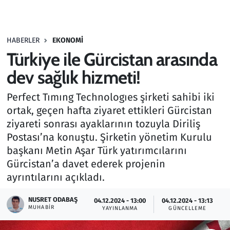
Gündem
HABERLER
EKONOMI
Haber
Türkiye ile Gürcistan arasında
Kültür Sanat
dev sağlık hizmeti!
Perfect Tımıng Technologıes şirketi sahibi iki
Kurumsal Haberler
ortak, geçen hafta ziyaret ettikleri Gürcistan
ziyareti sonrası ayaklarının tozuyla Diriliş
Lezzet Durağı
Postası’na konuştu. Şirketin yönetim Kurulu
Memur ve Kamu
başkanı Metin Aşar Türk yatırımcılarını
Gürcistan’a davet ederek projenin
Otomobil
ayrıntılarını açıkladı.
NUSRET ODABAŞ
Oyun
04.12.2024 - 13:00
04.12.2024 - 13:13
MUHABIR
YAYINLANMA
GÜNCELLEME
Ramazan