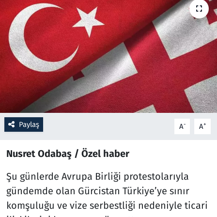
Resmi İlanlar
Rüya Tabirleri
Sağlık
Savunma Sanayi
Seçim 2023
Paylaş
-
+
A
A
Spor
Nusret Odabaş / Özel haber
Teknoloji ve Bilim
Şu günlerde Avrupa Birliği protestolarıyla
gündemde olan Gürcistan Türkiye’ye sınır
Televizyon
komşuluğu ve vize serbestliği nedeniyle ticari