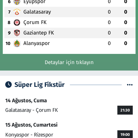
Eyüpspor
0
0
6
Galatasaray
0
0
7
Çorum FK
0
0
8
Gaziantep FK
0
0
9
Alanyaspor
0
0
10
Detaylar için tıklayın
Süper Lig Fikstür
14 Ağustos, Cuma
Galatasaray - Çorum FK
21:30
15 Ağustos, Cumartesi
Konyaspor - Rizespor
19:00