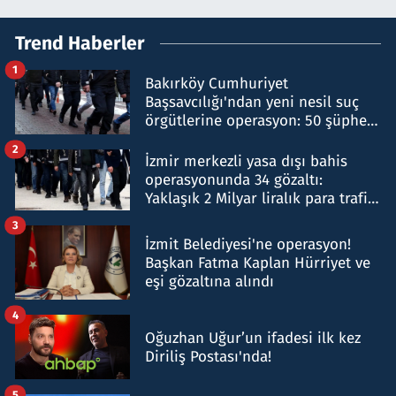
Trend Haberler
1
Bakırköy Cumhuriyet
Başsavcılığı'ndan yeni nesil suç
örgütlerine operasyon: 50 şüpheli
hakkında gözaltı kararı
2
İzmir merkezli yasa dışı bahis
operasyonunda 34 gözaltı:
Yaklaşık 2 Milyar liralık para trafiği
tespit edildi
3
İzmit Belediyesi'ne operasyon!
Başkan Fatma Kaplan Hürriyet ve
eşi gözaltına alındı
4
Oğuzhan Uğur’un ifadesi ilk kez
Diriliş Postası'nda!
5