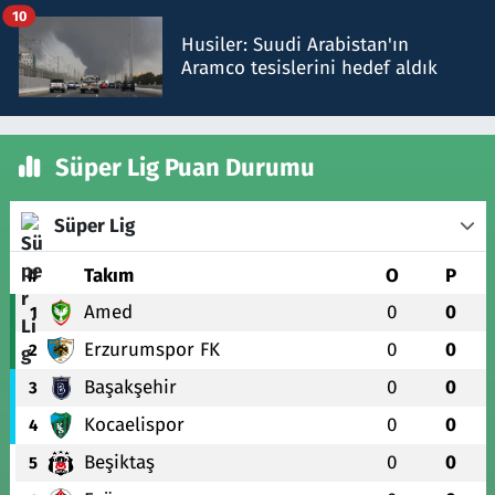
10
Husiler: Suudi Arabistan'ın
Aramco tesislerini hedef aldık
Süper Lig Puan Durumu
Süper Lig
#
Takım
O
P
Amed
0
0
1
Erzurumspor FK
0
0
2
Başakşehir
0
0
3
Kocaelispor
0
0
4
Beşiktaş
0
0
5