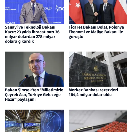
Sanayi ve Teknoloji Bakanı
Ticaret Bakanı Bolat, Polonya
Kacır: 23 yılda ihracatımızı 36
Ekonomi ve Maliye Bakanı ile
milyar dolardan 278 milyar
görüştü
dolara çıkardık
Bakan Şimşek'ten "Milletimizle
Merkez Bankası rezervleri
Çeyrek Asır, Türkiye Geleceğe
164,4 milyar dolar oldu
Hazır" paylaşımı