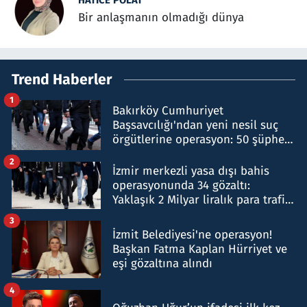
HATICE POLAT
Bir anlaşmanın olmadığı dünya
Trend Haberler
1
Bakırköy Cumhuriyet
Başsavcılığı'ndan yeni nesil suç
örgütlerine operasyon: 50 şüpheli
hakkında gözaltı kararı
2
İzmir merkezli yasa dışı bahis
operasyonunda 34 gözaltı:
Yaklaşık 2 Milyar liralık para trafiği
tespit edildi
3
İzmit Belediyesi'ne operasyon!
Başkan Fatma Kaplan Hürriyet ve
eşi gözaltına alındı
4