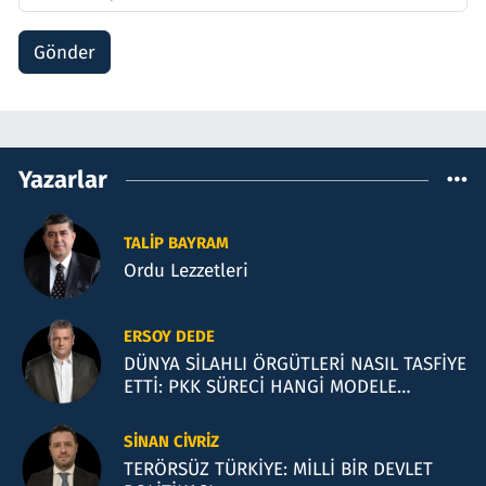
Gönder
Yazarlar
TALIP BAYRAM
Ordu Lezzetleri
ERSOY DEDE
DÜNYA SİLAHLI ÖRGÜTLERİ NASIL TASFİYE
ETTİ: PKK SÜRECİ HANGİ MODELE
BENZİYOR?
SINAN CIVRIZ
TERÖRSÜZ TÜRKİYE: MİLLİ BİR DEVLET