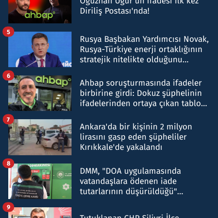
Oğuzhan Uğur’un ifadesi ilk kez
Diriliş Postası'nda!
5
Rusya Başbakan Yardımcısı Novak,
Rusya-Türkiye enerji ortaklığının
stratejik nitelikte olduğunu
belirtti
6
Ahbap soruşturmasında ifadeler
birbirine girdi: Dokuz şüphelinin
ifadelerinden ortaya çıkan tablo
şok etti
7
Ankara'da bir kişinin 2 milyon
lirasını gasp eden şüpheliler
Kırıkkale'de yakalandı
8
DMM, "DOA uygulamasında
vatandaşlara ödenen iade
tutarlarının düşürüldüğü"
iddiasını yalanladı
9