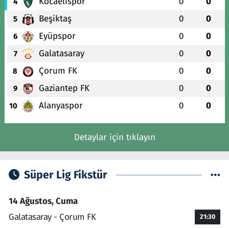
Kocaelispor
0
0
4
Beşiktaş
0
0
5
Eyüpspor
0
0
6
Galatasaray
0
0
7
Çorum FK
0
0
8
Gaziantep FK
0
0
9
Alanyaspor
0
0
10
Detaylar için tıklayın
Süper Lig Fikstür
14 Ağustos, Cuma
Galatasaray - Çorum FK
21:30