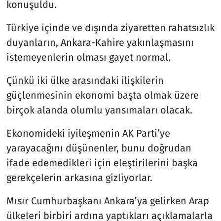
konuşuldu.
Resmi İlanlar
Türkiye içinde ve dışında ziyaretten rahatsızlık
duyanların, Ankara-Kahire yakınlaşmasını
Rüya Tabirleri
istemeyenlerin olması gayet normal.
Sağlık
Çünkü iki ülke arasındaki ilişkilerin
güçlenmesinin ekonomi başta olmak üzere
Savunma Sanayi
birçok alanda olumlu yansımaları olacak.
Seçim 2023
Ekonomideki iyileşmenin AK Parti’ye
yarayacağını düşünenler, bunu doğrudan
Spor
ifade edemedikleri için eleştirilerini başka
Teknoloji ve Bilim
gerekçelerin arkasına gizliyorlar.
Televizyon
Mısır Cumhurbaşkanı Ankara’ya gelirken Arap
ülkeleri birbiri ardına yaptıkları açıklamalarla