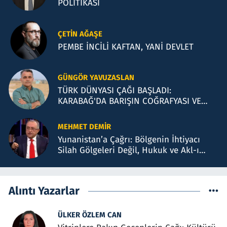
POLİTİKASI
ÇETIN AĞAŞE
PEMBE İNCİLİ KAFTAN, YANİ DEVLET
GÜNGÖR YAVUZASLAN
TÜRK DÜNYASI ÇAĞI BAŞLADI:
KARABAĞ'DA BARIŞIN COĞRAFYASI VE
BAKÜ TEMASLARI
MEHMET DEMIR
Yunanistan’a Çağrı: Bölgenin İhtiyacı
Silah Gölgeleri Değil, Hukuk ve Akl-ı
Selimdir
Alıntı Yazarlar
ÜLKER ÖZLEM CAN