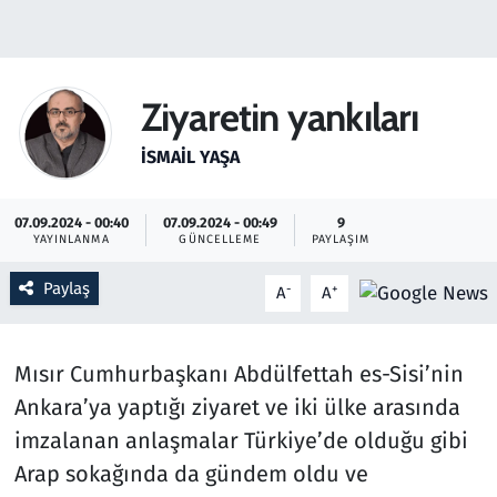
Gündem
Haber
Ziyaretin yankıları
Kültür Sanat
İSMAIL YAŞA
Kurumsal Haberler
07.09.2024 - 00:40
07.09.2024 - 00:49
9
YAYINLANMA
GÜNCELLEME
PAYLAŞIM
Lezzet Durağı
Paylaş
-
+
A
A
Memur ve Kamu
Mısır Cumhurbaşkanı Abdülfettah es-Sisi’nin
Otomobil
Ankara’ya yaptığı ziyaret ve iki ülke arasında
Oyun
imzalanan anlaşmalar Türkiye’de olduğu gibi
Arap sokağında da gündem oldu ve
Ramazan