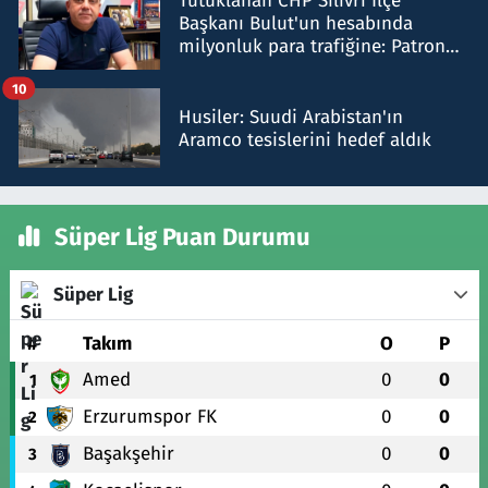
Tutuklanan CHP Silivri İlçe
Başkanı Bulut'un hesabında
milyonluk para trafiğine: Patron
talimat verdi, ben gönderdim
10
Husiler: Suudi Arabistan'ın
Aramco tesislerini hedef aldık
Süper Lig Puan Durumu
Süper Lig
#
Takım
O
P
Amed
0
0
1
Erzurumspor FK
0
0
2
Başakşehir
0
0
3