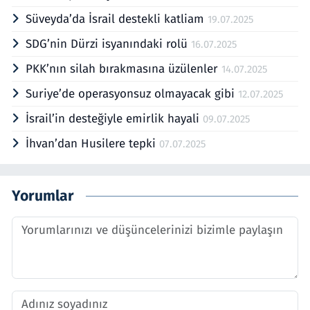
Süveyda’da İsrail destekli katliam
19.07.2025
SDG’nin Dürzi isyanındaki rolü
16.07.2025
PKK’nın silah bırakmasına üzülenler
14.07.2025
Suriye’de operasyonsuz olmayacak gibi
12.07.2025
İsrail’in desteğiyle emirlik hayali
09.07.2025
İhvan’dan Husilere tepki
07.07.2025
Yorumlar