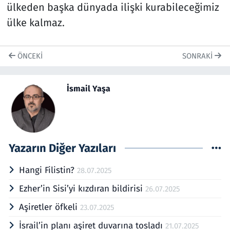
ülkeden başka dünyada ilişki kurabileceğimiz
ülke kalmaz.
ÖNCEKI
SONRAKI
İsmail Yaşa
Yazarın Diğer Yazıları
Hangi Filistin?
28.07.2025
Ezher’in Sisi’yi kızdıran bildirisi
26.07.2025
Aşiretler öfkeli
23.07.2025
İsrail’in planı aşiret duvarına tosladı
21.07.2025