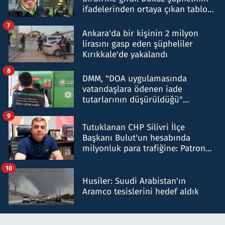
ifadelerinden ortaya çıkan tablo
şok etti
7
Ankara'da bir kişinin 2 milyon
lirasını gasp eden şüpheliler
Kırıkkale'de yakalandı
8
DMM, "DOA uygulamasında
vatandaşlara ödenen iade
tutarlarının düşürüldüğü"
iddiasını yalanladı
9
Tutuklanan CHP Silivri İlçe
Başkanı Bulut'un hesabında
milyonluk para trafiğine: Patron
talimat verdi, ben gönderdim
10
Husiler: Suudi Arabistan'ın
Aramco tesislerini hedef aldık