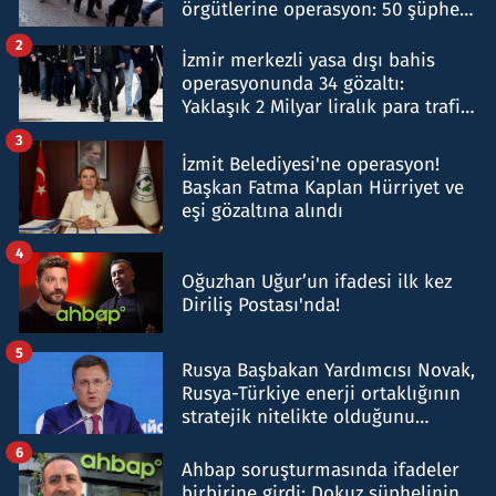
örgütlerine operasyon: 50 şüpheli
hakkında gözaltı kararı
2
İzmir merkezli yasa dışı bahis
operasyonunda 34 gözaltı:
Yaklaşık 2 Milyar liralık para trafiği
tespit edildi
3
İzmit Belediyesi'ne operasyon!
Başkan Fatma Kaplan Hürriyet ve
eşi gözaltına alındı
4
Oğuzhan Uğur’un ifadesi ilk kez
Diriliş Postası'nda!
5
Rusya Başbakan Yardımcısı Novak,
Rusya-Türkiye enerji ortaklığının
stratejik nitelikte olduğunu
belirtti
6
Ahbap soruşturmasında ifadeler
birbirine girdi: Dokuz şüphelinin