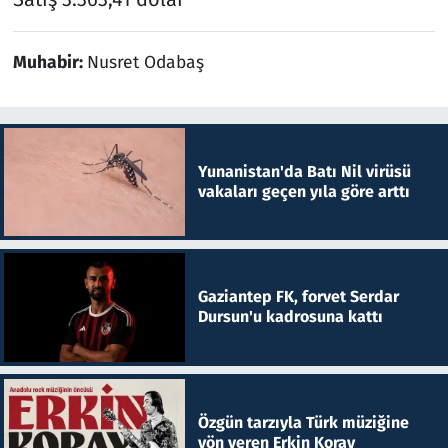
Muhabir:
Nusret Odabaş
Yunanistan'da Batı Nil virüsü
vakaları geçen yıla göre arttı
Gaziantep FK, forvet Serdar
Dursun'u kadrosuna kattı
Özgün tarzıyla Türk müziğine
yön veren Erkin Koray