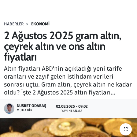
Gündem
HABERLER
EKONOMI
Haber
2 Ağustos 2025 gram altın,
Kültür Sanat
çeyrek altın ve ons altın
fiyatları
Kurumsal Haberler
Altın fiyatları ABD'nin açıkladığı yeni tarife
Lezzet Durağı
oranları ve zayıf gelen istihdam verileri
sonrası uçtu. Gram altın, çeyrek altın ne kadar
Memur ve Kamu
oldu? İşte 2 Ağustos 2025 altın fiyatları...
Otomobil
NUSRET ODABAŞ
02.08.2025 - 09:02
MUHABIR
YAYINLANMA
Oyun
Ramazan