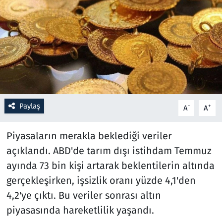
Resmi İlanlar
Rüya Tabirleri
Sağlık
Savunma Sanayi
Paylaş
-
+
A
A
Seçim 2023
Piyasaların merakla beklediği veriler
Spor
açıklandı. ABD'de tarım dışı istihdam Temmuz
ayında 73 bin kişi artarak beklentilerin altında
Teknoloji ve Bilim
gerçekleşirken, işsizlik oranı yüzde 4,1'den
4,2'ye çıktı. Bu veriler sonrası altın
Televizyon
piyasasında hareketlilik yaşandı.