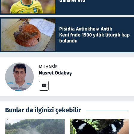
transfer etti
Pisidia Antiokheia Antik
Kenti'nde 1500 yıllık litürjik kap
bulundu
MUHABIR
Nusret Odabaş
Bunlar da ilginizi çekebilir