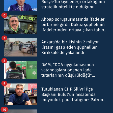
Rusya-Türkiye enerji ortaklığının
stratejik nitelikte olduğunu
belirtti
6
Ahbap soruşturmasında ifadeler
birbirine girdi: Dokuz şüphelinin
ifadelerinden ortaya çıkan tablo
şok etti
7
Ankara'da bir kişinin 2 milyon
lirasını gasp eden şüpheliler
Kırıkkale'de yakalandı
8
DMM, "DOA uygulamasında
vatandaşlara ödenen iade
tutarlarının düşürüldüğü"
iddiasını yalanladı
9
Tutuklanan CHP Silivri İlçe
Başkanı Bulut'un hesabında
milyonluk para trafiğine: Patron
talimat verdi, ben gönderdim
10