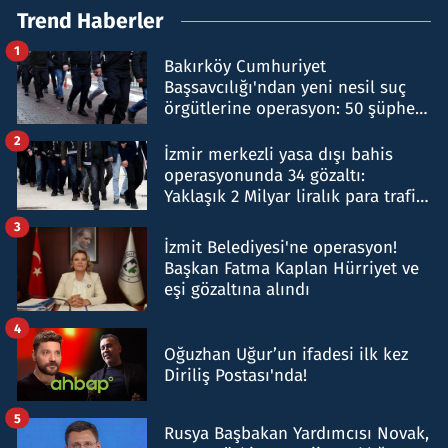
Trend Haberler
1
Bakırköy Cumhuriyet
Başsavcılığı'ndan yeni nesil suç
örgütlerine operasyon: 50 şüpheli
hakkında gözaltı kararı
2
İzmir merkezli yasa dışı bahis
operasyonunda 34 gözaltı:
Yaklaşık 2 Milyar liralık para trafiği
tespit edildi
3
İzmit Belediyesi'ne operasyon!
Başkan Fatma Kaplan Hürriyet ve
eşi gözaltına alındı
4
Oğuzhan Uğur’un ifadesi ilk kez
Diriliş Postası'nda!
5
Rusya Başbakan Yardımcısı Novak,