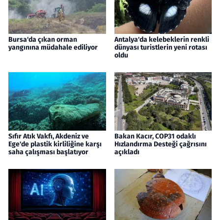
Bursa'da çıkan orman
Antalya'da kelebeklerin renkli
yangınına müdahale ediliyor
dünyası turistlerin yeni rotası
oldu
Sıfır Atık Vakfı, Akdeniz ve
Bakan Kacır, COP31 odaklı
Ege'de plastik kirliliğine karşı
Hızlandırma Desteği çağrısını
saha çalışması başlatıyor
açıkladı