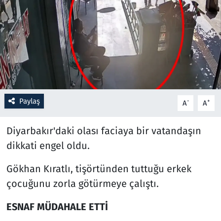
Resmi İlanlar
Rüya Tabirleri
Sağlık
Savunma Sanayi
Paylaş
-
+
A
A
Seçim 2023
Diyarbakır'daki olası faciaya bir vatandaşın
dikkati engel oldu.
Spor
Gökhan Kıratlı, tişörtünden tuttuğu erkek
Teknoloji ve Bilim
çocuğunu zorla götürmeye çalıştı.
Televizyon
ESNAF MÜDAHALE ETTİ