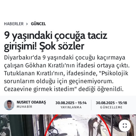
Gündem
HABERLER
GÜNCEL
Haber
9 yaşındaki çocuğa taciz
Kültür Sanat
girişimi! Şok sözler
Diyarbakır'da 9 yaşındaki çocuğu kaçırmaya
Kurumsal Haberler
çalışan Gökhan Kıratlı'nın ifadesi ortaya çıktı.
Tutuklanan Kıratlı'nın, ifadesinde, "Psikolojik
Lezzet Durağı
sorunlarım olduğu için geçinemiyorum.
Memur ve Kamu
Cezaevine girmek istedim" dediği öğrenildi.
NUSRET ODABAŞ
Otomobil
30.08.2025 - 15:14
30.08.2025 - 15:18
MUHABIR
YAYINLANMA
GÜNCELLEME
Oyun
Ramazan