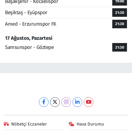
Başakşehir - Kocaelispor
19:00
Beşiktaş - Eyüpspor
21:30
Amed - Erzurumspor FK
21:30
17 Ağustos, Pazartesi
Samsunspor - Göztepe
21:30
Nöbetçi Eczaneler
Hava Durumu