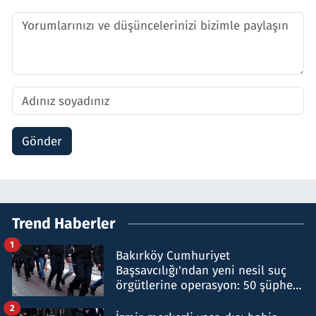
Gönder
Trend Haberler
1
Bakırköy Cumhuriyet
Başsavcılığı'ndan yeni nesil suç
örgütlerine operasyon: 50 şüpheli
hakkında gözaltı kararı
2