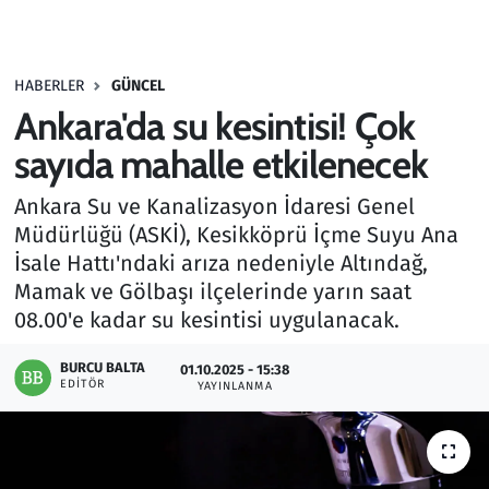
Gündem
HABERLER
GÜNCEL
Haber
Ankara'da su kesintisi! Çok
Kültür Sanat
sayıda mahalle etkilenecek
Ankara Su ve Kanalizasyon İdaresi Genel
Kurumsal Haberler
Müdürlüğü (ASKİ), Kesikköprü İçme Suyu Ana
İsale Hattı'ndaki arıza nedeniyle Altındağ,
Lezzet Durağı
Mamak ve Gölbaşı ilçelerinde yarın saat
Memur ve Kamu
08.00'e kadar su kesintisi uygulanacak.
BURCU BALTA
Otomobil
01.10.2025 - 15:38
EDITÖR
YAYINLANMA
Oyun
Ramazan