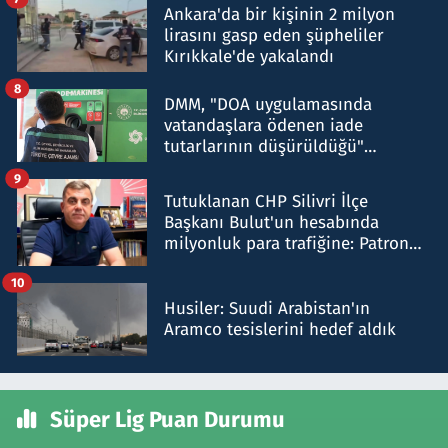
Ankara'da bir kişinin 2 milyon
lirasını gasp eden şüpheliler
Kırıkkale'de yakalandı
8
DMM, "DOA uygulamasında
vatandaşlara ödenen iade
tutarlarının düşürüldüğü"
iddiasını yalanladı
9
Tutuklanan CHP Silivri İlçe
Başkanı Bulut'un hesabında
milyonluk para trafiğine: Patron
talimat verdi, ben gönderdim
10
Husiler: Suudi Arabistan'ın
Aramco tesislerini hedef aldık
Süper Lig Puan Durumu