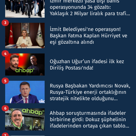
İzmir merkezli yasa dışı bahis
operasyonunda 34 gözaltı:
Yaklaşık 2 Milyar liralık para trafiği
tespit edildi
3
İzmit Belediyesi'ne operasyon!
Başkan Fatma Kaplan Hürriyet ve
eşi gözaltına alındı
4
Oğuzhan Uğur’un ifadesi ilk kez
Diriliş Postası'nda!
5
Rusya Başbakan Yardımcısı Novak,
Rusya-Türkiye enerji ortaklığının
stratejik nitelikte olduğunu
belirtti
6
Ahbap soruşturmasında ifadeler
birbirine girdi: Dokuz şüphelinin
ifadelerinden ortaya çıkan tablo
şok etti
7