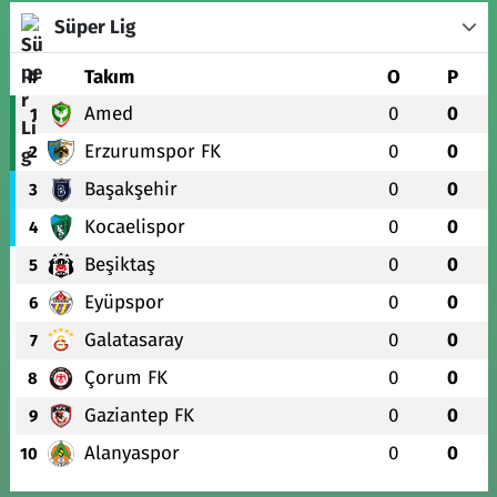
Süper Lig
#
Takım
O
P
Amed
0
0
1
Erzurumspor FK
0
0
2
Başakşehir
0
0
3
Kocaelispor
0
0
4
Beşiktaş
0
0
5
Eyüpspor
0
0
6
Galatasaray
0
0
7
Çorum FK
0
0
8
Gaziantep FK
0
0
9
Alanyaspor
0
0
10