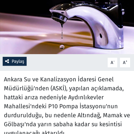
Resmi İlanlar
Rüya Tabirleri
Sağlık
Savunma Sanayi
Paylaş
-
+
A
A
Seçim 2023
Ankara Su ve Kanalizasyon İdaresi Genel
Müdürlüğü'nden (ASKİ), yapılan açıklamada,
Spor
hattaki arıza nedeniyle Aydınlıkevler
Teknoloji ve Bilim
Mahallesi'ndeki P10 Pompa İstasyonu'nun
durdurulduğu, bu nedenle Altındağ, Mamak ve
Televizyon
Gölbaşı'nda yarın sabaha kadar su kesintisi
uygulanacağı aktarıldı.