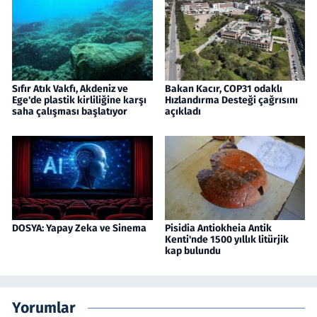
Sıfır Atık Vakfı, Akdeniz ve
Bakan Kacır, COP31 odaklı
Ege'de plastik kirliliğine karşı
Hızlandırma Desteği çağrısını
saha çalışması başlatıyor
açıkladı
DOSYA: Yapay Zeka ve Sinema
Pisidia Antiokheia Antik
Kenti'nde 1500 yıllık litürjik
kap bulundu
Yorumlar