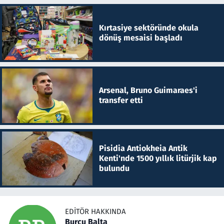
Kırtasiye sektöründe okula
dönüş mesaisi başladı
Arsenal, Bruno Guimaraes'i
transfer etti
Pisidia Antiokheia Antik
Kenti'nde 1500 yıllık litürjik kap
bulundu
EDITÖR HAKKINDA
Burcu Balta