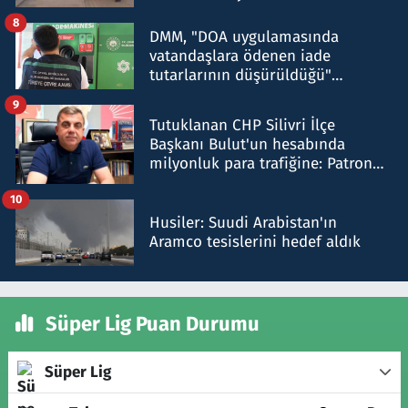
8
DMM, "DOA uygulamasında
vatandaşlara ödenen iade
tutarlarının düşürüldüğü"
iddiasını yalanladı
9
Tutuklanan CHP Silivri İlçe
Başkanı Bulut'un hesabında
milyonluk para trafiğine: Patron
talimat verdi, ben gönderdim
10
Husiler: Suudi Arabistan'ın
Aramco tesislerini hedef aldık
Süper Lig Puan Durumu
Süper Lig