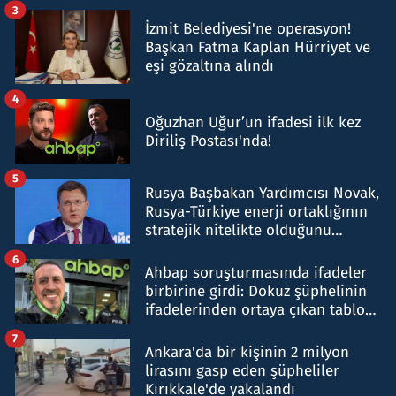
tespit edildi
3
İzmit Belediyesi'ne operasyon!
Başkan Fatma Kaplan Hürriyet ve
eşi gözaltına alındı
4
Oğuzhan Uğur’un ifadesi ilk kez
Diriliş Postası'nda!
5
Rusya Başbakan Yardımcısı Novak,
Rusya-Türkiye enerji ortaklığının
stratejik nitelikte olduğunu
belirtti
6
Ahbap soruşturmasında ifadeler
birbirine girdi: Dokuz şüphelinin
ifadelerinden ortaya çıkan tablo
şok etti
7
Ankara'da bir kişinin 2 milyon
lirasını gasp eden şüpheliler
Kırıkkale'de yakalandı