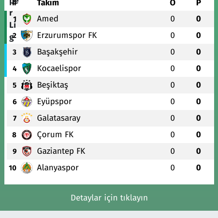
#
Takım
O
P
Amed
0
0
1
Erzurumspor FK
0
0
2
Başakşehir
0
0
3
Kocaelispor
0
0
4
Beşiktaş
0
0
5
Eyüpspor
0
0
6
Galatasaray
0
0
7
Çorum FK
0
0
8
Gaziantep FK
0
0
9
Alanyaspor
0
0
10
Detaylar için tıklayın