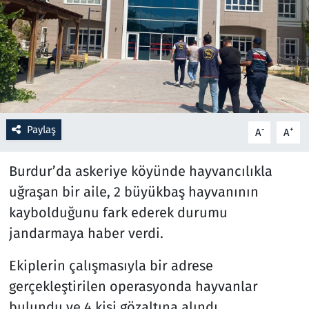
Resmi İlanlar
Rüya Tabirleri
Sağlık
Paylaş
-
+
A
A
Savunma Sanayi
Burdur’da askeriye köyünde hayvancılıkla
Seçim 2023
uğraşan bir aile, 2 büyükbaş hayvanının
Spor
kaybolduğunu fark ederek durumu
jandarmaya haber verdi.
Teknoloji ve Bilim
Ekiplerin çalışmasıyla bir adrese
Televizyon
gerçekleştirilen operasyonda hayvanlar
bulundu ve 4 kişi gözaltına alındı.