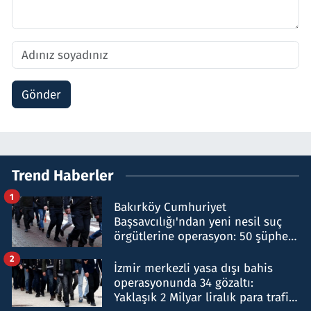
Gönder
Trend Haberler
1
Bakırköy Cumhuriyet
Başsavcılığı'ndan yeni nesil suç
örgütlerine operasyon: 50 şüpheli
hakkında gözaltı kararı
2
İzmir merkezli yasa dışı bahis
operasyonunda 34 gözaltı:
Yaklaşık 2 Milyar liralık para trafiği