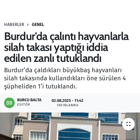
Gündem
HABERLER
GENEL
Haber
Burdur'da çalıntı hayvanlarla
Kültür Sanat
silah takası yaptığı iddia
edilen zanlı tutuklandı
Kurumsal Haberler
Burdur’da çaldıkları büyükbaş hayvanları
Lezzet Durağı
silah takasında kullandıkları öne sürülen 4
şüpheliden 1’i tutuklandı.
Memur ve Kamu
BURCU BALTA
02.08.2025 - 11:42
EDITÖR
YAYINLANMA
Otomobil
Oyun
Ramazan