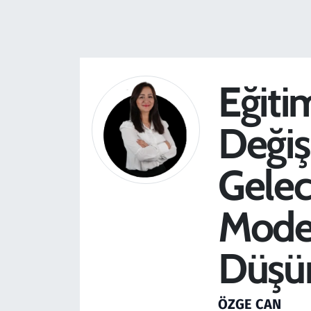
Resmi İlanlar
Rüya Tabirleri
Eğiti
Sağlık
Değiş
Savunma Sanayi
Gelec
Seçim 2023
Model
Spor
Teknoloji ve Bilim
Düşü
Televizyon
ÖZGE CAN