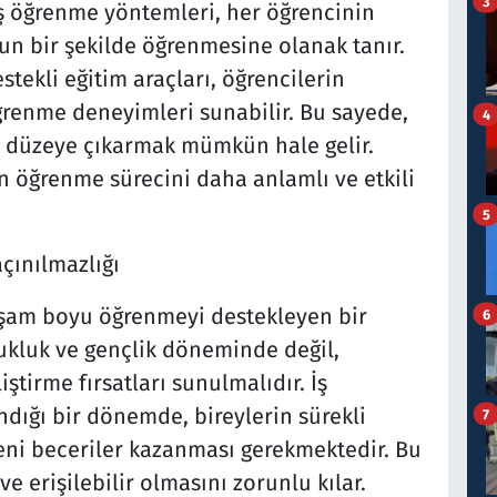
3
miş öğrenme yöntemleri, her öğrencinin
un bir şekilde öğrenmesine olanak tanır.
stekli eğitim araçları, öğrencilerin
öğrenme deneyimleri sunabilir. Bu sayede,
4
t düzeye çıkarmak mümkün hale gelir.
in öğrenme sürecini daha anlamlı ve etkili
5
çınılmazlığı
yaşam boyu öğrenmeyi destekleyen bir
6
ukluk ve gençlik döneminde değil,
iştirme fırsatları sunulmalıdır. İş
dığı bir dönemde, bireylerin sürekli
7
yeni beceriler kazanması gerekmektedir. Bu
e erişilebilir olmasını zorunlu kılar.