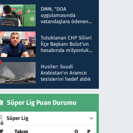
Kırıkkale'de yakalandı
DMM, "DOA
uygulamasında
vatandaşlara ödenen
iade tutarlarının
düşürüldüğü" iddiasını
Tutuklanan CHP Silivri
yalanladı
İlçe Başkanı Bulut'un
hesabında milyonluk
para trafiğine: Patron
talimat verdi, ben
Husiler: Suudi
gönderdim
Arabistan'ın Aramco
tesislerini hedef aldık
Süper Lig Puan Durumu
Süper Lig
#
Takım
O
P