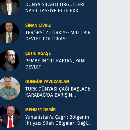
DÜNYA SİLAHLI ÖRGÜTLERİ
NASIL TASFİYE ETTİ: PKK
SÜRECİ HANGİ MODELE
BENZİYOR?
SINAN CIVRIZ
TERÖRSÜZ TÜRKİYE: MİLLİ BİR
DEVLET POLİTİKASI
ÇETIN AĞAŞE
PEMBE İNCİLİ KAFTAN, YANİ
DEVLET
GÜNGÖR YAVUZASLAN
TÜRK DÜNYASI ÇAĞI BAŞLADI:
KARABAĞ'DA BARIŞIN
COĞRAFYASI VE BAKÜ
TEMASLARI
MEHMET DEMIR
Yunanistan’a Çağrı: Bölgenin
İhtiyacı Silah Gölgeleri Değil,
Hukuk ve Akl-ı Selimdir