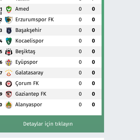
Amed
0
0
1
Erzurumspor FK
0
0
2
Başakşehir
0
0
3
Kocaelispor
0
0
4
Beşiktaş
0
0
5
Eyüpspor
0
0
6
Galatasaray
0
0
7
Çorum FK
0
0
8
Gaziantep FK
0
0
9
Alanyaspor
0
0
0
Detaylar için tıklayın