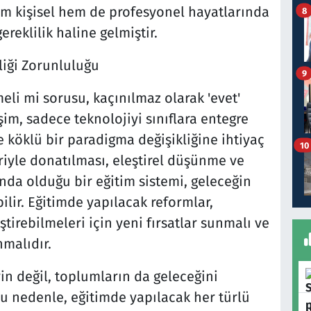
m kişisel hem de profesyonel hayatlarında
8
gereklilik haline gelmiştir.
liği Zorunluluğu
9
eli mi sorusu, kaçınılmaz olarak 'evet'
şim, sadece teknolojiyi sınıflara entegre
 köklü bir paradigma değişikliğine ihtiyaç
10
eriyle donatılması, eleştirel düşünme ve
landa olduğu bir eğitim sistemi, geleceğin
lir. Eğitimde yapılacak reformlar,
ştirebilmeleri için yeni fırsatlar sunmalı ve
malıdır.
n değil, toplumların da geleceğini
Bu nedenle, eğitimde yapılacak her türlü