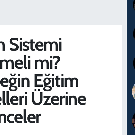
m Sistemi
meli mi?
eğin Eğitim
leri Üzerine
nceler