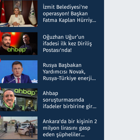
Milyar liralık para
İzmit Belediyesi'ne
trafiği tespit edildi
operasyon! Başkan
Fatma Kaplan Hürriyet
ve eşi gözaltına alındı
Oğuzhan Uğur’un
ifadesi ilk kez Diriliş
Postası'nda!
Rusya Başbakan
Yardımcısı Novak,
Rusya-Türkiye enerji
ortaklığının stratejik
nitelikte olduğunu
Ahbap
belirtti
soruşturmasında
ifadeler birbirine girdi:
Dokuz şüphelinin
ifadelerinden ortaya
Ankara'da bir kişinin 2
çıkan tablo şok etti
milyon lirasını gasp
eden şüpheliler