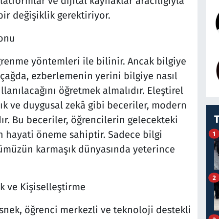
platformlar ve dijital kaynaklar aracılığıyla
 değişiklik gerektiriyor.
Sonu
renme yöntemleri ile bilinir. Ancak bilgiye
çağda, ezberlemenin yerini bilgiye nasıl
ullanılacağını öğretmek almalıdır. Eleştirel
k ve duygusal zekâ gibi beceriler, modern
r. Bu beceriler, öğrencilerin gelecekteki
in hayati öneme sahiptir. Sadece bilgi
1
ünümüzün karmaşık dünyasında yeterince
2
k ve Kişiselleştirme
nek, öğrenci merkezli ve teknoloji destekli