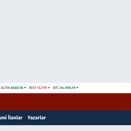
ALTIN
6660.55
BİST
13.779
BTC
64.959,79
mi İlanlar
Yazarlar