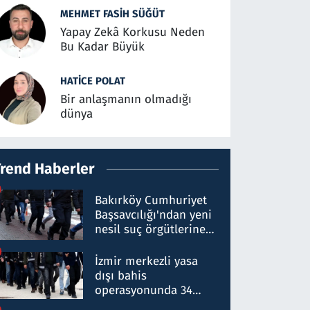
MEHMET FASIH SÜĞÜT
Yapay Zekâ Korkusu Neden
Bu Kadar Büyük
HATICE POLAT
Bir anlaşmanın olmadığı
dünya
Trend Haberler
Bakırköy Cumhuriyet
Başsavcılığı'ndan yeni
nesil suç örgütlerine
operasyon: 50 şüpheli
hakkında gözaltı kararı
İzmir merkezli yasa
dışı bahis
operasyonunda 34
gözaltı: Yaklaşık 2