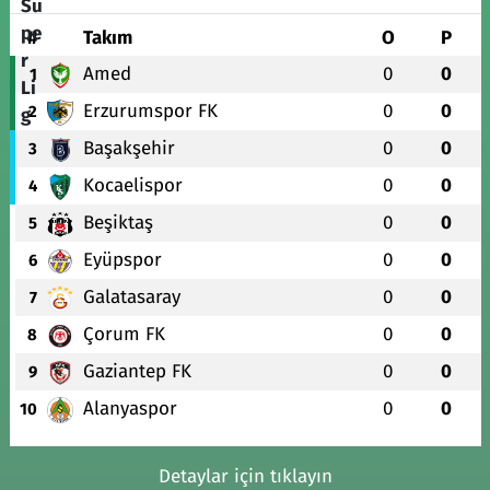
#
Takım
O
P
Amed
0
0
1
Erzurumspor FK
0
0
2
Başakşehir
0
0
3
Kocaelispor
0
0
4
Beşiktaş
0
0
5
Eyüpspor
0
0
6
Galatasaray
0
0
7
Çorum FK
0
0
8
Gaziantep FK
0
0
9
Alanyaspor
0
0
10
Detaylar için tıklayın