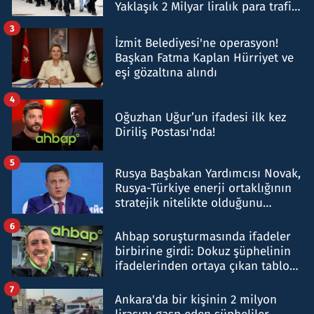
Yaklaşık 2 Milyar liralık para trafiği
tespit edildi
3
İzmit Belediyesi'ne operasyon!
Başkan Fatma Kaplan Hürriyet ve
eşi gözaltına alındı
4
Oğuzhan Uğur’un ifadesi ilk kez
Diriliş Postası'nda!
5
Rusya Başbakan Yardımcısı Novak,
Rusya-Türkiye enerji ortaklığının
stratejik nitelikte olduğunu
belirtti
6
Ahbap soruşturmasında ifadeler
birbirine girdi: Dokuz şüphelinin
ifadelerinden ortaya çıkan tablo
şok etti
7
Ankara'da bir kişinin 2 milyon