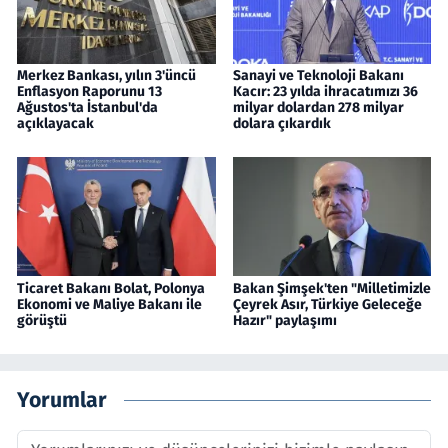
Merkez Bankası, yılın 3'üncü
Sanayi ve Teknoloji Bakanı
Enflasyon Raporunu 13
Kacır: 23 yılda ihracatımızı 36
Ağustos'ta İstanbul'da
milyar dolardan 278 milyar
açıklayacak
dolara çıkardık
Ticaret Bakanı Bolat, Polonya
Bakan Şimşek'ten "Milletimizle
Ekonomi ve Maliye Bakanı ile
Çeyrek Asır, Türkiye Geleceğe
görüştü
Hazır" paylaşımı
Yorumlar