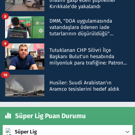
lirasını gasp eden şüpheliler
Kırıkkale'de yakalandı
8
DMM, "DOA uygulamasında
vatandaşlara ödenen iade
tutarlarının düşürüldüğü"
iddiasını yalanladı
9
Tutuklanan CHP Silivri İlçe
Başkanı Bulut'un hesabında
milyonluk para trafiğine: Patron
talimat verdi, ben gönderdim
10
Husiler: Suudi Arabistan'ın
Aramco tesislerini hedef aldık
Süper Lig Puan Durumu
Süper Lig