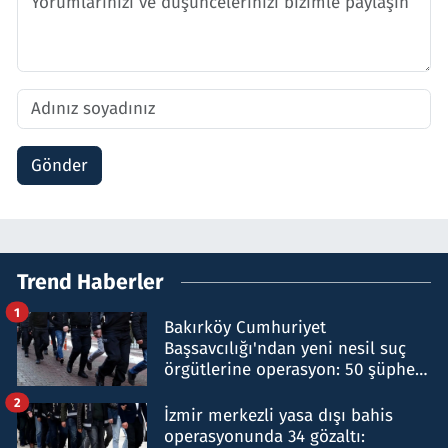
Gönder
Trend Haberler
1
Bakırköy Cumhuriyet
Başsavcılığı'ndan yeni nesil suç
örgütlerine operasyon: 50 şüpheli
hakkında gözaltı kararı
2
İzmir merkezli yasa dışı bahis
operasyonunda 34 gözaltı: