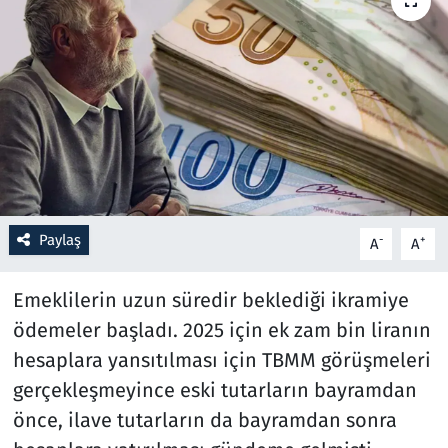
Resmi İlanlar
Rüya Tabirleri
Sağlık
Savunma Sanayi
Paylaş
-
+
A
A
Seçim 2023
Emeklilerin uzun süredir beklediği ikramiye
Spor
ödemeler başladı. 2025 için ek zam bin liranın
Teknoloji ve Bilim
hesaplara yansıtılması için TBMM görüşmeleri
gerçekleşmeyince eski tutarların bayramdan
Televizyon
önce, ilave tutarların da bayramdan sonra