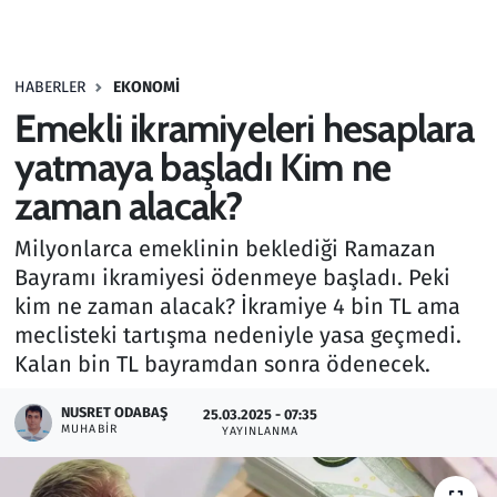
Gündem
HABERLER
EKONOMI
Haber
Emekli ikramiyeleri hesaplara
Kültür Sanat
yatmaya başladı Kim ne
zaman alacak?
Kurumsal Haberler
Milyonlarca emeklinin beklediği Ramazan
Lezzet Durağı
Bayramı ikramiyesi ödenmeye başladı. Peki
kim ne zaman alacak? İkramiye 4 bin TL ama
Memur ve Kamu
meclisteki tartışma nedeniyle yasa geçmedi.
Kalan bin TL bayramdan sonra ödenecek.
Otomobil
NUSRET ODABAŞ
25.03.2025 - 07:35
MUHABIR
Oyun
YAYINLANMA
Ramazan