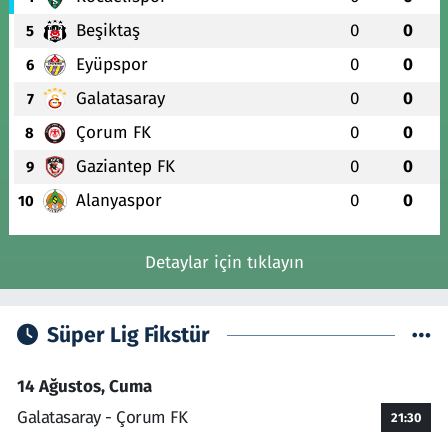
Beşiktaş
0
0
5
Eyüpspor
0
0
6
Galatasaray
0
0
7
Çorum FK
0
0
8
Gaziantep FK
0
0
9
Alanyaspor
0
0
10
Detaylar için tıklayın
Süper Lig Fikstür
14 Ağustos, Cuma
Galatasaray - Çorum FK
21:30