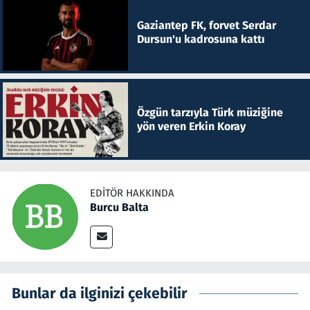
Gaziantep FK, forvet Serdar
Dursun'u kadrosuna kattı
Özgün tarzıyla Türk müziğine
yön veren Erkin Koray
EDITÖR HAKKINDA
Burcu Balta
Bunlar da ilginizi çekebilir