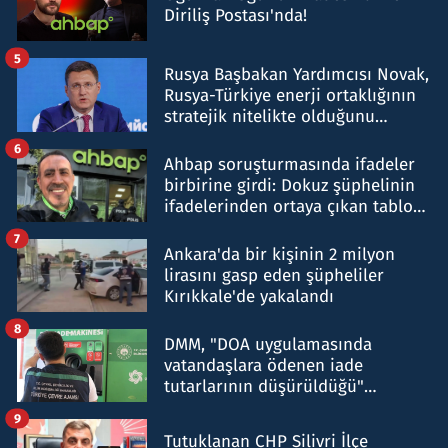
Diriliş Postası'nda!
5
Rusya Başbakan Yardımcısı Novak,
Rusya-Türkiye enerji ortaklığının
stratejik nitelikte olduğunu
belirtti
6
Ahbap soruşturmasında ifadeler
birbirine girdi: Dokuz şüphelinin
ifadelerinden ortaya çıkan tablo
şok etti
7
Ankara'da bir kişinin 2 milyon
lirasını gasp eden şüpheliler
Kırıkkale'de yakalandı
8
DMM, "DOA uygulamasında
vatandaşlara ödenen iade
tutarlarının düşürüldüğü"
iddiasını yalanladı
9
Tutuklanan CHP Silivri İlçe