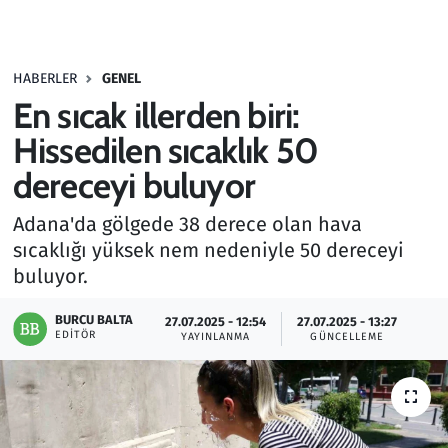
Gündem
HABERLER
GENEL
Haber
En sıcak illerden biri:
Kültür Sanat
Hissedilen sıcaklık 50
dereceyi buluyor
Kurumsal Haberler
Adana'da gölgede 38 derece olan hava
Lezzet Durağı
sıcaklığı yüksek nem nedeniyle 50 dereceyi
buluyor.
Memur ve Kamu
BURCU BALTA
27.07.2025 - 12:54
27.07.2025 - 13:27
EDITÖR
YAYINLANMA
GÜNCELLEME
Otomobil
Oyun
Ramazan