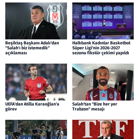
Beşiktaş Başkanı Adalı'dan
Halkbank Kadınlar Basketbol
"Salah'ı biz istemedik"
Süper Ligi'nin 2026-2027
açıklaması
sezonu fikstür çekimi yapıldı
UEFA'dan Atilla Karaoğlan'a
Salah'tan "Bize her yer
görev
Trabzon" mesajı