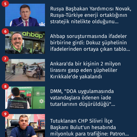
5
Rusya Başbakan Yardımcısı Novak,
Rusya-Türkiye enerji ortaklığının
stratejik nitelikte olduğunu
belirtti
6
Ahbap soruşturmasında ifadeler
birbirine girdi: Dokuz şüphelinin
ifadelerinden ortaya çıkan tablo
şok etti
7
Ankara'da bir kişinin 2 milyon
lirasını gasp eden şüpheliler
Kırıkkale'de yakalandı
8
DMM, "DOA uygulamasında
vatandaşlara ödenen iade
tutarlarının düşürüldüğü"
iddiasını yalanladı
9
Tutuklanan CHP Silivri İlçe
Başkanı Bulut'un hesabında
milyonluk para trafiğine: Patron