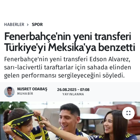
Gündem
HABERLER
SPOR
Haber
Fenerbahçe'nin yeni transferi
Kültür Sanat
Türkiye'yi Meksika'ya benzetti
Fenerbahçe'nin yeni transferi Edson Alvarez,
Kurumsal Haberler
sarı-lacivertli taraftarlar için sahada elinden
gelen performansı sergileyeceğini söyledi.
Lezzet Durağı
NUSRET ODABAŞ
26.08.2025 - 07:08
Memur ve Kamu
MUHABIR
YAYINLANMA
Otomobil
Oyun
Ramazan