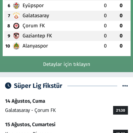
Eyüpspor
0
0
6
Galatasaray
0
0
7
Çorum FK
0
0
8
Gaziantep FK
0
0
9
Alanyaspor
0
0
10
Detaylar için tıklayın
Süper Lig Fikstür
14 Ağustos, Cuma
Galatasaray - Çorum FK
21:30
15 Ağustos, Cumartesi