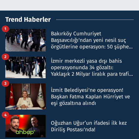
Trend Haberler
1
Bakırköy Cumhuriyet
Başsavcılığı'ndan yeni nesil suç
örgütlerine operasyon: 50 şüpheli
hakkında gözaltı kararı
2
İzmir merkezli yasa dışı bahis
operasyonunda 34 gözaltı:
Yaklaşık 2 Milyar liralık para trafiği
tespit edildi
3
İzmit Belediyesi'ne operasyon!
Başkan Fatma Kaplan Hürriyet ve
eşi gözaltına alındı
4
Oğuzhan Uğur’un ifadesi ilk kez
Diriliş Postası'nda!