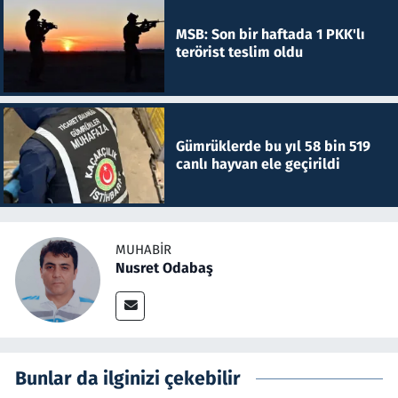
MSB: Son bir haftada 1 PKK'lı
terörist teslim oldu
Gümrüklerde bu yıl 58 bin 519
canlı hayvan ele geçirildi
MUHABIR
Nusret Odabaş
Bunlar da ilginizi çekebilir