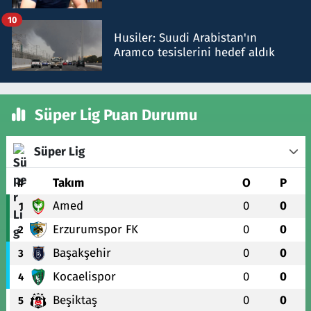
talimat verdi, ben gönderdim
10
Husiler: Suudi Arabistan'ın
Aramco tesislerini hedef aldık
Süper Lig Puan Durumu
Süper Lig
#
Takım
O
P
Amed
0
0
1
Erzurumspor FK
0
0
2
Başakşehir
0
0
3
Kocaelispor
0
0
4
Beşiktaş
0
0
5