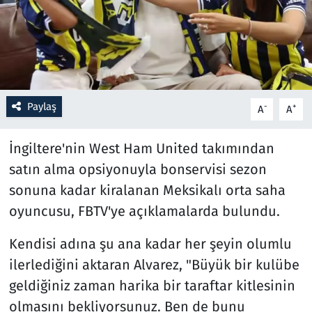
Resmi İlanlar
Rüya Tabirleri
Sağlık
Paylaş
-
+
A
A
Savunma Sanayi
İngiltere'nin West Ham United takımından
satın alma opsiyonuyla bonservisi sezon
Seçim 2023
sonuna kadar kiralanan Meksikalı orta saha
oyuncusu, FBTV'ye açıklamalarda bulundu.
Spor
Kendisi adına şu ana kadar her şeyin olumlu
Teknoloji ve Bilim
ilerlediğini aktaran Alvarez, "Büyük bir kulübe
Televizyon
geldiğiniz zaman harika bir taraftar kitlesinin
olmasını bekliyorsunuz. Ben de bunu