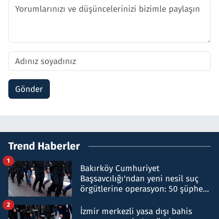
Gönder
Trend Haberler
1
Bakırköy Cumhuriyet
Başsavcılığı'ndan yeni nesil suç
örgütlerine operasyon: 50 şüpheli
hakkında gözaltı kararı
2
İzmir merkezli yasa dışı bahis