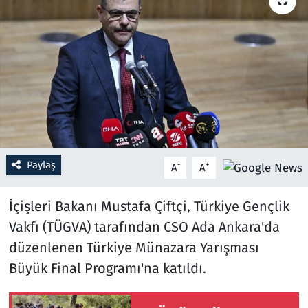
Resmi İlanlar
Rüya Tabirleri
Sağlık
Savunma Sanayi
Paylaş
-
+
A
A
Seçim 2023
İçişleri Bakanı Mustafa Çiftçi, Türkiye Gençlik
Spor
Vakfı (TÜGVA) tarafından CSO Ada Ankara'da
Teknoloji ve Bilim
düzenlenen Türkiye Münazara Yarışması
Büyük Final Programı'na katıldı.
Televizyon