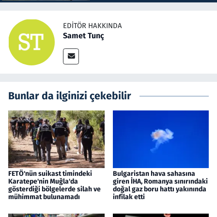
EDITÖR HAKKINDA
Samet Tunç
Bunlar da ilginizi çekebilir
FETÖ'nün suikast timindeki
Bulgaristan hava sahasına
Karatepe'nin Muğla'da
giren İHA, Romanya sınırındaki
gösterdiği bölgelerde silah ve
doğal gaz boru hattı yakınında
mühimmat bulunamadı
infilak etti