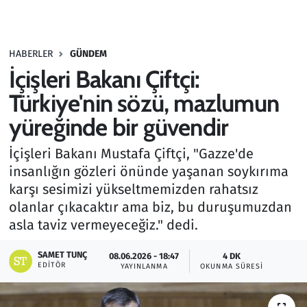
Gündem
HABERLER
GÜNDEM
Haber
İçişleri Bakanı Çiftçi:
Kültür Sanat
Türkiye'nin sözü, mazlumun
yüreğinde bir güvendir
Kurumsal Haberler
İçişleri Bakanı Mustafa Çiftçi, "Gazze'de
Lezzet Durağı
insanlığın gözleri önünde yaşanan soykırıma
karşı sesimizi yükseltmemizden rahatsız
Memur ve Kamu
olanlar çıkacaktır ama biz, bu duruşumuzdan
asla taviz vermeyeceğiz." dedi.
Otomobil
SAMET TUNÇ
08.06.2026 - 18:47
4 DK
EDITÖR
Oyun
YAYINLANMA
OKUNMA SÜRESI
Ramazan