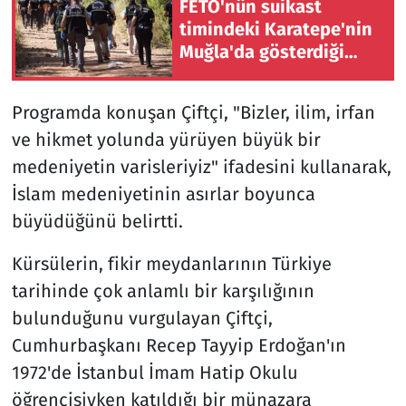
FETÖ'nün suikast
timindeki Karatepe'nin
Muğla'da gösterdiği
bölgelerde silah ve
mühimmat bulunamadı
Programda konuşan Çiftçi, "Bizler, ilim, irfan
ve hikmet yolunda yürüyen büyük bir
medeniyetin varisleriyiz" ifadesini kullanarak,
İslam medeniyetinin asırlar boyunca
büyüdüğünü belirtti.
Kürsülerin, fikir meydanlarının Türkiye
tarihinde çok anlamlı bir karşılığının
bulunduğunu vurgulayan Çiftçi,
Cumhurbaşkanı Recep Tayyip Erdoğan'ın
1972'de İstanbul İmam Hatip Okulu
öğrencisiyken katıldığı bir münazara