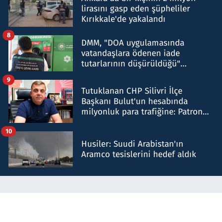
lirasını gasp eden şüpheliler
Kırıkkale'de yakalandı
8
DMM, "DOA uygulamasında
vatandaşlara ödenen iade
tutarlarının düşürüldüğü"
iddiasını yalanladı
9
Tutuklanan CHP Silivri İlçe
Başkanı Bulut'un hesabında
milyonluk para trafiğine: Patron
talimat verdi, ben gönderdim
10
Husiler: Suudi Arabistan'ın
Aramco tesislerini hedef aldık