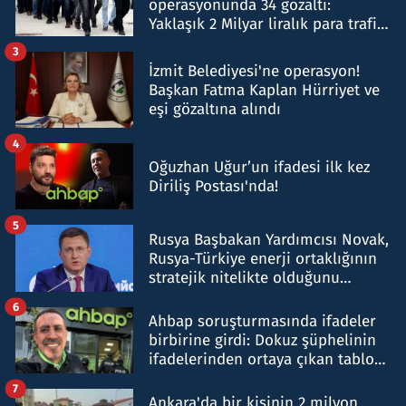
operasyonunda 34 gözaltı:
Yaklaşık 2 Milyar liralık para trafiği
tespit edildi
3
İzmit Belediyesi'ne operasyon!
Başkan Fatma Kaplan Hürriyet ve
eşi gözaltına alındı
4
Oğuzhan Uğur’un ifadesi ilk kez
Diriliş Postası'nda!
5
Rusya Başbakan Yardımcısı Novak,
Rusya-Türkiye enerji ortaklığının
stratejik nitelikte olduğunu
belirtti
6
Ahbap soruşturmasında ifadeler
birbirine girdi: Dokuz şüphelinin
ifadelerinden ortaya çıkan tablo
şok etti
7
Ankara'da bir kişinin 2 milyon