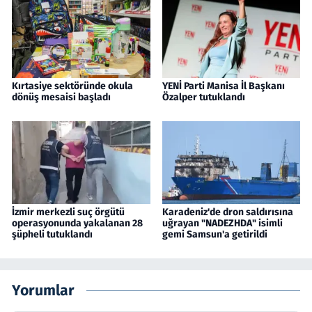
Kırtasiye sektöründe okula
YENİ Parti Manisa İl Başkanı
dönüş mesaisi başladı
Özalper tutuklandı
İzmir merkezli suç örgütü
Karadeniz'de dron saldırısına
operasyonunda yakalanan 28
uğrayan "NADEZHDA" isimli
şüpheli tutuklandı
gemi Samsun'a getirildi
Yorumlar