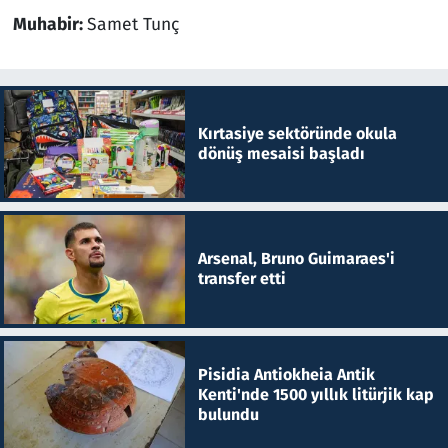
Muhabir:
Samet Tunç
Kırtasiye sektöründe okula
dönüş mesaisi başladı
Arsenal, Bruno Guimaraes'i
transfer etti
Pisidia Antiokheia Antik
Kenti'nde 1500 yıllık litürjik kap
bulundu