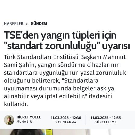
Gündem
HABERLER
GÜNDEM
Haber
TSE'den yangın tüpleri için
Kültür Sanat
"standart zorunluluğu" uyarısı
Türk Standardları Enstitüsü Başkanı Mahmut
Kurumsal Haberler
Sami Şahin, yangın söndürme cihazlarının
standartlara uygunluğunun yasal zorunluluk
Lezzet Durağı
olduğunu belirterek, "Standartlara
Memur ve Kamu
uyulmaması durumunda belgeler askıya
alınabilir veya iptal edilebilir." ifadesini
Otomobil
kullandı.
HICRET YÜCEL
Oyun
11.03.2025 - 12:30
11.03.2025 - 12:55
MUHABIR
YAYINLANMA
GÜNCELLEME
Ramazan