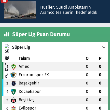
10
Husiler: Suudi Arabistan'ın
Aramco tesislerini hedef aldık
Süper Lig Puan Durumu
Süper Lig
#
Takım
O
P
Amed
0
0
1
Erzurumspor FK
0
0
2
Başakşehir
0
0
3
Kocaelispor
0
0
4
Beşiktaş
0
0
5
Eyüpspor
0
0
6