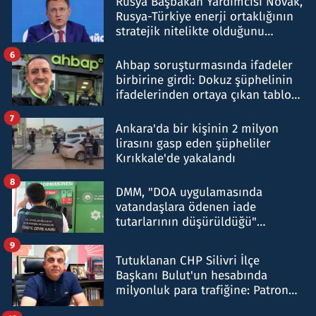
Rusya Başbakan Yardımcısı Novak,
Rusya-Türkiye enerji ortaklığının
stratejik nitelikte olduğunu
belirtti
6
Ahbap soruşturmasında ifadeler
birbirine girdi: Dokuz şüphelinin
ifadelerinden ortaya çıkan tablo
şok etti
7
Ankara'da bir kişinin 2 milyon
lirasını gasp eden şüpheliler
Kırıkkale'de yakalandı
8
DMM, "DOA uygulamasında
vatandaşlara ödenen iade
tutarlarının düşürüldüğü"
iddiasını yalanladı
9
Tutuklanan CHP Silivri İlçe
Başkanı Bulut'un hesabında
milyonluk para trafiğine: Patron
talimat verdi, ben gönderdim