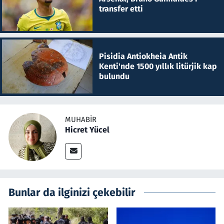
transfer etti
Pisidia Antiokheia Antik
Kenti'nde 1500 yıllık litürjik kap
bulundu
MUHABIR
Hicret Yücel
Bunlar da ilginizi çekebilir