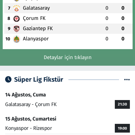
Galatasaray
0
0
7
Çorum FK
0
0
8
Gaziantep FK
0
0
9
Alanyaspor
0
0
10
Detaylar için tıklayın
Süper Lig Fikstür
14 Ağustos, Cuma
Galatasaray - Çorum FK
21:30
15 Ağustos, Cumartesi
Konyaspor - Rizespor
19:00