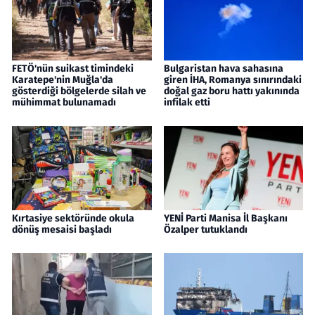
FETÖ'nün suikast timindeki
Bulgaristan hava sahasına
Karatepe'nin Muğla'da
giren İHA, Romanya sınırındaki
gösterdiği bölgelerde silah ve
doğal gaz boru hattı yakınında
mühimmat bulunamadı
infilak etti
Kırtasiye sektöründe okula
YENİ Parti Manisa İl Başkanı
dönüş mesaisi başladı
Özalper tutuklandı