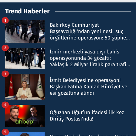
Trend Haberler
1
Bakırköy Cumhuriyet
Başsavcılığı'ndan yeni nesil suç
örgütlerine operasyon: 50 şüpheli
hakkında gözaltı kararı
2
İzmir merkezli yasa dışı bahis
operasyonunda 34 gözaltı:
Yaklaşık 2 Milyar liralık para trafiği
tespit edildi
3
İzmit Belediyesi'ne operasyon!
Başkan Fatma Kaplan Hürriyet ve
eşi gözaltına alındı
4
Oğuzhan Uğur’un ifadesi ilk kez
Diriliş Postası'nda!
5