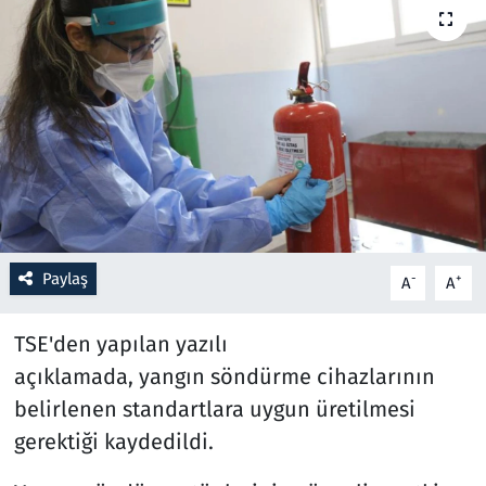
Resmi İlanlar
Rüya Tabirleri
Sağlık
Savunma Sanayi
Seçim 2023
Paylaş
-
+
A
A
Spor
TSE'den yapılan yazılı
açıklamada, yangın söndürme cihazlarının
Teknoloji ve Bilim
belirlenen standartlara uygun üretilmesi
Televizyon
gerektiği kaydedildi.