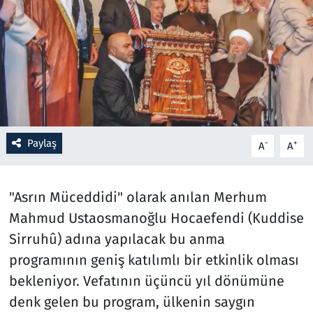
Resmi İlanlar
Rüya Tabirleri
Sağlık
Savunma Sanayi
Paylaş
-
+
A
A
Seçim 2023
"Asrın Müceddidi" olarak anılan Merhum
Spor
Mahmud Ustaosmanoğlu Hocaefendi (Kuddise
Sirruhû) adına yapılacak bu anma
Teknoloji ve Bilim
programının geniş katılımlı bir etkinlik olması
bekleniyor. Vefatının üçüncü yıl dönümüne
Televizyon
denk gelen bu program, ülkenin saygın