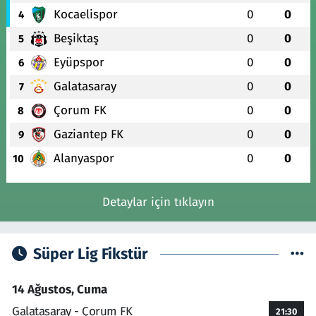
Kocaelispor
0
0
4
Beşiktaş
0
0
5
Eyüpspor
0
0
6
Galatasaray
0
0
7
Çorum FK
0
0
8
Gaziantep FK
0
0
9
Alanyaspor
0
0
10
Detaylar için tıklayın
Süper Lig Fikstür
14 Ağustos, Cuma
Galatasaray - Çorum FK
21:30