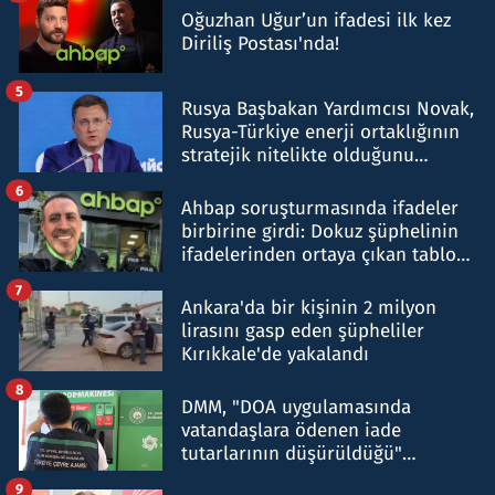
Oğuzhan Uğur’un ifadesi ilk kez
Diriliş Postası'nda!
5
Rusya Başbakan Yardımcısı Novak,
Rusya-Türkiye enerji ortaklığının
stratejik nitelikte olduğunu
belirtti
6
Ahbap soruşturmasında ifadeler
birbirine girdi: Dokuz şüphelinin
ifadelerinden ortaya çıkan tablo
şok etti
7
Ankara'da bir kişinin 2 milyon
lirasını gasp eden şüpheliler
Kırıkkale'de yakalandı
8
DMM, "DOA uygulamasında
vatandaşlara ödenen iade
tutarlarının düşürüldüğü"
iddiasını yalanladı
9