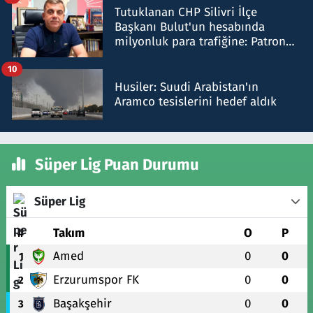
Tutuklanan CHP Silivri İlçe
Başkanı Bulut'un hesabında
milyonluk para trafiğine: Patron
talimat verdi, ben gönderdim
10
Husiler: Suudi Arabistan'ın
Aramco tesislerini hedef aldık
Süper Lig Puan Durumu
Süper Lig
#
Takım
O
P
Amed
0
0
1
Erzurumspor FK
0
0
2
Başakşehir
0
0
3