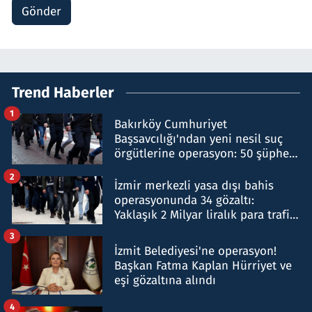
Gönder
Trend Haberler
1
Bakırköy Cumhuriyet
Başsavcılığı'ndan yeni nesil suç
örgütlerine operasyon: 50 şüpheli
hakkında gözaltı kararı
2
İzmir merkezli yasa dışı bahis
operasyonunda 34 gözaltı:
Yaklaşık 2 Milyar liralık para trafiği
tespit edildi
3
İzmit Belediyesi'ne operasyon!
Başkan Fatma Kaplan Hürriyet ve
eşi gözaltına alındı
4