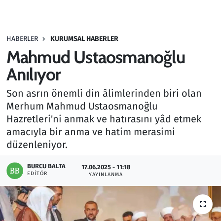
Gündem
HABERLER
KURUMSAL HABERLER
Haber
Mahmud Ustaosmanoğlu
Kültür Sanat
Anılıyor
Son asrın önemli din âlimlerinden biri olan
Kurumsal Haberler
Merhum Mahmud Ustaosmanoğlu
Hazretleri'ni anmak ve hatırasını yâd etmek
Lezzet Durağı
amacıyla bir anma ve hatim merasimi
Memur ve Kamu
düzenleniyor.
BURCU BALTA
Otomobil
17.06.2025 - 11:18
EDITÖR
YAYINLANMA
Oyun
Ramazan