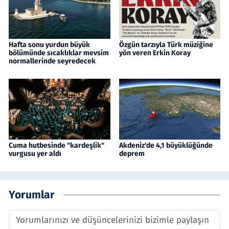
Hafta sonu yurdun büyük
Özgün tarzıyla Türk müziğine
bölümünde sıcaklıklar mevsim
yön veren Erkin Koray
normallerinde seyredecek
Cuma hutbesinde "kardeşlik"
Akdeniz'de 4,1 büyüklüğünde
vurgusu yer aldı
deprem
Yorumlar