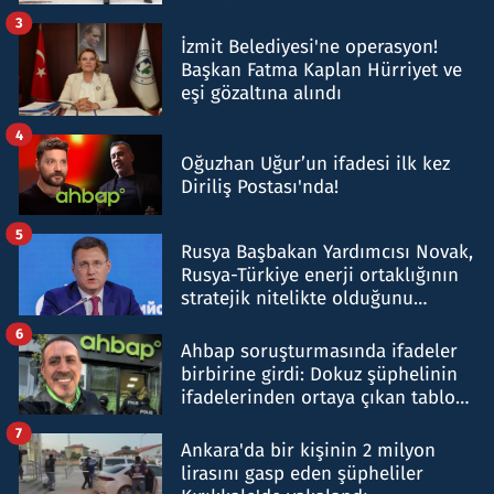
tespit edildi
3
İzmit Belediyesi'ne operasyon!
Başkan Fatma Kaplan Hürriyet ve
eşi gözaltına alındı
4
Oğuzhan Uğur’un ifadesi ilk kez
Diriliş Postası'nda!
5
Rusya Başbakan Yardımcısı Novak,
Rusya-Türkiye enerji ortaklığının
stratejik nitelikte olduğunu
belirtti
6
Ahbap soruşturmasında ifadeler
birbirine girdi: Dokuz şüphelinin
ifadelerinden ortaya çıkan tablo
şok etti
7
Ankara'da bir kişinin 2 milyon
lirasını gasp eden şüpheliler