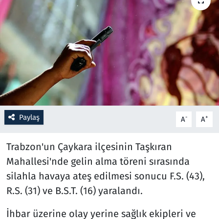
Resmi İlanlar
Rüya Tabirleri
Sağlık
Savunma Sanayi
Paylaş
-
+
A
A
Seçim 2023
Trabzon'un Çaykara ilçesinin Taşkıran
Spor
Mahallesi'nde gelin alma töreni sırasında
Teknoloji ve Bilim
silahla havaya ateş edilmesi sonucu F.S. (43),
R.S. (31) ve B.S.T. (16) yaralandı.
Televizyon
İhbar üzerine olay yerine sağlık ekipleri ve