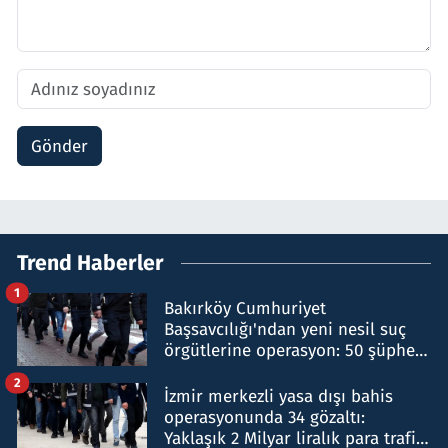
Gönder
Trend Haberler
1
Bakırköy Cumhuriyet
Başsavcılığı'ndan yeni nesil suç
örgütlerine operasyon: 50 şüpheli
hakkında gözaltı kararı
2
İzmir merkezli yasa dışı bahis
operasyonunda 34 gözaltı:
Yaklaşık 2 Milyar liralık para trafiği