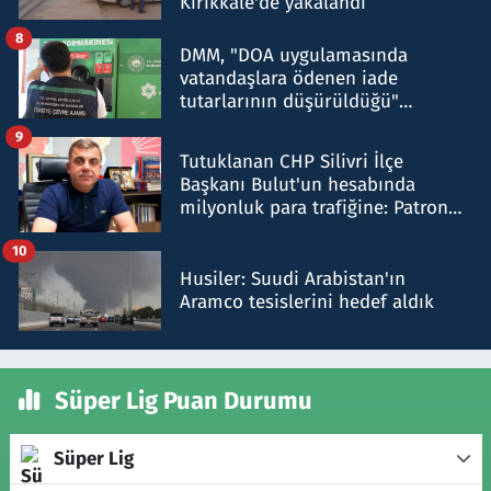
Kırıkkale'de yakalandı
8
DMM, "DOA uygulamasında
vatandaşlara ödenen iade
tutarlarının düşürüldüğü"
iddiasını yalanladı
9
Tutuklanan CHP Silivri İlçe
Başkanı Bulut'un hesabında
milyonluk para trafiğine: Patron
talimat verdi, ben gönderdim
10
Husiler: Suudi Arabistan'ın
Aramco tesislerini hedef aldık
Süper Lig Puan Durumu
Süper Lig