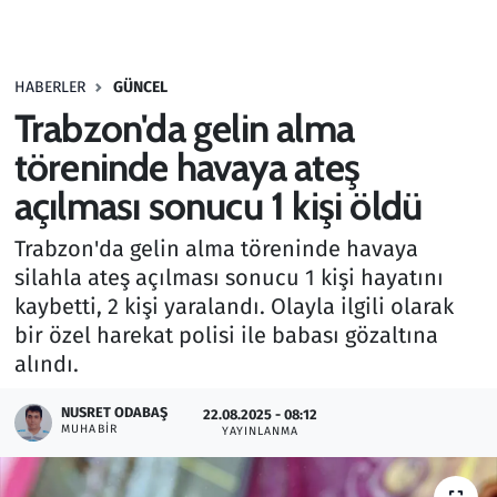
Gündem
HABERLER
GÜNCEL
Haber
Trabzon'da gelin alma
Kültür Sanat
töreninde havaya ateş
açılması sonucu 1 kişi öldü
Kurumsal Haberler
Trabzon'da gelin alma töreninde havaya
Lezzet Durağı
silahla ateş açılması sonucu 1 kişi hayatını
kaybetti, 2 kişi yaralandı. Olayla ilgili olarak
Memur ve Kamu
bir özel harekat polisi ile babası gözaltına
alındı.
Otomobil
NUSRET ODABAŞ
22.08.2025 - 08:12
MUHABIR
Oyun
YAYINLANMA
Ramazan