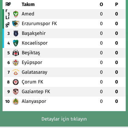
#
Takım
O
P
Amed
0
0
1
Erzurumspor FK
0
0
2
Başakşehir
0
0
3
Kocaelispor
0
0
4
Beşiktaş
0
0
5
Eyüpspor
0
0
6
Galatasaray
0
0
7
Çorum FK
0
0
8
Gaziantep FK
0
0
9
Alanyaspor
0
0
10
Detaylar için tıklayın