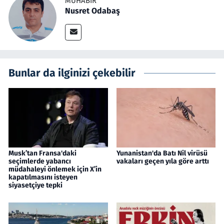
MUHABIR
Nusret Odabaş
Bunlar da ilginizi çekebilir
Musk’tan Fransa'daki
Yunanistan'da Batı Nil virüsü
seçimlerde yabancı
vakaları geçen yıla göre arttı
müdahaleyi önlemek için X’in
kapatılmasını isteyen
siyasetçiye tepki