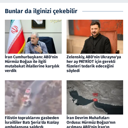
Bunlar da ilginizi çekebilir
İran Cumhurbaşkanı: ABD'nin
Zelenskiy, ABD'nin Ukrayna'ya
Hürmüz Boğazı ile ilgili
her ay PATRİOT için gerekli
mutabakat ihlallerine karşılık
füzeleri tedarik edeceğini
verdik
söyledi
Filistin topraklarını gasbeden
İran Devrim Muhafızları
İsrailliler Batı Şeria'da Kızılay
Ordusu: Hürmüz Boğazı'nın
ambulansına saldırdı
açılması ABD'nin İran'ın