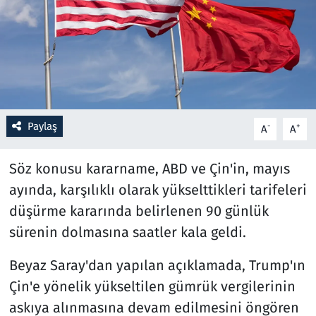
Resmi İlanlar
Rüya Tabirleri
Sağlık
Paylaş
-
+
A
A
Savunma Sanayi
Söz konusu kararname, ABD ve Çin'in, mayıs
Seçim 2023
ayında, karşılıklı olarak yükselttikleri tarifeleri
düşürme kararında belirlenen 90 günlük
Spor
sürenin dolmasına saatler kala geldi.
Teknoloji ve Bilim
Beyaz Saray'dan yapılan açıklamada, Trump'ın
Televizyon
Çin'e yönelik yükseltilen gümrük vergilerinin
askıya alınmasına devam edilmesini öngören