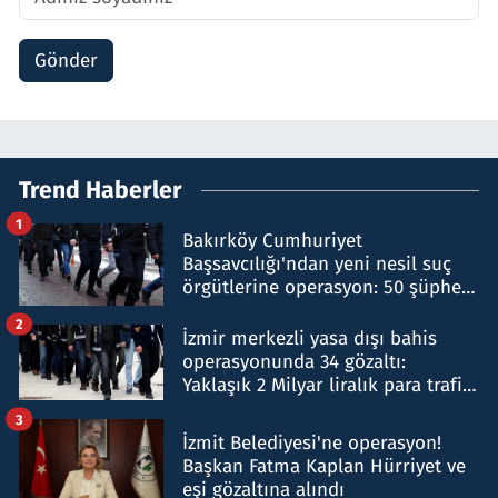
Gönder
Trend Haberler
1
Bakırköy Cumhuriyet
Başsavcılığı'ndan yeni nesil suç
örgütlerine operasyon: 50 şüpheli
hakkında gözaltı kararı
2
İzmir merkezli yasa dışı bahis
operasyonunda 34 gözaltı:
Yaklaşık 2 Milyar liralık para trafiği
tespit edildi
3
İzmit Belediyesi'ne operasyon!
Başkan Fatma Kaplan Hürriyet ve
eşi gözaltına alındı