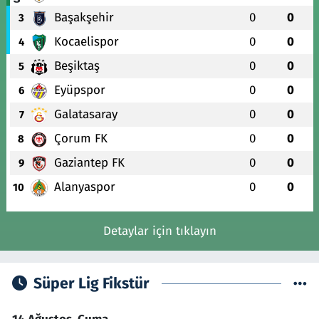
Başakşehir
0
0
3
Kocaelispor
0
0
4
Beşiktaş
0
0
5
Eyüpspor
0
0
6
Galatasaray
0
0
7
Çorum FK
0
0
8
Gaziantep FK
0
0
9
Alanyaspor
0
0
10
Detaylar için tıklayın
Süper Lig Fikstür