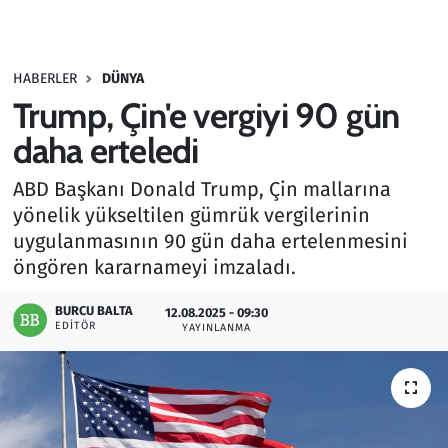
Gündem
HABERLER
DÜNYA
Haber
Trump, Çin'e vergiyi 90 gün
Kültür Sanat
daha erteledi
ABD Başkanı Donald Trump, Çin mallarına
Kurumsal Haberler
yönelik yükseltilen gümrük vergilerinin
uygulanmasının 90 gün daha ertelenmesini
Lezzet Durağı
öngören kararnameyi imzaladı.
Memur ve Kamu
BURCU BALTA
12.08.2025 - 09:30
EDITÖR
YAYINLANMA
Otomobil
Oyun
Ramazan