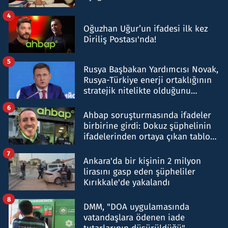
4
Oğuzhan Uğur’un ifadesi ilk kez
Diriliş Postası'nda!
5
Rusya Başbakan Yardımcısı Novak,
Rusya-Türkiye enerji ortaklığının
stratejik nitelikte olduğunu
belirtti
6
Ahbap soruşturmasında ifadeler
birbirine girdi: Dokuz şüphelinin
ifadelerinden ortaya çıkan tablo
şok etti
7
Ankara'da bir kişinin 2 milyon
lirasını gasp eden şüpheliler
Kırıkkale'de yakalandı
8
DMM, "DOA uygulamasında
vatandaşlara ödenen iade