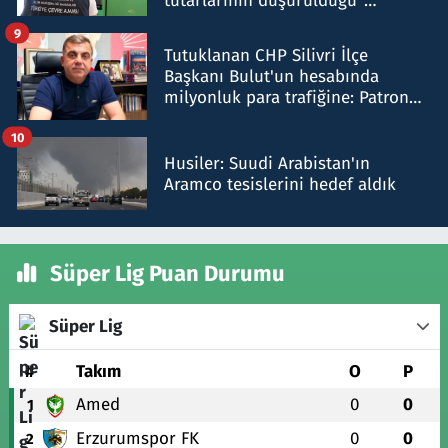
tutarlarının düşürüldüğü"
iddiasını yalanladı
9
Tutuklanan CHP Silivri İlçe
Başkanı Bulut'un hesabında
milyonluk para trafiğine: Patron
talimat verdi, ben gönderdim
10
Husiler: Suudi Arabistan'ın
Aramco tesislerini hedef aldık
Süper Lig Puan Durumu
Süper Lig
#
Takım
O
P
Amed
0
0
1
Erzurumspor FK
0
0
2