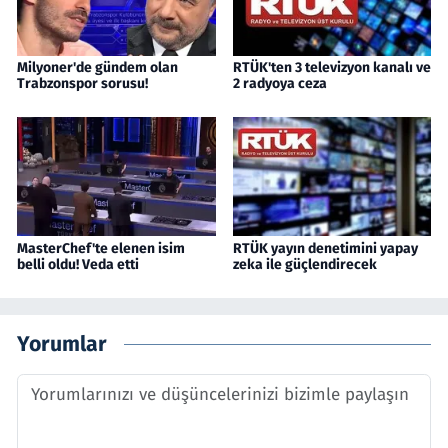
Milyoner'de gündem olan
RTÜK'ten 3 televizyon kanalı ve
Trabzonspor sorusu!
2 radyoya ceza
MasterChef'te elenen isim
RTÜK yayın denetimini yapay
belli oldu! Veda etti
zeka ile güçlendirecek
Yorumlar