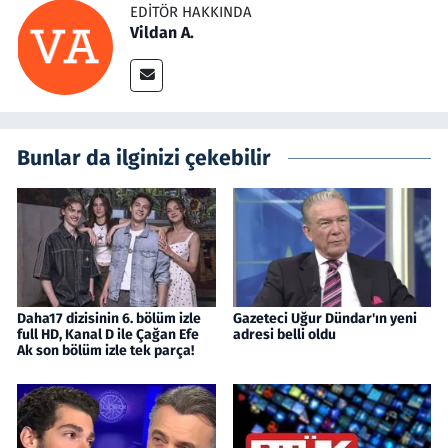
EDITÖR HAKKINDA
Vildan A.
Bunlar da ilginizi çekebilir
Daha17 dizisinin 6. bölüm izle
Gazeteci Uğur Dündar'ın yeni
full HD, Kanal D ile Çağan Efe
adresi belli oldu
Ak son bölüm izle tek parça!