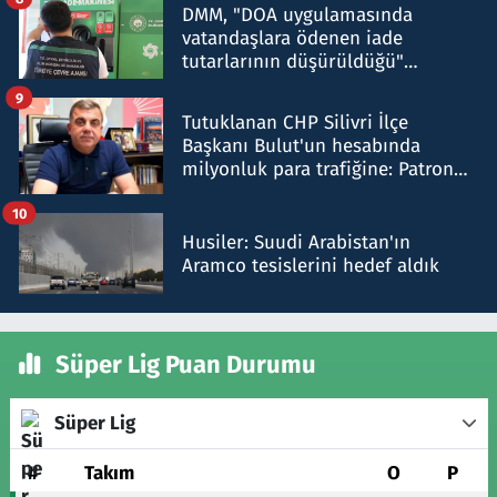
DMM, "DOA uygulamasında
vatandaşlara ödenen iade
tutarlarının düşürüldüğü"
iddiasını yalanladı
9
Tutuklanan CHP Silivri İlçe
Başkanı Bulut'un hesabında
milyonluk para trafiğine: Patron
talimat verdi, ben gönderdim
10
Husiler: Suudi Arabistan'ın
Aramco tesislerini hedef aldık
Süper Lig Puan Durumu
Süper Lig
#
Takım
O
P