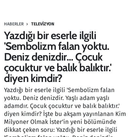
Gündem
HABERLER
TELEVIZYON
Haber
Yazdığı bir eserle ilgili
Kültür Sanat
'Sembolizm falan yoktu.
Deniz denizdir... Çocuk
Kurumsal Haberler
çocuktur ve balık balıktır.'
Lezzet Durağı
diyen kimdir?
Memur ve Kamu
Yazdığı bir eserle ilgili 'Sembolizm falan
yoktu. Deniz denizdir. Yaşlı adam yaşlı
Otomobil
adamdır. Çocuk çocuktur ve balık balıktır.'
diyen kimdir? İşte bu akşam yayınlanan Kim
Oyun
Milyoner Olmak İster'in yeni bölümünde
dikkat çeken soru: Yazdığı bir eserle ilgili
Ramazan