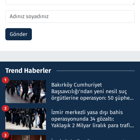
Gönder
Trend Haberler
1
Bakırköy Cumhuriyet
Başsavcılığı'ndan yeni nesil suç
örgütlerine operasyon: 50 şüpheli
hakkında gözaltı kararı
2
İzmir merkezli yasa dışı bahis
operasyonunda 34 gözaltı:
Yaklaşık 2 Milyar liralık para trafiği
tespit edildi
3