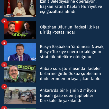
İzmit Belediyesi'ne operasyon!
Başkan Fatma Kaplan Hürriyet ve
eşi gözaltına alındı
4
Oğuzhan Uğur’un ifadesi ilk kez
Diriliş Postası'nda!
5
Rusya Başbakan Yardımcısı Novak,
Rusya-Türkiye enerji ortaklığının
stratejik nitelikte olduğunu
belirtti
6
Ahbap soruşturmasında ifadeler
birbirine girdi: Dokuz şüphelinin
ifadelerinden ortaya çıkan tablo
şok etti
7
Ankara'da bir kişinin 2 milyon
lirasını gasp eden şüpheliler
Kırıkkale'de yakalandı
8