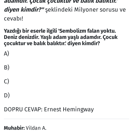
adamdır. Çocuk çocuktur ve balık balıktır.'
diyen kimdir?"
şeklindeki Milyoner sorusu ve
cevabı!
Yazdığı bir eserle ilgili 'Sembolizm falan yoktu.
Deniz denizdir. Yaşlı adam yaşlı adamdır. Çocuk
çocuktur ve balık balıktır.' diyen kimdir?
A)
B)
C)
D)
DOPRU CEVAP: Ernest Hemingway
Muhabir:
Vildan A.