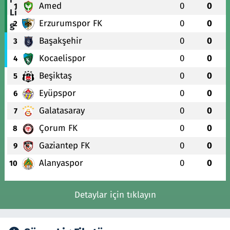
Amed
0
0
1
Erzurumspor FK
0
0
2
Başakşehir
0
0
3
Kocaelispor
0
0
4
Beşiktaş
0
0
5
Eyüpspor
0
0
6
Galatasaray
0
0
7
Çorum FK
0
0
8
Gaziantep FK
0
0
9
Alanyaspor
0
0
10
Detaylar için tıklayın