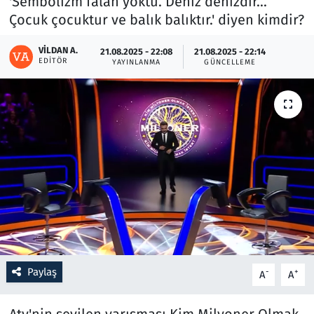
'Sembolizm falan yoktu. Deniz denizdir...
Çocuk çocuktur ve balık balıktır.' diyen kimdir?
Resmi İlanlar
VILDAN A.
21.08.2025 - 22:08
21.08.2025 - 22:14
EDITÖR
YAYINLANMA
GÜNCELLEME
Rüya Tabirleri
Sağlık
Savunma Sanayi
Seçim 2023
Spor
Teknoloji ve Bilim
Paylaş
-
+
A
A
Televizyon
Atv'nin sevilen yarışması Kim Milyoner Olmak