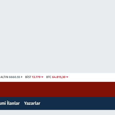
ALTIN
6660.55
BİST
13.779
BTC
64.815,30
mi İlanlar
Yazarlar