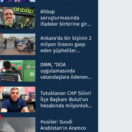
ortaklığının stratejik
nitelikte olduğunu
Ahbap
belirtti
soruşturmasında
ifadeler birbirine girdi:
Dokuz şüphelinin
ifadelerinden ortaya
Ankara'da bir kişinin 2
çıkan tablo şok etti
milyon lirasını gasp
eden şüpheliler
Kırıkkale'de yakalandı
DMM, "DOA
uygulamasında
vatandaşlara ödenen
iade tutarlarının
düşürüldüğü" iddiasını
Tutuklanan CHP Silivri
yalanladı
İlçe Başkanı Bulut'un
hesabında milyonluk
para trafiğine: Patron
talimat verdi, ben
Husiler: Suudi
gönderdim
Arabistan'ın Aramco