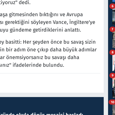
tiyoruz" dedi.
6
vaşa gitmesinden bıktığını ve Avrupa
sı gerektiğini söyleyen Vance, İngiltere'ye
nuyu gündeme getirdiklerini anlattı.
7
ey basitti: Her şeyden önce bu savaş sizin
izin bir adım öne çıkıp daha büyük adımlar
8
dar önemsiyorsanız bu savaşı daha
ınız" ifadelerinde bulundu.
9
10