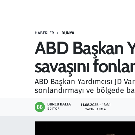
Resmi İlanlar
Rüya Tabirleri
HABERLER
DÜNYA
ABD Başkan Ya
Sağlık
savaşını fonla
Savunma Sanayi
Seçim 2023
ABD Başkan Yardımcısı JD Va
sonlandırmayı ve bölgede barı
Spor
BURCU BALTA
11.08.2025 - 13:31
Teknoloji ve Bilim
EDITÖR
YAYINLANMA
Televizyon