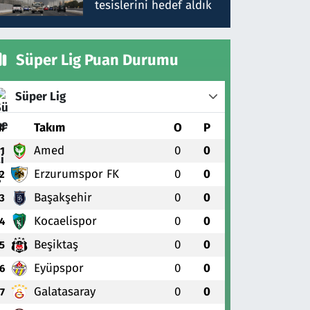
tesislerini hedef aldık
Süper Lig Puan Durumu
Süper Lig
#
Takım
O
P
Amed
0
0
1
Erzurumspor FK
0
0
2
Başakşehir
0
0
3
Kocaelispor
0
0
4
Beşiktaş
0
0
5
Eyüpspor
0
0
6
Galatasaray
0
0
7