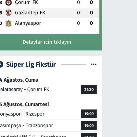
Çorum FK
0
0
8
Gaziantep FK
0
0
9
Alanyaspor
0
0
0
Detaylar için tıklayın
Süper Lig Fikstür
4 Ağustos, Cuma
alatasaray - Çorum FK
21:30
5 Ağustos, Cumartesi
onyaspor - Rizespor
19:00
asımpaşa - Trabzonspor
19:00