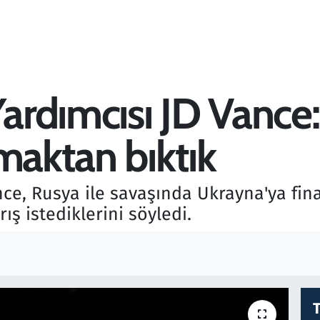
rdımcısı JD Vance:
maktan bıktık
nce, Rusya ile savaşında Ukrayna'ya fi
ş istediklerini söyledi.