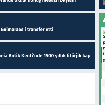
öründe okula dönüş mesaisi başladı
Guimaraes'i transfer etti
eia Antik Kenti'nde 1500 yıllık litürjik kap