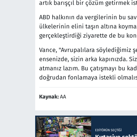
artık barışçıl bir çözüm getirmek is
ABD halkının da vergilerinin bu sa
ülkelerinin elini taşın altına koyma
gerçekleştirdiği ziyarette de bu ko
Vance, "Avrupalılara söylediğimiz ş
ensenizde, sizin arka kapınızda. S
atmanız lazım. Bu çatışmayı bu ka
doğrudan fonlamaya istekli olmalıs
Kaynak:
AA
EDITÖRÜN SEÇTIĞI