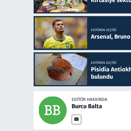
Kırtasiye sekt
EDITÖRÜN SEÇTIĞI
Arsenal, Bruno 
EDITÖRÜN SEÇTIĞI
Pisidia Antiokh
bulundu
EDITÖR HAKKINDA
Burcu Balta