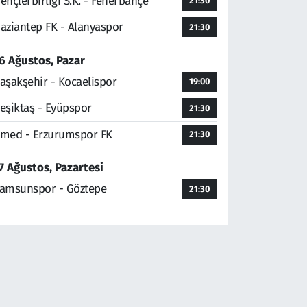
ençlerbirliği S.K. - Fenerbahçe
21:30
aziantep FK - Alanyaspor
21:30
6 Ağustos, Pazar
aşakşehir - Kocaelispor
19:00
eşiktaş - Eyüpspor
21:30
med - Erzurumspor FK
21:30
7 Ağustos, Pazartesi
amsunspor - Göztepe
21:30