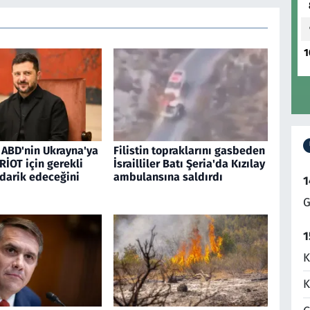
1
 ABD'nin Ukrayna'ya
Filistin topraklarını gasbeden
RİOT için gerekli
İsrailliler Batı Şeria'da Kızılay
edarik edeceğini
ambulansına saldırdı
1
G
1
K
K