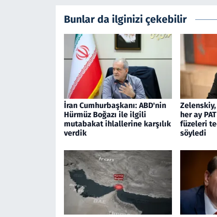
Bunlar da ilginizi çekebilir
İran Cumhurbaşkanı: ABD'nin
Zelenskiy,
Hürmüz Boğazı ile ilgili
her ay PAT
mutabakat ihlallerine karşılık
füzeleri t
verdik
söyledi