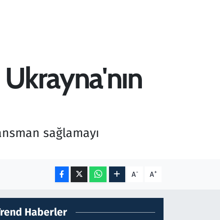
 Ukrayna'nın
nansman sağlamayı
-
+
A
A
Trend Haberler