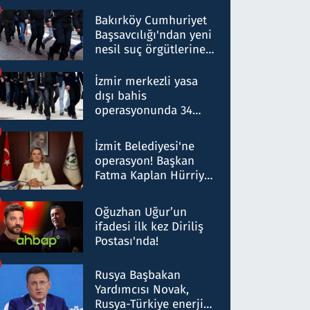
Bakırköy Cumhuriyet
Başsavcılığı'ndan yeni
nesil suç örgütlerine
operasyon: 50 şüpheli
hakkında gözaltı kararı
İzmir merkezli yasa
dışı bahis
operasyonunda 34
gözaltı: Yaklaşık 2
Milyar liralık para
İzmit Belediyesi'ne
trafiği tespit edildi
operasyon! Başkan
Fatma Kaplan Hürriyet
ve eşi gözaltına alındı
Oğuzhan Uğur’un
ifadesi ilk kez Diriliş
Postası'nda!
Rusya Başbakan
Yardımcısı Novak,
Rusya-Türkiye enerji