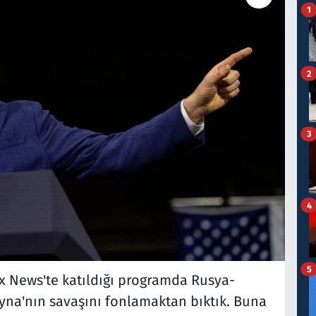
1
2
3
4
5
x News'te katıldığı programda Rusya-
yna'nın savaşını fonlamaktan bıktık. Buna