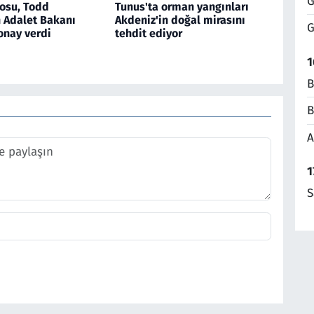
G
osu, Todd
Tunus'ta orman yangınları
n Adalet Bakanı
Akdeniz'in doğal mirasını
G
onay verdi
tehdit ediyor
1
B
B
A
1
S