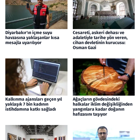
Diyarbakır'ın içme suyu
Cesareti, askeri dehası ve
havzasına yaklaşanlar kısa
adaletiyle tarihe yön veren,
mesajla uyarılıyor
cihan devletinin kurucusu:
Osman Gazi
Kalkınma ajansları geçen yıl
Ağaçların gövdesindeki
yaklaşık 7 bin kadının
halkalar iklim değişikliğinden
istihdamına katkı sağladı
yangınlara kadar doğanın
hafızasını taşıyor