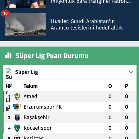
milyonluk para trafiğine: Patron
talimat verdi, ben gönderdim
10
Husiler: Suudi Arabistan'ın
Aramco tesislerini hedef aldık
Süper Lig Puan Durumu
Süper Lig
#
Takım
O
P
Amed
0
0
1
Erzurumspor FK
0
0
2
Başakşehir
0
0
3
Kocaelispor
0
0
4
Beşiktaş
0
0
5