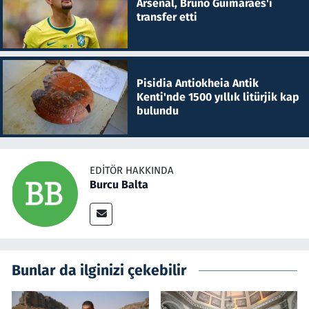
Arsenal, Bruno Guimaraes'i
transfer etti
Pisidia Antiokheia Antik
Kenti'nde 1500 yıllık litürjik kap
bulundu
EDITÖR HAKKINDA
Burcu Balta
Bunlar da ilginizi çekebilir