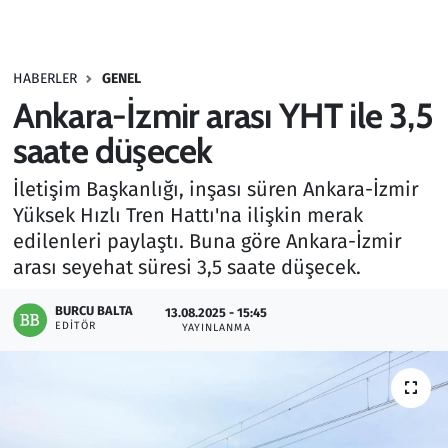
Gündem
HABERLER
GENEL
Haber
Ankara-İzmir arası YHT ile 3,5
Kültür Sanat
saate düşecek
İletişim Başkanlığı, inşası süren Ankara-İzmir
Kurumsal Haberler
Yüksek Hızlı Tren Hattı'na ilişkin merak
edilenleri paylaştı. Buna göre Ankara-İzmir
Lezzet Durağı
arası seyehat süresi 3,5 saate düşecek.
Memur ve Kamu
BURCU BALTA
13.08.2025 - 15:45
EDITÖR
YAYINLANMA
Otomobil
Oyun
Ramazan