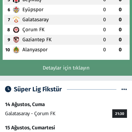
Eyüpspor
0
0
6
Galatasaray
0
0
7
Çorum FK
0
0
8
Gaziantep FK
0
0
9
Alanyaspor
0
0
10
Detaylar için tıklayın
Süper Lig Fikstür
14 Ağustos, Cuma
Galatasaray - Çorum FK
21:30
15 Ağustos, Cumartesi