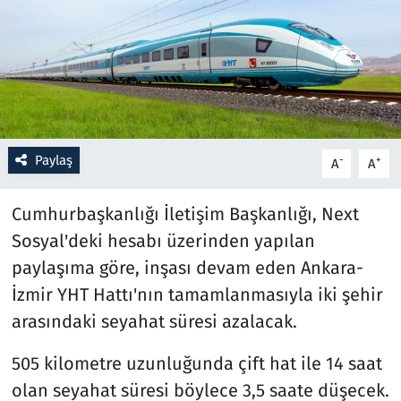
Resmi İlanlar
Rüya Tabirleri
Sağlık
Paylaş
-
+
A
A
Savunma Sanayi
Cumhurbaşkanlığı İletişim Başkanlığı, Next
Seçim 2023
Sosyal'deki hesabı üzerinden yapılan
paylaşıma göre, inşası devam eden Ankara-
Spor
İzmir YHT Hattı'nın tamamlanmasıyla iki şehir
Teknoloji ve Bilim
arasındaki seyahat süresi azalacak.
Televizyon
505 kilometre uzunluğunda çift hat ile 14 saat
olan seyahat süresi böylece 3,5 saate düşecek.