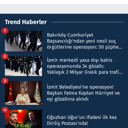
Trend Haberler
1
Bakırköy Cumhuriyet
Başsavcılığı'ndan yeni nesil suç
örgütlerine operasyon: 50 şüpheli
hakkında gözaltı kararı
2
İzmir merkezli yasa dışı bahis
operasyonunda 34 gözaltı:
Yaklaşık 2 Milyar liralık para trafiği
tespit edildi
3
İzmit Belediyesi'ne operasyon!
Başkan Fatma Kaplan Hürriyet ve
eşi gözaltına alındı
4
Oğuzhan Uğur’un ifadesi ilk kez
Diriliş Postası'nda!