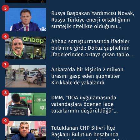
5
Rusya Başbakan Yardımcısı Novak,
Rusya-Türkiye enerji ortaklığının
stratejik nitelikte olduğunu
belirtti
6
Ahbap soruşturmasında ifadeler
birbirine girdi: Dokuz şüphelinin
ifadelerinden ortaya çıkan tablo
şok etti
7
Ankara'da bir kişinin 2 milyon
lirasını gasp eden şüpheliler
Kırıkkale'de yakalandı
8
DMM, "DOA uygulamasında
vatandaşlara ödenen iade
tutarlarının düşürüldüğü"
iddiasını yalanladı
9
Tutuklanan CHP Silivri İlçe
Başkanı Bulut'un hesabında