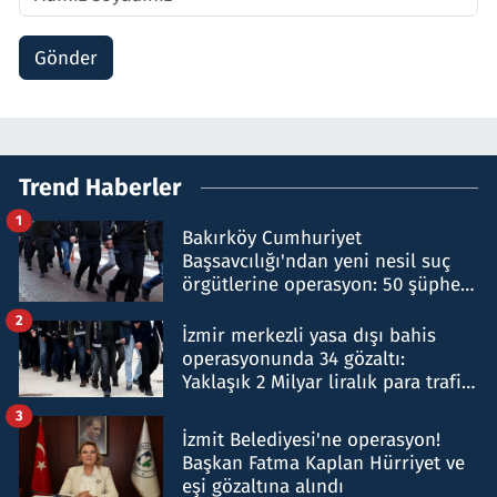
Gönder
Trend Haberler
1
Bakırköy Cumhuriyet
Başsavcılığı'ndan yeni nesil suç
örgütlerine operasyon: 50 şüpheli
hakkında gözaltı kararı
2
İzmir merkezli yasa dışı bahis
operasyonunda 34 gözaltı:
Yaklaşık 2 Milyar liralık para trafiği
tespit edildi
3
İzmit Belediyesi'ne operasyon!
Başkan Fatma Kaplan Hürriyet ve
eşi gözaltına alındı