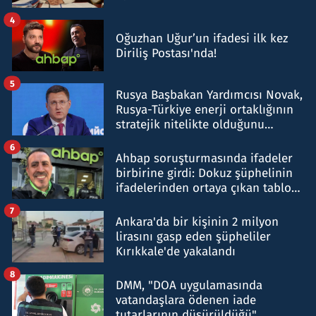
4
Oğuzhan Uğur’un ifadesi ilk kez
Diriliş Postası'nda!
5
Rusya Başbakan Yardımcısı Novak,
Rusya-Türkiye enerji ortaklığının
stratejik nitelikte olduğunu
belirtti
6
Ahbap soruşturmasında ifadeler
birbirine girdi: Dokuz şüphelinin
ifadelerinden ortaya çıkan tablo
şok etti
7
Ankara'da bir kişinin 2 milyon
lirasını gasp eden şüpheliler
Kırıkkale'de yakalandı
8
DMM, "DOA uygulamasında
vatandaşlara ödenen iade
tutarlarının düşürüldüğü"