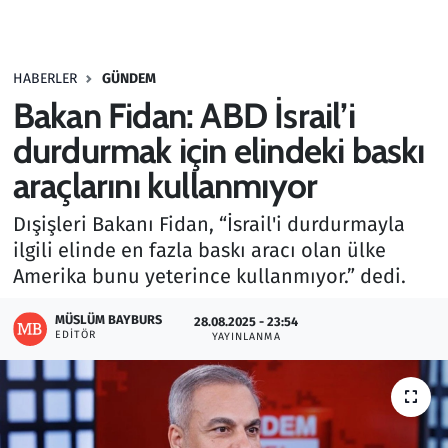
Gündem
HABERLER
GÜNDEM
Haber
Bakan Fidan: ABD İsrail’i
Kültür Sanat
durdurmak için elindeki baskı
araçlarını kullanmıyor
Kurumsal Haberler
Dışişleri Bakanı Fidan, “İsrail'i durdurmayla
Lezzet Durağı
ilgili elinde en fazla baskı aracı olan ülke
Amerika bunu yeterince kullanmıyor.” dedi.
Memur ve Kamu
MÜSLÜM BAYBURS
28.08.2025 - 23:54
EDITÖR
YAYINLANMA
Otomobil
Oyun
Ramazan