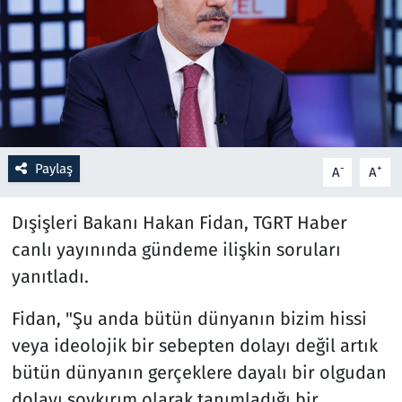
Resmi İlanlar
Rüya Tabirleri
Sağlık
Paylaş
-
+
A
A
Savunma Sanayi
Dışişleri Bakanı Hakan Fidan, TGRT Haber
Seçim 2023
canlı yayınında gündeme ilişkin soruları
Spor
yanıtladı.
Teknoloji ve Bilim
Fidan, "Şu anda bütün dünyanın bizim hissi
veya ideolojik bir sebepten dolayı değil artık
Televizyon
bütün dünyanın gerçeklere dayalı bir olgudan
dolayı soykırım olarak tanımladığı bir