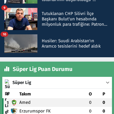
iddiasını yalanladı
9
Tutuklanan CHP Silivri İlçe
Başkanı Bulut'un hesabında
milyonluk para trafiğine: Patron
talimat verdi, ben gönderdim
10
Husiler: Suudi Arabistan'ın
Aramco tesislerini hedef aldık
Süper Lig Puan Durumu
Süper Lig
#
Takım
O
P
Amed
0
0
1
Erzurumspor FK
0
0
2