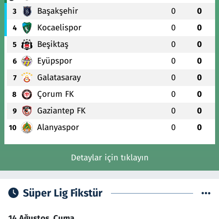
Başakşehir
0
0
3
Kocaelispor
0
0
4
Beşiktaş
0
0
5
Eyüpspor
0
0
6
Galatasaray
0
0
7
Çorum FK
0
0
8
Gaziantep FK
0
0
9
Alanyaspor
0
0
10
Detaylar için tıklayın
Süper Lig Fikstür
14 Ağustos, Cuma