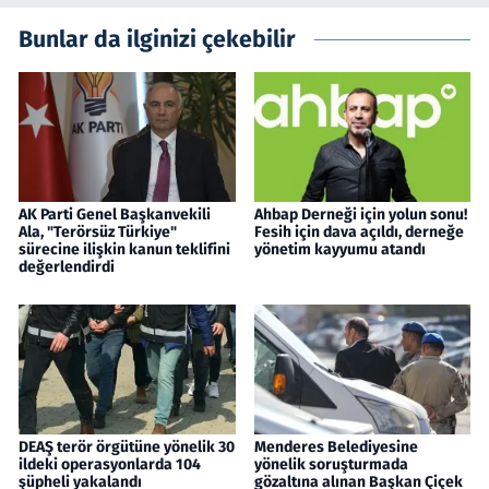
Bunlar da ilginizi çekebilir
AK Parti Genel Başkanvekili
Ahbap Derneği için yolun sonu!
Ala, "Terörsüz Türkiye"
Fesih için dava açıldı, derneğe
sürecine ilişkin kanun teklifini
yönetim kayyumu atandı
değerlendirdi
DEAŞ terör örgütüne yönelik 30
Menderes Belediyesine
ildeki operasyonlarda 104
yönelik soruşturmada
şüpheli yakalandı
gözaltına alınan Başkan Çiçek