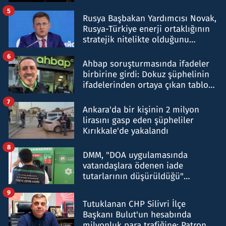
5
Rusya Başbakan Yardımcısı Novak,
Rusya-Türkiye enerji ortaklığının
stratejik nitelikte olduğunu
belirtti
6
Ahbap soruşturmasında ifadeler
birbirine girdi: Dokuz şüphelinin
ifadelerinden ortaya çıkan tablo
şok etti
7
Ankara'da bir kişinin 2 milyon
lirasını gasp eden şüpheliler
Kırıkkale'de yakalandı
8
DMM, "DOA uygulamasında
vatandaşlara ödenen iade
tutarlarının düşürüldüğü"
iddiasını yalanladı
9
Tutuklanan CHP Silivri İlçe
Başkanı Bulut'un hesabında
milyonluk para trafiğine: Patron