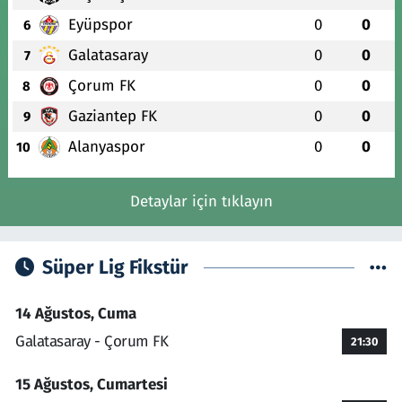
Eyüpspor
0
0
6
Galatasaray
0
0
7
Çorum FK
0
0
8
Gaziantep FK
0
0
9
Alanyaspor
0
0
10
Detaylar için tıklayın
Süper Lig Fikstür
14 Ağustos, Cuma
Galatasaray - Çorum FK
21:30
15 Ağustos, Cumartesi