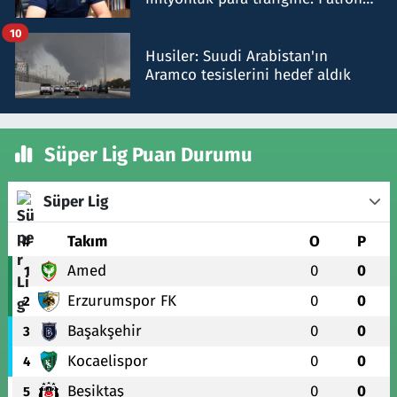
talimat verdi, ben gönderdim
10
Husiler: Suudi Arabistan'ın
Aramco tesislerini hedef aldık
Süper Lig Puan Durumu
Süper Lig
#
Takım
O
P
Amed
0
0
1
Erzurumspor FK
0
0
2
Başakşehir
0
0
3
Kocaelispor
0
0
4
Beşiktaş
0
0
5