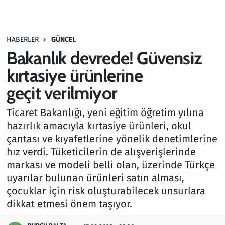
Gündem
HABERLER
GÜNCEL
Haber
Bakanlık devrede! Güvensiz
Kültür Sanat
kırtasiye ürünlerine
geçit verilmiyor
Kurumsal Haberler
Ticaret Bakanlığı, yeni eğitim öğretim yılına
Lezzet Durağı
hazırlık amacıyla kırtasiye ürünleri, okul
çantası ve kıyafetlerine yönelik denetimlerine
Memur ve Kamu
hız verdi. Tüketicilerin de alışverişlerinde
markası ve modeli belli olan, üzerinde Türkçe
Otomobil
uyarılar bulunan ürünleri satın alması,
çocuklar için risk oluşturabilecek unsurlara
Oyun
dikkat etmesi önem taşıyor.
Ramazan