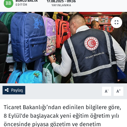
BURCU BALTA
17.08.2025 - 09:36
EDITÖR
YAYINLANMA
Resmi İlanlar
Rüya Tabirleri
Sağlık
Savunma Sanayi
Seçim 2023
Spor
Paylaş
-
+
A
A
Teknoloji ve Bilim
Ticaret Bakanlığı’ndan edinilen bilgilere göre,
Televizyon
8 Eylül'de başlayacak yeni eğitim öğretim yılı
öncesinde piyasa gözetim ve denetim