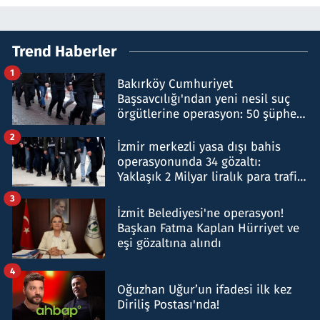
Trend Haberler
1
Bakırköy Cumhuriyet
Başsavcılığı'ndan yeni nesil suç
örgütlerine operasyon: 50 şüpheli
hakkında gözaltı kararı
2
İzmir merkezli yasa dışı bahis
operasyonunda 34 gözaltı:
Yaklaşık 2 Milyar liralık para trafiği
tespit edildi
3
İzmit Belediyesi'ne operasyon!
Başkan Fatma Kaplan Hürriyet ve
eşi gözaltına alındı
4
Oğuzhan Uğur’un ifadesi ilk kez
Diriliş Postası'nda!