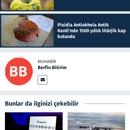
Pisidia Antiokheia Antik
Kenti'nde 1500 yıllık litürjik kap
bulundu
MUHABIR
Berfin Bitirim
Bunlar da ilginizi çekebilir