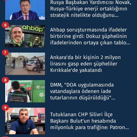
Rusya Başbakan Yardımcısı Novak,
Rusya-Türkiye enerji ortaklığının
stratejik nitelikte olduğunu
belirtti
6
Ahbap soruşturmasında ifadeler
birbirine girdi: Dokuz şüphelinin
ifadelerinden ortaya çıkan tablo
şok etti
7
Ankara'da bir kişinin 2 milyon
lirasını gasp eden şüpheliler
Kırıkkale'de yakalandı
8
DMM, "DOA uygulamasında
vatandaşlara ödenen iade
tutarlarının düşürüldüğü"
iddiasını yalanladı
9
Tutuklanan CHP Silivri İlçe
Başkanı Bulut'un hesabında
milyonluk para trafiğine: Patron
talimat verdi, ben gönderdim