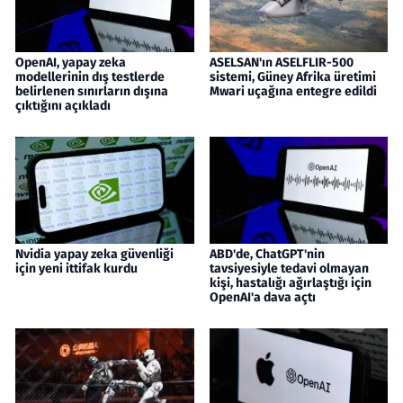
OpenAI, yapay zeka
ASELSAN'ın ASELFLIR-500
modellerinin dış testlerde
sistemi, Güney Afrika üretimi
belirlenen sınırların dışına
Mwari uçağına entegre edildi
çıktığını açıkladı
Nvidia yapay zeka güvenliği
ABD'de, ChatGPT'nin
için yeni ittifak kurdu
tavsiyesiyle tedavi olmayan
kişi, hastalığı ağırlaştığı için
OpenAI'a dava açtı