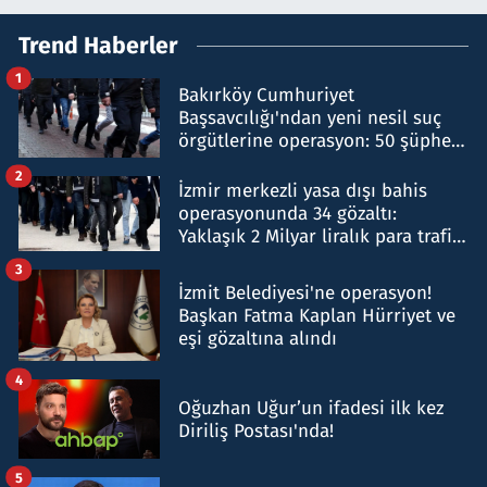
Trend Haberler
1
Bakırköy Cumhuriyet
Başsavcılığı'ndan yeni nesil suç
örgütlerine operasyon: 50 şüpheli
hakkında gözaltı kararı
2
İzmir merkezli yasa dışı bahis
operasyonunda 34 gözaltı:
Yaklaşık 2 Milyar liralık para trafiği
tespit edildi
3
İzmit Belediyesi'ne operasyon!
Başkan Fatma Kaplan Hürriyet ve
eşi gözaltına alındı
4
Oğuzhan Uğur’un ifadesi ilk kez
Diriliş Postası'nda!
5