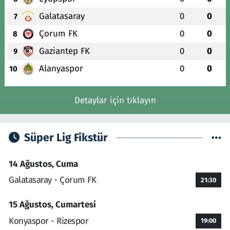
Galatasaray
0
0
7
Çorum FK
0
0
8
Gaziantep FK
0
0
9
Alanyaspor
0
0
10
Detaylar için tıklayın
Süper Lig Fikstür
14 Ağustos, Cuma
Galatasaray - Çorum FK
21:30
15 Ağustos, Cumartesi
Konyaspor - Rizespor
19:00