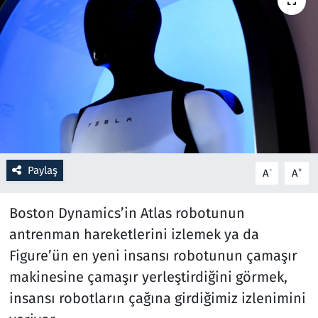
Resmi İlanlar
Rüya Tabirleri
Sağlık
Savunma Sanayi
Paylaş
-
+
A
A
Seçim 2023
Boston Dynamics’in Atlas robotunun
Spor
antrenman hareketlerini izlemek ya da
Teknoloji ve Bilim
Figure’ün en yeni insansı robotunun çamaşır
makinesine çamaşır yerleştirdiğini görmek,
Televizyon
insansı robotların çağına girdiğimiz izlenimini