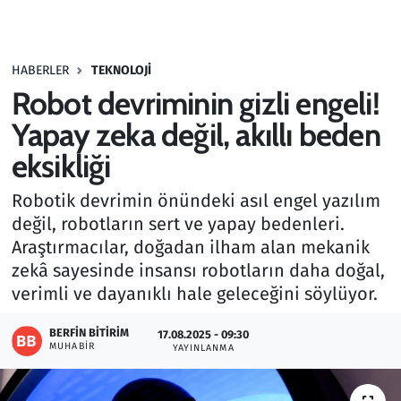
Gündem
HABERLER
TEKNOLOJI
Haber
Robot devriminin gizli engeli!
Kültür Sanat
Yapay zeka değil, akıllı beden
eksikliği
Kurumsal Haberler
Robotik devrimin önündeki asıl engel yazılım
Lezzet Durağı
değil, robotların sert ve yapay bedenleri.
Araştırmacılar, doğadan ilham alan mekanik
Memur ve Kamu
zekâ sayesinde insansı robotların daha doğal,
verimli ve dayanıklı hale geleceğini söylüyor.
Otomobil
BERFIN BITIRIM
17.08.2025 - 09:30
MUHABIR
Oyun
YAYINLANMA
Ramazan