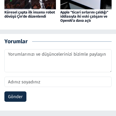
Küresel çapta ilk insansı robot
Apple "ticari sırlarını çaldığı"
dövüşü Çin'de düzenlendi
iddiasıyla iki eski çalışanı ve
OpenAI'a dava açtı
Yorumlar
Gönder