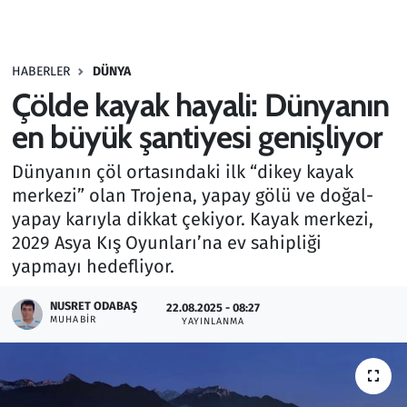
Gündem
HABERLER
DÜNYA
Haber
Çölde kayak hayali: Dünyanın
Kültür Sanat
en büyük şantiyesi genişliyor
Dünyanın çöl ortasındaki ilk “dikey kayak
Kurumsal Haberler
merkezi” olan Trojena, yapay gölü ve doğal-
yapay karıyla dikkat çekiyor. Kayak merkezi,
Lezzet Durağı
2029 Asya Kış Oyunları’na ev sahipliği
Memur ve Kamu
yapmayı hedefliyor.
NUSRET ODABAŞ
Otomobil
22.08.2025 - 08:27
MUHABIR
YAYINLANMA
Oyun
Ramazan