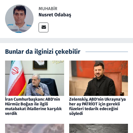
MUHABIR
Nusret Odabaş
Bunlar da ilginizi çekebilir
İran Cumhurbaşkanı: ABD'nin
Zelenskiy, ABD'nin Ukrayna'ya
Hürmüz Boğazı ile ilgili
her ay PATRİOT için gerekli
mutabakat ihlallerine karşılık
füzeleri tedarik edeceğini
verdik
söyledi