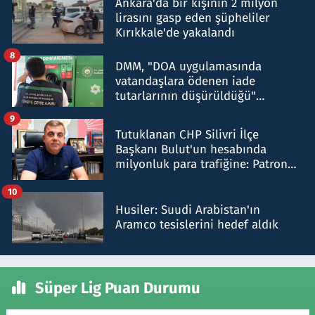
Ankara'da bir kişinin 2 milyon
lirasını gasp eden şüpheliler
Kırıkkale'de yakalandı
8
DMM, "DOA uygulamasında
vatandaşlara ödenen iade
tutarlarının düşürüldüğü"
iddiasını yalanladı
9
Tutuklanan CHP Silivri İlçe
Başkanı Bulut'un hesabında
milyonluk para trafiğine: Patron
talimat verdi, ben gönderdim
10
Husiler: Suudi Arabistan'ın
Aramco tesislerini hedef aldık
Süper Lig Puan Durumu