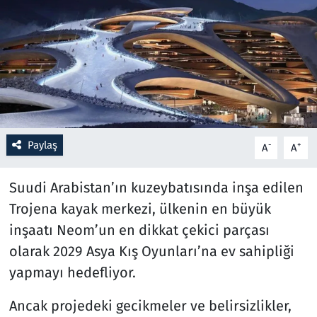
Resmi İlanlar
Rüya Tabirleri
Sağlık
Savunma Sanayi
Paylaş
-
+
A
A
Seçim 2023
Suudi Arabistan’ın kuzeybatısında inşa edilen
Trojena kayak merkezi, ülkenin en büyük
Spor
inşaatı Neom’un en dikkat çekici parçası
Teknoloji ve Bilim
olarak 2029 Asya Kış Oyunları’na ev sahipliği
yapmayı hedefliyor.
Televizyon
Ancak projedeki gecikmeler ve belirsizlikler,