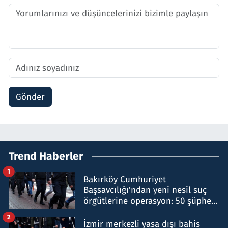
Gönder
Trend Haberler
1
Bakırköy Cumhuriyet
Başsavcılığı'ndan yeni nesil suç
örgütlerine operasyon: 50 şüpheli
hakkında gözaltı kararı
2
İzmir merkezli yasa dışı bahis