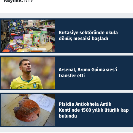
Kaynak:
NTV
Kırtasiye sektöründe okula
dönüş mesaisi başladı
Arsenal, Bruno Guimaraes'i
transfer etti
Pisidia Antiokheia Antik
Kenti'nde 1500 yıllık litürjik kap
bulundu