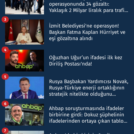
operasyonunda 34 gözaltı:
Yaklaşık 2 Milyar liralık para trafiği
tespit edildi
3
İzmit Belediyesi'ne operasyon!
Başkan Fatma Kaplan Hürriyet ve
eşi gözaltına alındı
4
Oğuzhan Uğur’un ifadesi ilk kez
Diriliş Postası'nda!
5
Rusya Başbakan Yardımcısı Novak,
Rusya-Türkiye enerji ortaklığının
stratejik nitelikte olduğunu
belirtti
6
Ahbap soruşturmasında ifadeler
birbirine girdi: Dokuz şüphelinin
ifadelerinden ortaya çıkan tablo
şok etti
7