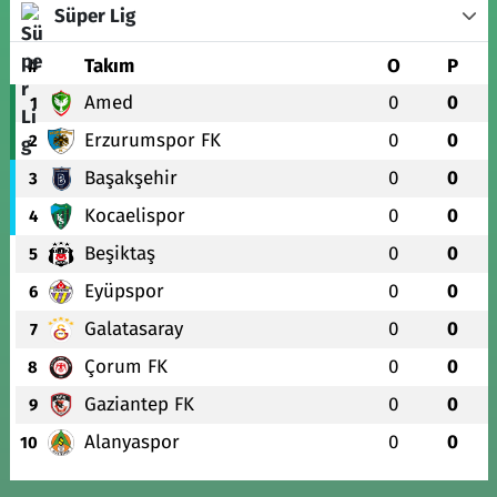
Süper Lig
#
Takım
O
P
Amed
0
0
1
Erzurumspor FK
0
0
2
Başakşehir
0
0
3
Kocaelispor
0
0
4
Beşiktaş
0
0
5
Eyüpspor
0
0
6
Galatasaray
0
0
7
Çorum FK
0
0
8
Gaziantep FK
0
0
9
Alanyaspor
0
0
10