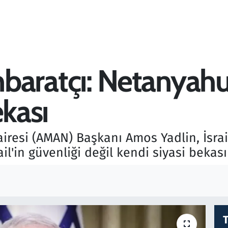
stihbaratçı: Netanya
ekası
 Dairesi (AMAN) Başkanı Amos Yadlin, İsr
l'in güvenliği değil kendi siyasi bekas