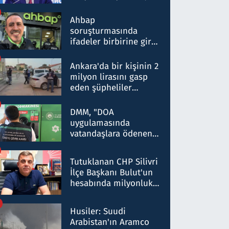
ortaklığının stratejik
nitelikte olduğunu
Ahbap
belirtti
soruşturmasında
ifadeler birbirine girdi:
Dokuz şüphelinin
ifadelerinden ortaya
Ankara'da bir kişinin 2
çıkan tablo şok etti
milyon lirasını gasp
eden şüpheliler
Kırıkkale'de yakalandı
DMM, "DOA
uygulamasında
vatandaşlara ödenen
iade tutarlarının
düşürüldüğü" iddiasını
Tutuklanan CHP Silivri
yalanladı
İlçe Başkanı Bulut'un
hesabında milyonluk
para trafiğine: Patron
talimat verdi, ben
Husiler: Suudi
gönderdim
Arabistan'ın Aramco