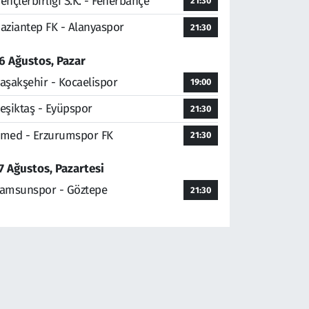
ençlerbirliği S.K. - Fenerbahçe
21:30
aziantep FK - Alanyaspor
21:30
6 Ağustos, Pazar
aşakşehir - Kocaelispor
19:00
eşiktaş - Eyüpspor
21:30
med - Erzurumspor FK
21:30
7 Ağustos, Pazartesi
amsunspor - Göztepe
21:30