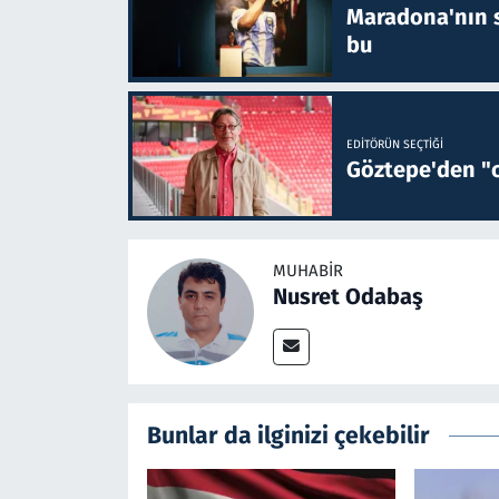
Maradona'nın s
bu
EDITÖRÜN SEÇTIĞI
Göztepe'den "o
MUHABIR
Nusret Odabaş
Bunlar da ilginizi çekebilir