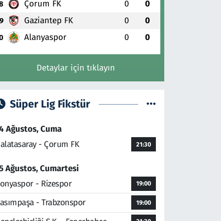
Çorum FK
0
0
8
Gaziantep FK
0
0
9
Alanyaspor
0
0
0
Detaylar için tıklayın
Süper Lig Fikstür
4 Ağustos, Cuma
alatasaray - Çorum FK
21:30
5 Ağustos, Cumartesi
onyaspor - Rizespor
19:00
asımpaşa - Trabzonspor
19:00