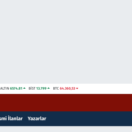
ALTIN
6574.81
BİST
13.799
BTC
64.360,53
mi İlanlar
Yazarlar