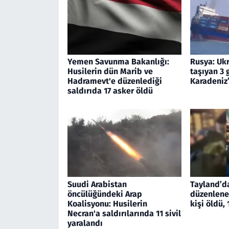
Yemen Savunma Bakanlığı:
Rusya: Ukr
Husilerin dün Marib ve
taşıyan 3 
Hadramevt'e düzenlediği
Karadeniz
saldırıda 17 asker öldü
Suudi Arabistan
Tayland’d
öncülüğündeki Arap
düzenlenen
Koalisyonu: Husilerin
kişi öldü, 
Necran'a saldırılarında 11 sivil
yaralandı