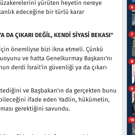
zakerelerini yürüten heyetin nereye
6
anlık edeceğine bir türlü karar
A DA ÇIKARI DEĞİL, KENDİ SİYASİ BEKASI"
7
için önemliyse bizi ikna etmeli. Çünkü
kamuoyunu ve hatta Genelkurmay Başkanı'nı
8
un derdi İsrail'in güvenliği ya da çıkarı
9
tediğini ve Başbakan'ın da gerçekten bunu
bileceğini ifade eden Yadlin, hükümetin,
ması gerektiğini savundu.
10