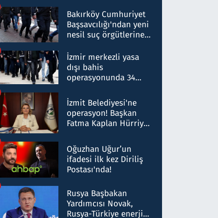
Bakırköy Cumhuriyet
Başsavcılığı'ndan yeni
nesil suç örgütlerine
operasyon: 50 şüpheli
hakkında gözaltı kararı
İzmir merkezli yasa
dışı bahis
operasyonunda 34
gözaltı: Yaklaşık 2
Milyar liralık para
İzmit Belediyesi'ne
trafiği tespit edildi
operasyon! Başkan
Fatma Kaplan Hürriyet
ve eşi gözaltına alındı
Oğuzhan Uğur’un
ifadesi ilk kez Diriliş
Postası'nda!
Rusya Başbakan
Yardımcısı Novak,
Rusya-Türkiye enerji