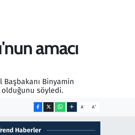
hu'nun amacı
ail Başbakanı Binyamin
ı olduğunu söyledi.
-
+
A
A
Trend Haberler