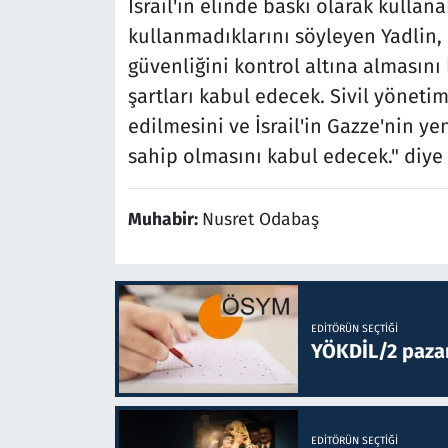
İsrail'in elinde baskı olarak kulla
kullanmadıklarını söyleyen Yadlin, 
güvenliğini kontrol altına alması
şartları kabul edecek. Sivil yöneti
edilmesini ve İsrail'in Gazze'nin y
sahip olmasını kabul edecek." diye
Muhabir:
Nusret Odabaş
EDITÖRÜN SEÇTIĞI
YÖKDİL/2 paza
EDITÖRÜN SEÇTIĞI