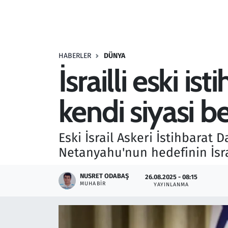
Resmi İlanlar
Rüya Tabirleri
HABERLER
DÜNYA
İsrailli eski i
Sağlık
kendi siyasi b
Savunma Sanayi
Seçim 2023
Eski İsrail Askeri İstihbarat
Netanyahu'nun hedefinin İsrai
Spor
NUSRET ODABAŞ
26.08.2025 - 08:15
Teknoloji ve Bilim
MUHABIR
YAYINLANMA
Televizyon