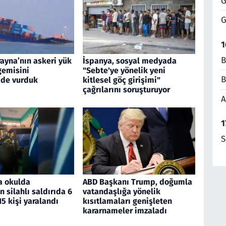
G
G
1
B
ayna’nın askeri yük
İspanya, sosyal medyada
gemisini
"Sebte'ye yönelik yeni
B
’de vurduk
kitlesel göç girişimi"
çağrılarını soruşturuyor
A
1
S
a okulda
ABD Başkanı Trump, doğumla
 silahlı saldırıda 6
vatandaşlığa yönelik
15 kişi yaralandı
kısıtlamaları genişleten
kararnameler imzaladı