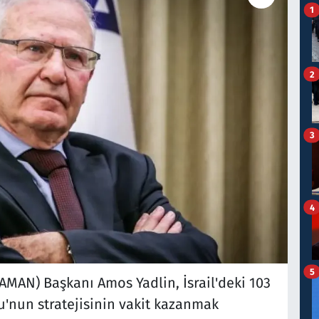
1
2
3
4
5
 (AMAN) Başkanı Amos Yadlin, İsrail'deki 103
'nun stratejisinin vakit kazanmak