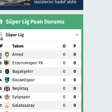
tesislerini hedef aldık
Süper Lig Puan Durumu
Süper Lig
#
Takım
O
P
Amed
0
0
1
Erzurumspor FK
0
0
2
Başakşehir
0
0
3
Kocaelispor
0
0
4
Beşiktaş
0
0
5
Eyüpspor
0
0
6
Galatasaray
0
0
7