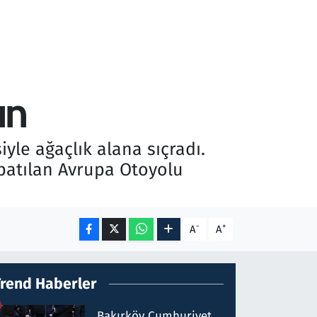
ın
iyle ağaçlık alana sıçradı.
apatılan Avrupa Otoyolu
-
+
A
A
Trend Haberler
Bakırköy Cumhuriyet