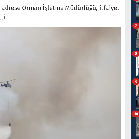
 adrese Orman İşletme Müdürlüğü, itfaiye,
ti.
7
8
9
10