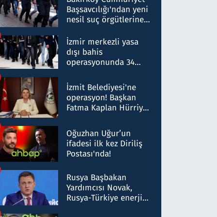
Başsavcılığı'ndan yeni
nesil suç örgütlerine
operasyon: 50 şüpheli
hakkında gözaltı kararı
İzmir merkezli yasa
dışı bahis
operasyonunda 34
gözaltı: Yaklaşık 2
Milyar liralık para
İzmit Belediyesi'ne
trafiği tespit edildi
operasyon! Başkan
Fatma Kaplan Hürriyet
ve eşi gözaltına alındı
Oğuzhan Uğur’un
ifadesi ilk kez Diriliş
Postası'nda!
Rusya Başbakan
Yardımcısı Novak,
Rusya-Türkiye enerji
ortaklığının stratejik