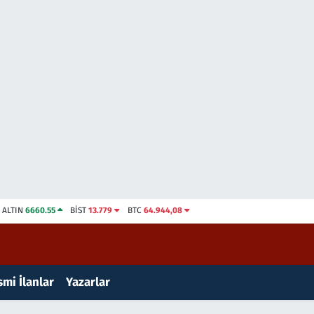
ALTIN
6660.55
BİST
13.779
BTC
64.944,08
mi İlanlar
Yazarlar