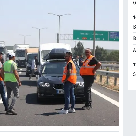
G
1
B
B
A
1
S