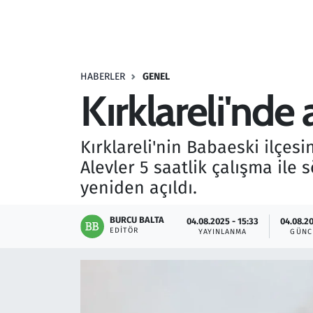
Resmi İlanlar
Rüya Tabirleri
HABERLER
GENEL
Kırklareli'nde
Sağlık
Savunma Sanayi
Kırklareli'nin Babaeski ilçesi
Alevler 5 saatlik çalışma ile
Seçim 2023
yeniden açıldı.
Spor
BURCU BALTA
04.08.2025 - 15:33
04.08.20
EDITÖR
YAYINLANMA
GÜNC
Teknoloji ve Bilim
Televizyon