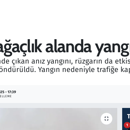
 ağaçlık alanda yang
nde çıkan anız yangını, rüzgarın da etkis
 söndürüldü. Yangın nedeniyle trafiğe k
25 - 17:39
ELLEME
1