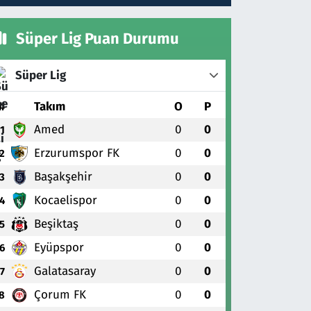
Süper Lig Puan Durumu
Süper Lig
#
Takım
O
P
Amed
0
0
1
Erzurumspor FK
0
0
2
Başakşehir
0
0
3
Kocaelispor
0
0
4
Beşiktaş
0
0
5
Eyüpspor
0
0
6
Galatasaray
0
0
7
Çorum FK
0
0
8