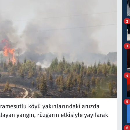
2
3
4
5
Karamesutlu köyü yakınlarındaki anızda
yan yangın, rüzgarın etkisiyle yayılarak
6