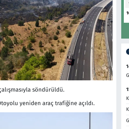
1
1
G
k çalışmasıyla söndürüldü.
1
K
oyolu yeniden araç trafiğine açıldı.
K
G