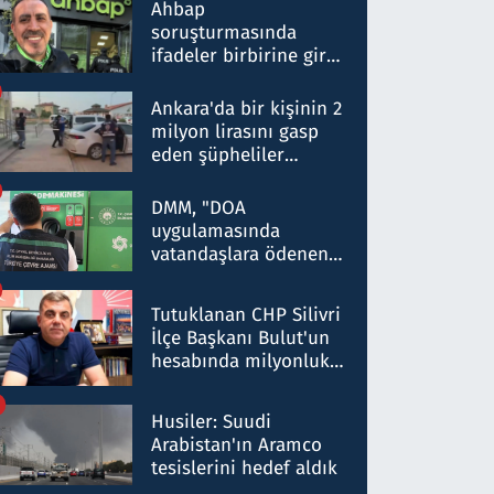
nitelikte olduğunu
Ahbap
belirtti
soruşturmasında
ifadeler birbirine girdi:
Dokuz şüphelinin
ifadelerinden ortaya
Ankara'da bir kişinin 2
çıkan tablo şok etti
milyon lirasını gasp
eden şüpheliler
Kırıkkale'de yakalandı
DMM, "DOA
uygulamasında
vatandaşlara ödenen
iade tutarlarının
düşürüldüğü" iddiasını
Tutuklanan CHP Silivri
yalanladı
İlçe Başkanı Bulut'un
hesabında milyonluk
para trafiğine: Patron
talimat verdi, ben
Husiler: Suudi
gönderdim
Arabistan'ın Aramco
tesislerini hedef aldık