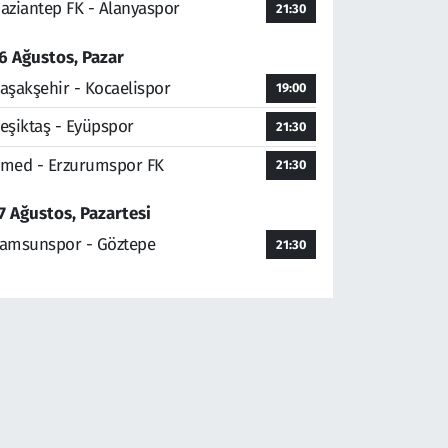
aziantep FK - Alanyaspor
21:30
6 Ağustos, Pazar
aşakşehir - Kocaelispor
19:00
eşiktaş - Eyüpspor
21:30
med - Erzurumspor FK
21:30
7 Ağustos, Pazartesi
amsunspor - Göztepe
21:30