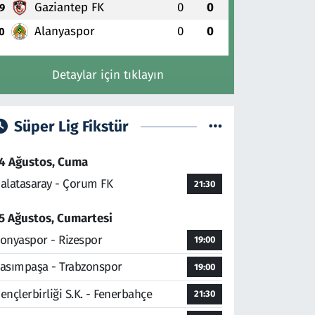
Gaziantep FK
0
0
9
Alanyaspor
0
0
0
Detaylar için tıklayın
Süper Lig Fikstür
4 Ağustos, Cuma
alatasaray - Çorum FK
21:30
5 Ağustos, Cumartesi
onyaspor - Rizespor
19:00
asımpaşa - Trabzonspor
19:00
ençlerbirliği S.K. - Fenerbahçe
21:30