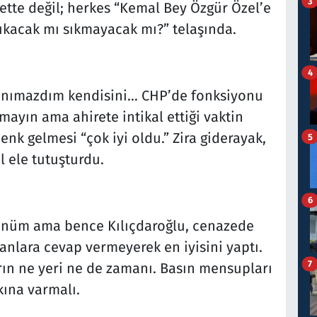
3
tte değil; herkes “Kemal Bey Özgür Özel’e
ıkacak mı sıkmayacak mı?” telaşında.
4
tanımazdım kendisini… CHP’de fonksiyonu
ayın ama ahirete intikal ettiği vaktin
nk gelmesi “çok iyi oldu.” Zira giderayak,
5
l ele tutuşturdu.
6
nüm ama bence Kılıçdaroğlu, cenazede
anlara cevap vermeyerek en iyisini yaptı.
7
rın ne yeri ne de zamanı. Basın mensupları
kına varmalı.