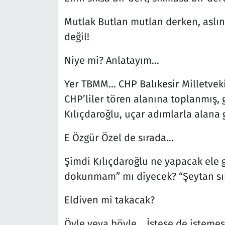
Mutlak Butlan mutlan derken, aslın
değil!
Niye mi? Anlatayım…
Yer TBMM… CHP Balıkesir Milletvek
CHP’liler tören alanına toplanmış,
Kılıçdaroğlu, uçar adımlarla alana g
E Özgür Özel de sırada…
Şimdi Kılıçdaroğlu ne yapacak ele g
dokunmam” mı diyecek? “Şeytan sık
Eldiven mi takacak?
Öyle veya böyle… İstese de istemese