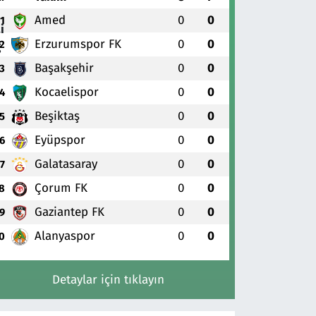
Amed
0
0
1
Erzurumspor FK
0
0
2
Başakşehir
0
0
3
Kocaelispor
0
0
4
Beşiktaş
0
0
5
Eyüpspor
0
0
6
Galatasaray
0
0
7
Çorum FK
0
0
8
Gaziantep FK
0
0
9
Alanyaspor
0
0
0
Detaylar için tıklayın