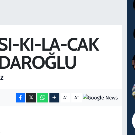
 SI-KI-LA-CAK
ÇDAROĞLU
AZ
-
+
A
A
M
t…