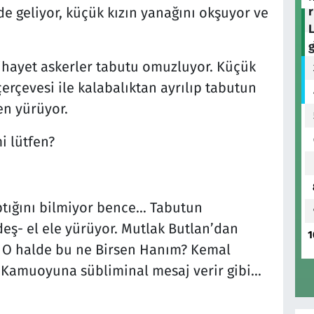
e geliyor, küçük kızın yanağını okşuyor ve
hayet askerler tabutu omuzluyor. Küçük
rçevesi ile kalabalıktan ayrılıp tabutun
en yürüyor.
i lütfen?
aptığını bilmiyor bence… Tabutun
deş- el ele yürüyor. Mutlak Butlan’dan
1
O halde bu ne Birsen Hanım? Kemal
 Kamuoyuna sübliminal mesaj verir gibi...