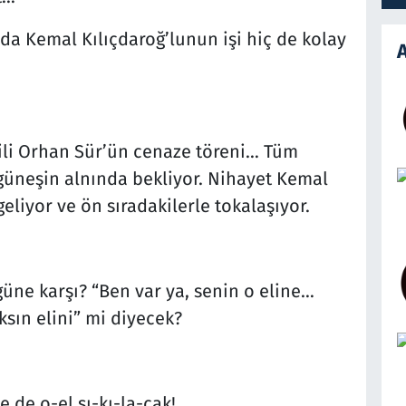
da Kemal Kılıçdaroğ’lunun işi hiç de kolay
A
ili Orhan Sür’ün cenaze töreni… Tüm
 güneşin alnında bekliyor. Nihayet Kemal
eliyor ve ön sıradakilerle tokalaşıyor.
üne karşı? “Ben var ya, senin o eline…
sın elini” mi diyecek?
 de o-el sı-kı-la-cak!