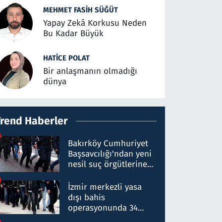
MEHMET FASIH SÜĞÜT
Yapay Zekâ Korkusu Neden
Bu Kadar Büyük
HATICE POLAT
Bir anlaşmanın olmadığı
dünya
Trend Haberler
Bakırköy Cumhuriyet
Başsavcılığı'ndan yeni
nesil suç örgütlerine
operasyon: 50 şüpheli
hakkında gözaltı kararı
İzmir merkezli yasa
dışı bahis
operasyonunda 34
gözaltı: Yaklaşık 2