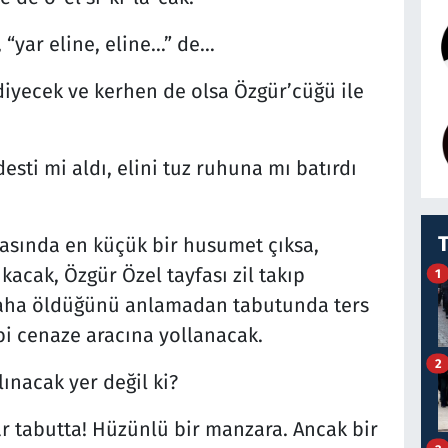
, “yar eline, eline…” de…
diyecek ve kerhen de olsa Özgür’cüğü ile
desti mi aldı, elini tuz ruhuna mı batırdı
rasında en küçük bir husumet çıksa,
cak, Özgür Özel tayfası zil takıp
1
daha öldüğünü anlamadan tabutunda ters
bi cenaze aracına yollanacak.
2
ınacak yer değil ki?
var tabutta! Hüzünlü bir manzara. Ancak bir