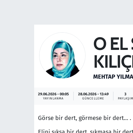
Resmi İlanlar
Rüya Tabirleri
O EL
Sağlık
KILI
Savunma Sanayi
Seçim 2023
MEHTAP YILM
Spor
29.06.2026 - 00:05
28.06.2026 - 13:49
3
YAYINLANMA
GÜNCELLEME
PAYLAŞI
Teknoloji ve Bilim
Görse bir dert, görmese bir dert… .
Televizyon
Elini sıksa bir dert, sıkmasa bir der