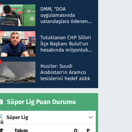
Kırıkkale'de yakalandı
DMM, "DOA
uygulamasında
vatandaşlara ödenen
iade tutarlarının
düşürüldüğü" iddiasını
Tutuklanan CHP Silivri
yalanladı
İlçe Başkanı Bulut'un
hesabında milyonluk
para trafiğine: Patron
talimat verdi, ben
Husiler: Suudi
gönderdim
Arabistan'ın Aramco
tesislerini hedef aldık
Süper Lig Puan Durumu
Süper Lig
#
Takım
O
P