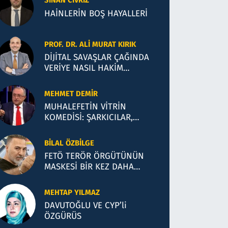
SINAN CIVRIZ
HAİNLERİN BOŞ HAYALLERİ
PROF. DR. ALI MURAT KIRIK
DİJİTAL SAVAŞLAR ÇAĞINDA
VERİYE NASIL HAKİM
OLACAĞIZ?
MEHMET DEMIR
MUHALEFETİN VİTRİN
KOMEDİSİ: ŞARKICILAR,
KUMARCILAR VE SİYASİ
İLLÜZYONLAR
BILAL ÖZBILGE
FETÖ TERÖR ÖRGÜTÜNÜN
MASKESİ BİR KEZ DAHA
DÜŞTÜ!
MEHTAP YILMAZ
DAVUTOĞLU VE CYP’li
ÖZGÜRÜS