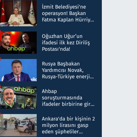
Milyar liralık para
İzmit Belediyesi'ne
trafiği tespit edildi
operasyon! Başkan
Fatma Kaplan Hürriyet
ve eşi gözaltına alındı
Oğuzhan Uğur’un
ifadesi ilk kez Diriliş
Postası'nda!
Rusya Başbakan
Yardımcısı Novak,
Rusya-Türkiye enerji
ortaklığının stratejik
nitelikte olduğunu
Ahbap
belirtti
soruşturmasında
ifadeler birbirine girdi:
Dokuz şüphelinin
ifadelerinden ortaya
Ankara'da bir kişinin 2
çıkan tablo şok etti
milyon lirasını gasp
eden şüpheliler