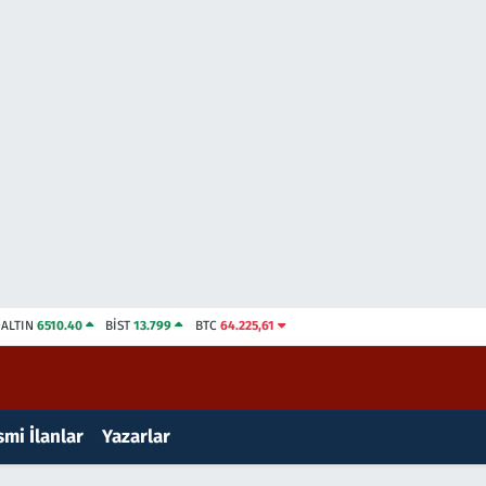
ALTIN
6510.40
BİST
13.799
BTC
64.225,61
mi İlanlar
Yazarlar