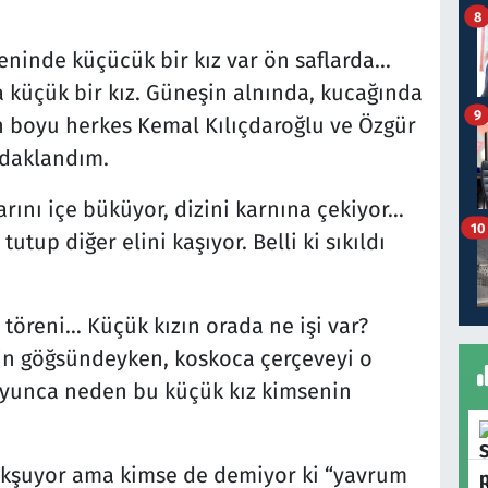
8
reninde küçücük bir kız var ön saflarda…
a küçük bir kız. Güneşin alnında, kucağında
9
n boyu herkes Kemal Kılıçdaroğlu ve Özgür
odaklandım.
arını içe büküyor, dizini karnına çekiyor…
10
utup diğer elini kaşıyor. Belli ki sıkıldı
 töreni… Küçük kızın orada ne işi var?
n göğsündeyken, koskoca çerçeveyi o
boyunca neden bu küçük kız kimsenin
 okşuyor ama kimse de demiyor ki “yavrum