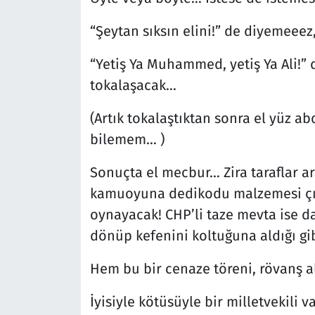
“Şeytan sıksın elini!” de diyemeeez
“Yetiş Ya Muhammed, yetiş Ya Ali!” 
tokalaşacak…
(Artık tokalaştıktan sonra el yüz ab
bilemem… )
Sonuçta el mecbur… Zira taraflar a
kamuoyuna dedikodu malzemesi çıka
oynayacak! CHP’li taze mevta ise 
dönüp kefenini koltuğuna aldığı gi
Hem bu bir cenaze töreni, rövanş al
İyisiyle kötüsüyle bir milletvekili 