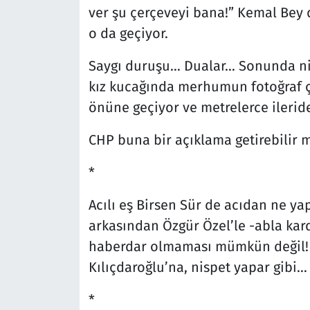
ver şu çerçeveyi bana!” Kemal Bey d
o da geçiyor.
Saygı duruşu… Dualar… Sonunda ni
kız kucağında merhumun fotoğraf çe
önüne geçiyor ve metrelerce ilerid
CHP buna bir açıklama getirebilir m
*
Acılı eş Birsen Sür de acıdan ne y
arkasından Özgür Özel’le -abla kar
haberdar olmaması mümkün değil! 
Kılıçdaroğlu’na, nispet yapar gibi…
*