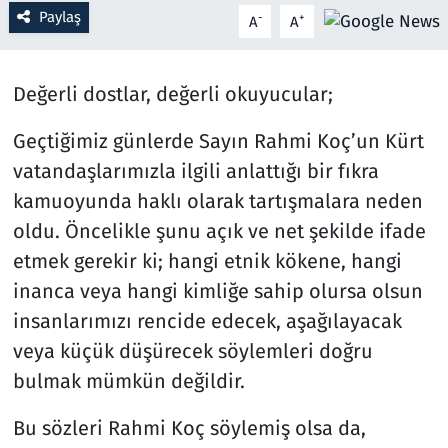
Paylaş
-
+
A
A
Resmi İlanlar
Değerli dostlar, değerli okuyucular;
Rüya Tabirleri
Geçtiğimiz günlerde Sayın Rahmi Koç’un Kürt
Sağlık
vatandaşlarımızla ilgili anlattığı bir fıkra
Savunma Sanayi
kamuoyunda haklı olarak tartışmalara neden
oldu. Öncelikle şunu açık ve net şekilde ifade
Seçim 2023
etmek gerekir ki; hangi etnik kökene, hangi
inanca veya hangi kimliğe sahip olursa olsun
Spor
insanlarımızı rencide edecek, aşağılayacak
veya küçük düşürecek söylemleri doğru
Teknoloji ve Bilim
bulmak mümkün değildir.
Televizyon
Bu sözleri Rahmi Koç söylemiş olsa da,