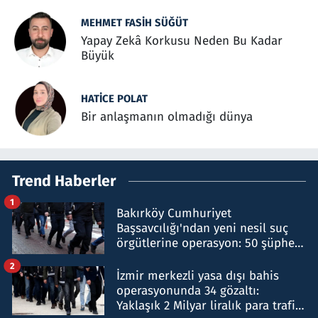
MEHMET FASIH SÜĞÜT
Yapay Zekâ Korkusu Neden Bu Kadar
Büyük
HATICE POLAT
Bir anlaşmanın olmadığı dünya
Trend Haberler
1
Bakırköy Cumhuriyet
Başsavcılığı'ndan yeni nesil suç
örgütlerine operasyon: 50 şüpheli
hakkında gözaltı kararı
2
İzmir merkezli yasa dışı bahis
operasyonunda 34 gözaltı:
Yaklaşık 2 Milyar liralık para trafiği