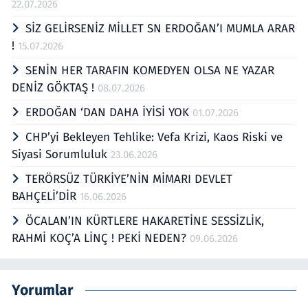
22.07.2026
SİZ GELİRSENİZ MİLLET SN ERDOĞAN’I MUMLA ARAR
!
15.07.2026
SENİN HER TARAFIN KOMEDYEN OLSA NE YAZAR
DENİZ GÖKTAŞ !
08.07.2026
ERDOĞAN ‘DAN DAHA İYİSİ YOK
01.07.2026
CHP’yi Bekleyen Tehlike: Vefa Krizi, Kaos Riski ve
Siyasi Sorumluluk
23.06.2026
TERÖRSÜZ TÜRKİYE’NİN MİMARI DEVLET
BAHÇELİ’DİR
16.06.2026
ÖCALAN’IN KÜRTLERE HAKARETİNE SESSİZLİK,
RAHMİ KOÇ’A LİNÇ ! PEKİ NEDEN?
09.06.2026
Yorumlar