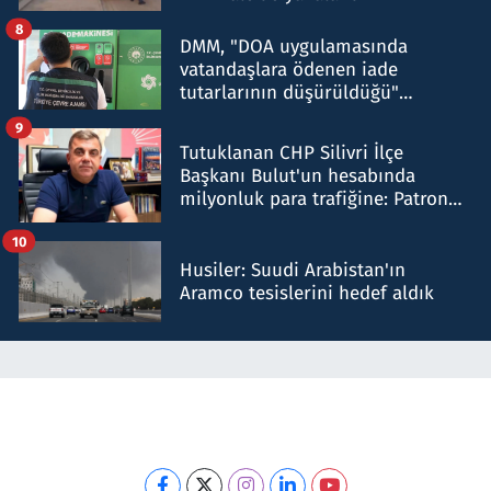
8
DMM, "DOA uygulamasında
vatandaşlara ödenen iade
tutarlarının düşürüldüğü"
iddiasını yalanladı
9
Tutuklanan CHP Silivri İlçe
Başkanı Bulut'un hesabında
milyonluk para trafiğine: Patron
talimat verdi, ben gönderdim
10
Husiler: Suudi Arabistan'ın
Aramco tesislerini hedef aldık