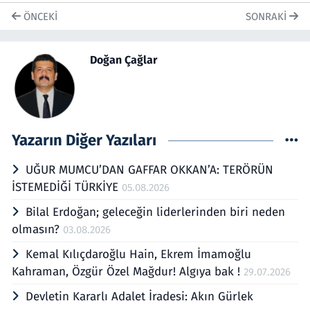
ÖNCEKI
SONRAKI
Doğan Çağlar
Yazarın Diğer Yazıları
UĞUR MUMCU’DAN GAFFAR OKKAN’A: TERÖRÜN
İSTEMEDİĞİ TÜRKİYE
05.08.2026
Bilal Erdoğan; geleceğin liderlerinden biri neden
olmasın?
03.08.2026
Kemal Kılıçdaroğlu Hain, Ekrem İmamoğlu
Kahraman, Özgür Özel Mağdur! Algıya bak !
29.07.2026
Devletin Kararlı Adalet İradesi: Akın Gürlek