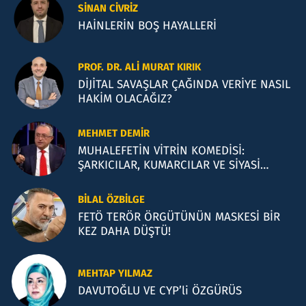
SINAN CIVRIZ
HAİNLERİN BOŞ HAYALLERİ
PROF. DR. ALI MURAT KIRIK
DİJİTAL SAVAŞLAR ÇAĞINDA VERİYE NASIL
HAKİM OLACAĞIZ?
MEHMET DEMIR
MUHALEFETİN VİTRİN KOMEDİSİ:
ŞARKICILAR, KUMARCILAR VE SİYASİ
İLLÜZYONLAR
BILAL ÖZBILGE
FETÖ TERÖR ÖRGÜTÜNÜN MASKESİ BİR
KEZ DAHA DÜŞTÜ!
MEHTAP YILMAZ
DAVUTOĞLU VE CYP’li ÖZGÜRÜS