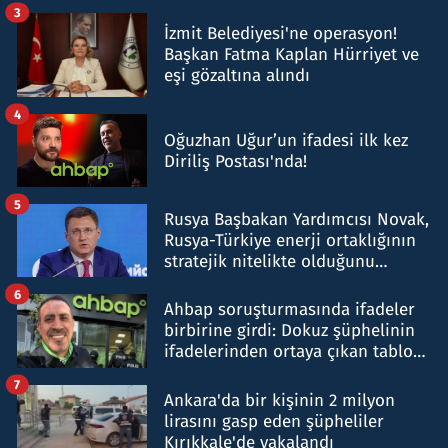
tespit edildi
3
İzmit Belediyesi'ne operasyon!
Başkan Fatma Kaplan Hürriyet ve
eşi gözaltına alındı
4
Oğuzhan Uğur’un ifadesi ilk kez
Diriliş Postası'nda!
5
Rusya Başbakan Yardımcısı Novak,
Rusya-Türkiye enerji ortaklığının
stratejik nitelikte olduğunu
belirtti
6
Ahbap soruşturmasında ifadeler
birbirine girdi: Dokuz şüphelinin
ifadelerinden ortaya çıkan tablo
şok etti
7
Ankara'da bir kişinin 2 milyon
lirasını gasp eden şüpheliler
Kırıkkale'de yakalandı