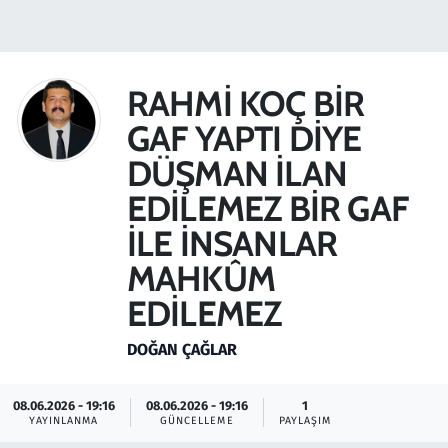
Gündem
Haber
RAHMİ KOÇ BİR
GAF YAPTI DİYE
Kültür Sanat
DÜŞMAN İLAN
Kurumsal Haberler
EDİLEMEZ BİR GAF
İLE İNSANLAR
Lezzet Durağı
MAHKÛM
Memur ve Kamu
EDİLEMEZ
Otomobil
DOĞAN ÇAĞLAR
Oyun
08.06.2026 - 19:16
08.06.2026 - 19:16
1
YAYINLANMA
GÜNCELLEME
PAYLAŞIM
Ramazan