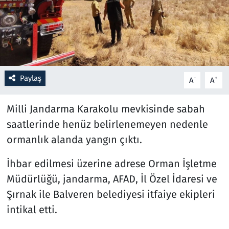
Resmi İlanlar
Rüya Tabirleri
Sağlık
Paylaş
-
+
A
A
Savunma Sanayi
Milli Jandarma Karakolu mevkisinde sabah
saatlerinde henüz belirlenemeyen nedenle
Seçim 2023
ormanlık alanda yangın çıktı.
Spor
İhbar edilmesi üzerine adrese Orman İşletme
Müdürlüğü, jandarma, AFAD, İl Özel İdaresi ve
Teknoloji ve Bilim
Şırnak ile Balveren belediyesi itfaiye ekipleri
Televizyon
intikal etti.