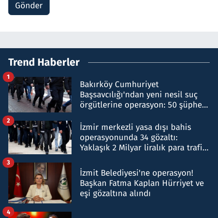
Gönder
Trend Haberler
1
Bakırköy Cumhuriyet
Başsavcılığı'ndan yeni nesil suç
örgütlerine operasyon: 50 şüpheli
hakkında gözaltı kararı
2
İzmir merkezli yasa dışı bahis
operasyonunda 34 gözaltı:
Yaklaşık 2 Milyar liralık para trafiği
tespit edildi
3
İzmit Belediyesi'ne operasyon!
Başkan Fatma Kaplan Hürriyet ve
eşi gözaltına alındı
4