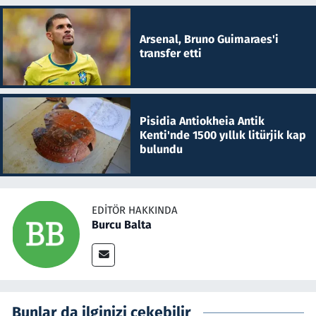
Arsenal, Bruno Guimaraes'i
transfer etti
Pisidia Antiokheia Antik
Kenti'nde 1500 yıllık litürjik kap
bulundu
EDITÖR HAKKINDA
Burcu Balta
Bunlar da ilginizi çekebilir