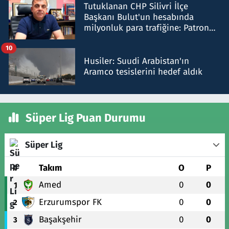
Tutuklanan CHP Silivri İlçe
Başkanı Bulut'un hesabında
milyonluk para trafiğine: Patron
talimat verdi, ben gönderdim
10
Husiler: Suudi Arabistan'ın
Aramco tesislerini hedef aldık
Süper Lig Puan Durumu
Süper Lig
#
Takım
O
P
Amed
0
0
1
Erzurumspor FK
0
0
2
Başakşehir
0
0
3