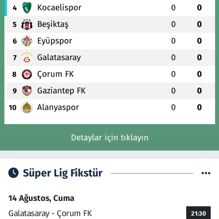
Kocaelispor
0
0
4
Beşiktaş
0
0
5
Eyüpspor
0
0
6
Galatasaray
0
0
7
Çorum FK
0
0
8
Gaziantep FK
0
0
9
Alanyaspor
0
0
10
Detaylar için tıklayın
Süper Lig Fikstür
14 Ağustos, Cuma
Galatasaray - Çorum FK
21:30