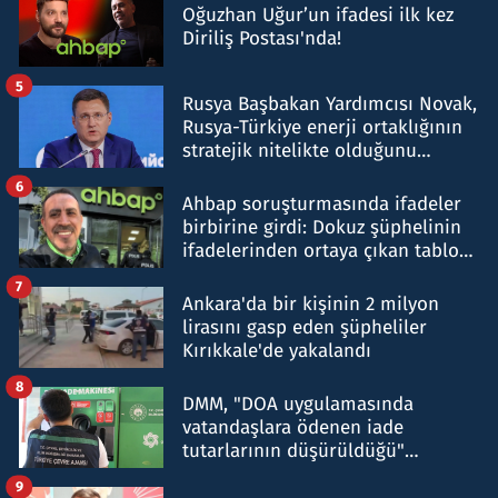
Oğuzhan Uğur’un ifadesi ilk kez
Diriliş Postası'nda!
5
Rusya Başbakan Yardımcısı Novak,
Rusya-Türkiye enerji ortaklığının
stratejik nitelikte olduğunu
belirtti
6
Ahbap soruşturmasında ifadeler
birbirine girdi: Dokuz şüphelinin
ifadelerinden ortaya çıkan tablo
şok etti
7
Ankara'da bir kişinin 2 milyon
lirasını gasp eden şüpheliler
Kırıkkale'de yakalandı
8
DMM, "DOA uygulamasında
vatandaşlara ödenen iade
tutarlarının düşürüldüğü"
iddiasını yalanladı
9