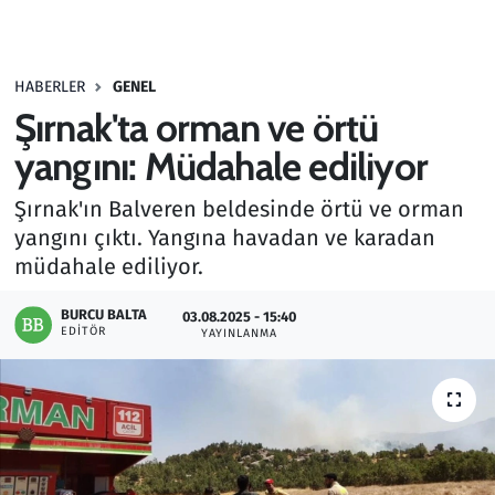
Gündem
HABERLER
GENEL
Haber
Şırnak'ta orman ve örtü
Kültür Sanat
yangını: Müdahale ediliyor
Şırnak'ın Balveren beldesinde örtü ve orman
Kurumsal Haberler
yangını çıktı. Yangına havadan ve karadan
müdahale ediliyor.
Lezzet Durağı
BURCU BALTA
03.08.2025 - 15:40
Memur ve Kamu
EDITÖR
YAYINLANMA
Otomobil
Oyun
Ramazan