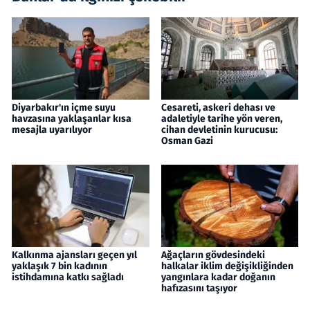
Diyarbakır'ın içme suyu
Cesareti, askeri dehası ve
havzasına yaklaşanlar kısa
adaletiyle tarihe yön veren,
mesajla uyarılıyor
cihan devletinin kurucusu:
Osman Gazi
Kalkınma ajansları geçen yıl
Ağaçların gövdesindeki
yaklaşık 7 bin kadının
halkalar iklim değişikliğinden
istihdamına katkı sağladı
yangınlara kadar doğanın
hafızasını taşıyor