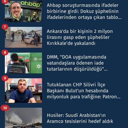
6
Ahbap soruşturmasında ifadeler
birbirine girdi: Dokuz şüphelinin
ifadelerinden ortaya çıkan tablo
şok etti
7
Ankara'da bir kişinin 2 milyon
lirasını gasp eden şüpheliler
Kırıkkale'de yakalandı
8
DMM, "DOA uygulamasında
vatandaşlara ödenen iade
tutarlarının düşürüldüğü"
iddiasını yalanladı
9
Tutuklanan CHP Silivri İlçe
Başkanı Bulut'un hesabında
milyonluk para trafiğine: Patron
talimat verdi, ben gönderdim
10
Husiler: Suudi Arabistan'ın
Aramco tesislerini hedef aldık