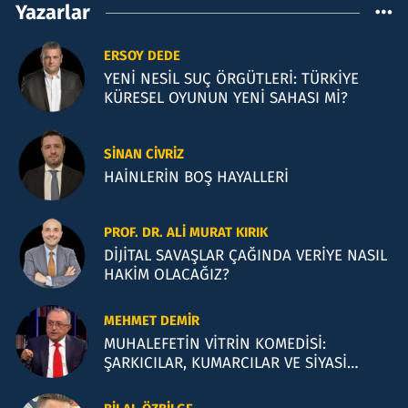
Yazarlar
ERSOY DEDE
YENİ NESİL SUÇ ÖRGÜTLERİ: TÜRKİYE
KÜRESEL OYUNUN YENİ SAHASI Mİ?
SINAN CIVRIZ
HAİNLERİN BOŞ HAYALLERİ
PROF. DR. ALI MURAT KIRIK
DİJİTAL SAVAŞLAR ÇAĞINDA VERİYE NASIL
HAKİM OLACAĞIZ?
MEHMET DEMIR
MUHALEFETİN VİTRİN KOMEDİSİ:
ŞARKICILAR, KUMARCILAR VE SİYASİ
İLLÜZYONLAR