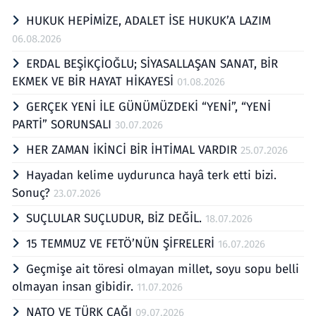
HUKUK HEPİMİZE, ADALET İSE HUKUK’A LAZIM
06.08.2026
ERDAL BEŞİKÇİOĞLU; SİYASALLAŞAN SANAT, BİR
EKMEK VE BİR HAYAT HİKAYESİ
01.08.2026
GERÇEK YENİ İLE GÜNÜMÜZDEKİ “YENİ”, “YENİ
PARTİ” SORUNSALI
30.07.2026
HER ZAMAN İKİNCİ BİR İHTİMAL VARDIR
25.07.2026
Hayadan kelime uydurunca hayâ terk etti bizi.
Sonuç?
23.07.2026
SUÇLULAR SUÇLUDUR, BİZ DEĞİL.
18.07.2026
15 TEMMUZ VE FETÖ’NÜN ŞİFRELERİ
16.07.2026
Geçmişe ait töresi olmayan millet, soyu sopu belli
olmayan insan gibidir.
11.07.2026
NATO VE TÜRK ÇAĞI
09.07.2026