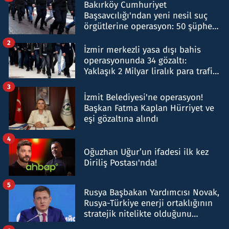
Bakırköy Cumhuriyet
Başsavcılığı'ndan yeni nesil suç
örgütlerine operasyon: 50 şüpheli
hakkında gözaltı kararı
2
İzmir merkezli yasa dışı bahis
operasyonunda 34 gözaltı:
Yaklaşık 2 Milyar liralık para trafiği
tespit edildi
3
İzmit Belediyesi'ne operasyon!
Başkan Fatma Kaplan Hürriyet ve
eşi gözaltına alındı
4
Oğuzhan Uğur’un ifadesi ilk kez
Diriliş Postası'nda!
5
Rusya Başbakan Yardımcısı Novak,
Rusya-Türkiye enerji ortaklığının
stratejik nitelikte olduğunu
belirtti