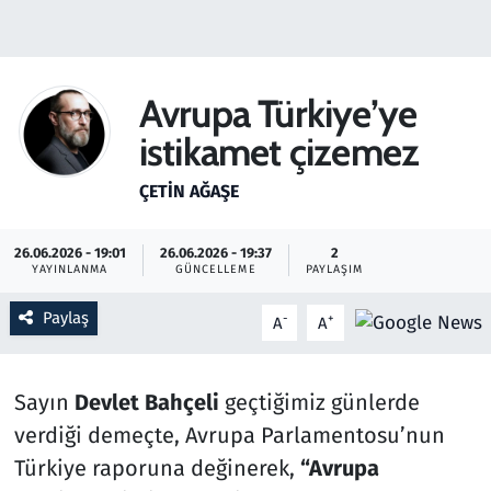
Gündem
Haber
Avrupa Türkiye’ye
istikamet çizemez
Kültür Sanat
ÇETIN AĞAŞE
Kurumsal Haberler
26.06.2026 - 19:01
26.06.2026 - 19:37
2
Lezzet Durağı
YAYINLANMA
GÜNCELLEME
PAYLAŞIM
Memur ve Kamu
Paylaş
-
+
A
A
Otomobil
Sayın
Devlet Bahçeli
geçtiğimiz günlerde
Oyun
verdiği demeçte, Avrupa Parlamentosu’nun
Türkiye raporuna değinerek,
“Avrupa
Ramazan