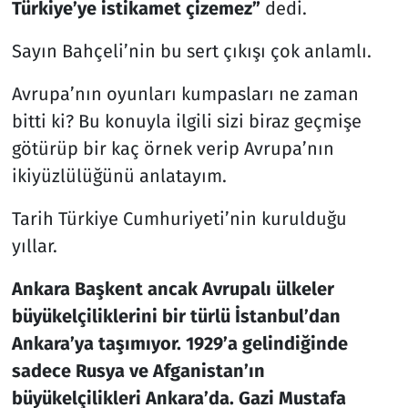
Türkiye’ye istikamet çizemez”
dedi.
Resmi İlanlar
Sayın Bahçeli’nin bu sert çıkışı çok anlamlı.
Rüya Tabirleri
Avrupa’nın oyunları kumpasları ne zaman
bitti ki? Bu konuyla ilgili sizi biraz geçmişe
Sağlık
götürüp bir kaç örnek verip Avrupa’nın
ikiyüzlülüğünü anlatayım.
Savunma Sanayi
Tarih Türkiye Cumhuriyeti’nin kurulduğu
Seçim 2023
yıllar.
Spor
Ankara Başkent ancak Avrupalı ülkeler
büyükelçiliklerini bir türlü İstanbul’dan
Teknoloji ve Bilim
Ankara’ya taşımıyor. 1929’a gelindiğinde
Televizyon
sadece Rusya ve Afganistan’ın
büyükelçilikleri Ankara’da. Gazi Mustafa