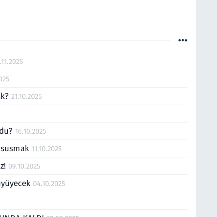
.11.2025
025
ak?
21.10.2025
rdu?
16.10.2025
k susmak
11.10.2025
az!
09.10.2025
büyüyecek
04.10.2025