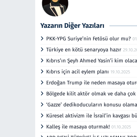
Yazarın Diğer Yazıları
PKK-YPG Suriye’nin Fetösü olur mu?
01
Türkiye en kötü senaryoya hazır
29.10.2
Kıbrıs’ın Şeyh Ahmed Yasin’i kim olac
Kıbrıs için acil eylem planı
19.10.2025
Erdoğan Trump ile neden masaya otu
Bölgede kilit aktör olmak ve daha ço
‘Gazze’ dedikoducuların konusu olam
Küresel aktivizm ile İsrail’in kavgası 
Kalleş ile masaya oturmak!
01.10.2025