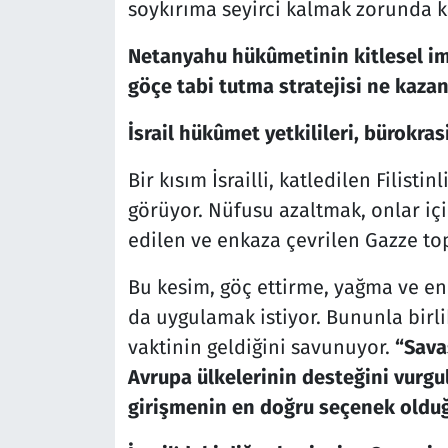
soykırıma seyirci kalmak zorunda k
Netanyahu hükûmetinin kitlesel imh
göçe tabi tutma stratejisi ne kazan
İsrail hükûmet yetkilileri, bürokr
Bir kısım İsrailli, katledilen Filisti
görüyor. Nüfusu azaltmak, onlar içi
edilen ve enkaza çevrilen Gazze top
Bu kesim, göç ettirme, yağma ve enk
da uygulamak istiyor. Bununla birl
vaktinin geldiğini savunuyor.
“Sava
Avrupa ülkelerinin desteğini vurgu
girişmenin en doğru seçenek olduğ