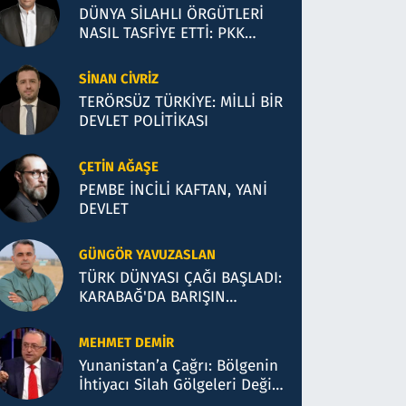
DÜNYA SİLAHLI ÖRGÜTLERİ
NASIL TASFİYE ETTİ: PKK
SÜRECİ HANGİ MODELE
BENZİYOR?
SINAN CIVRIZ
TERÖRSÜZ TÜRKİYE: MİLLİ BİR
DEVLET POLİTİKASI
ÇETIN AĞAŞE
PEMBE İNCİLİ KAFTAN, YANİ
DEVLET
GÜNGÖR YAVUZASLAN
TÜRK DÜNYASI ÇAĞI BAŞLADI:
KARABAĞ'DA BARIŞIN
COĞRAFYASI VE BAKÜ
TEMASLARI
MEHMET DEMIR
Yunanistan’a Çağrı: Bölgenin
İhtiyacı Silah Gölgeleri Değil,
Hukuk ve Akl-ı Selimdir