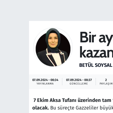
Resmi İlanlar
Rüya Tabirleri
Bir ay
Sağlık
kazan
Savunma Sanayi
Seçim 2023
BETÜL SOYSA
Spor
07.09.2024 - 00:34
07.09.2024 - 00:37
2
YAYINLANMA
GÜNCELLEME
PAYLAŞIM
Teknoloji ve Bilim
7 Ekim Aksa Tufanı üzerinden tam 1
Televizyon
olacak.
Bu süreçte Gazzeliler büyük