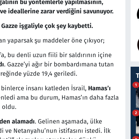
şgalinin bu yöntemlerle yapılmasının,
e ideallerine zarar verdiğini savunuyor.
 Gazze işgaliyle çok şey kaybetti.
dan yaparsak şu maddeler öne çıkıyor;
efa, bu denli uzun fiili bir saldırının içine
dı
. Gazze’yi ağır bir bombardımana tutan
reğinde yüzde 19,4 geriledi.
1
 binlerce insanı katleden İsrail,
Hamas’ı
zenledi ama bu durum, Hamas’ın daha fazla
 oldu.
2
inden alamadı
. Gelinen aşamada, ülke
i ve Netanyahu’nun istifasını istedi. İlk