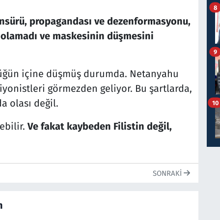
8
sansürü, propagandası ve dezenformasyonu,
el olamadı ve maskesinin düşmesini
9
örlüğün içine düşmüş durumda. Netanyahu
yonistleri görmezden geliyor. Bu şartlarda,
 olası değil.
10
ebilir.
Ve fakat kaybeden Filistin değil,
SONRAKI
n