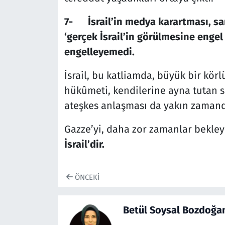
7-
İsrail’in medya karartması, 
‘gerçek İsrail’in görülmesine eng
engelleyemedi.
İsrail, bu katliamda, büyük bir k
hükûmeti, kendilerine ayna tutan si
ateşkes anlaşması da yakın zamanda
Gazze’yi, daha zor zamanlar bekley
İsrail’dir.
ÖNCEKI
Betül Soysal Bozdoğa