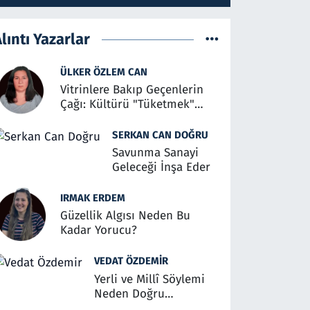
lıntı Yazarlar
ÜLKER ÖZLEM CAN
Vitrinlere Bakıp Geçenlerin
Çağı: Kültürü "Tüketmek"
Üzerine
SERKAN CAN DOĞRU
Savunma Sanayi
Geleceği İnşa Eder
IRMAK ERDEM
Güzellik Algısı Neden Bu
Kadar Yorucu?
VEDAT ÖZDEMIR
Yerli ve Millî Söylemi
Neden Doğru
Anlaşılmalı