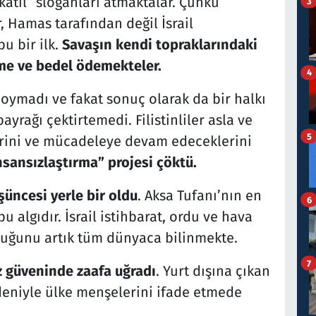
 “katil” sloganları atmaktalar. Çünkü
3
er, Hamas tarafından değil İsrail
u bir ilk.
Savaşın kendi topraklarındaki
işme ve bedel ödemekteler.
4
oymadı ve fakat sonuç olarak da bir halkı
ayrağı çektirtemedi. Filistinliler asla ve
5
erini ve mücadeleye devam edeceklerini
nsansızlaştırma” projesi çöktü.
şüncesi yerle bir oldu
. Aksa Tufanı’nın en
6
 algıdır. İsrail istihbarat, ordu ve hava
duğunu artık tüm dünyaca bilinmekte.
7
 öz güveninde zaafa uğradı
. Yurt dışına çıkan
nedeniyle ülke menşelerini ifade etmede