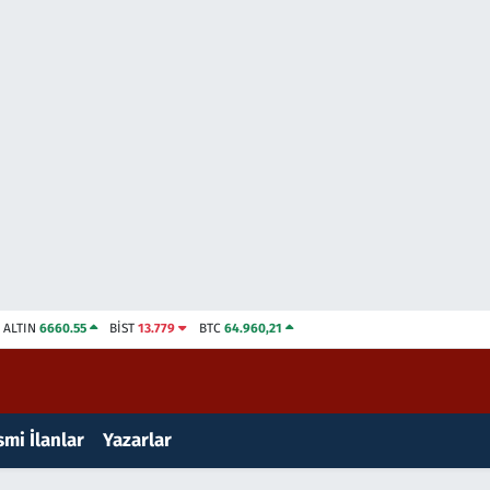
ALTIN
6660.55
BİST
13.779
BTC
64.960,21
mi İlanlar
Yazarlar