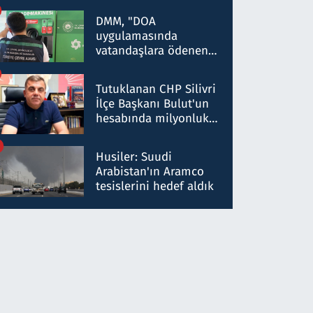
Kırıkkale'de yakalandı
DMM, "DOA
uygulamasında
vatandaşlara ödenen
iade tutarlarının
düşürüldüğü" iddiasını
Tutuklanan CHP Silivri
yalanladı
İlçe Başkanı Bulut'un
hesabında milyonluk
para trafiğine: Patron
talimat verdi, ben
Husiler: Suudi
gönderdim
Arabistan'ın Aramco
tesislerini hedef aldık