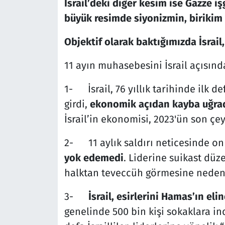
İsrail’deki diğer kesim ise Gazze i
büyük resimde siyonizmin, birikim v
Objektif olarak baktığımızda İsrail,
11 ayın muhasebesini İsrail açısın
1-
İsrail, 76 yıllık tarihinde ilk d
girdi,
ekonomik açıdan kayba uğra
İsrail’in ekonomisi, 2023'ün son çey
2-
11 aylık saldırı neticesinde on
yok edemedi
. Liderine suikast dü
halktan teveccüh görmesine neden
3-
İsrail, esirlerini Hamas’ın el
genelinde 500 bin kişi sokaklara ind