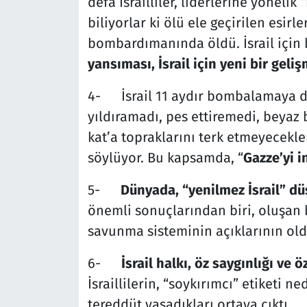
defa İsrailliler, liderlerine yönelik
biliyorlar ki ölü ele geçirilen esirl
bombardımanında öldü. İsrail için b
yansıması, İsrail için yeni bir gel
4-
İsrail 11 aydır bombalamaya d
yıldıramadı, pes ettiremedi, beyaz b
kat’a topraklarını terk etmeyecekl
söylüyor. Bu kapsamda, “
Gazze’yi i
5-
Dünyada, “yenilmez İsrail” dü
önemli sonuçlarından biri, oluşan bu
savunma sisteminin açıklarının ol
6-
İsrail halkı, öz saygınlığı ve
İsraillilerin, “soykırımcı” etiketi 
tereddüt yaşadıkları ortaya çıktı.