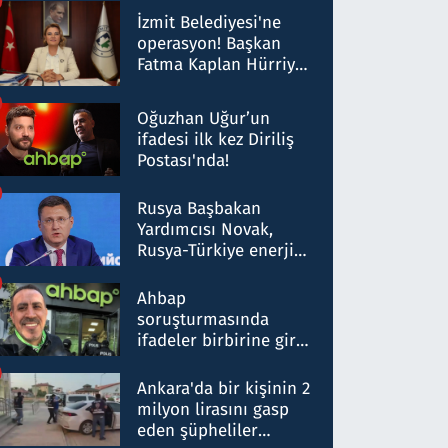
Milyar liralık para
İzmit Belediyesi'ne
trafiği tespit edildi
operasyon! Başkan
Fatma Kaplan Hürriyet
ve eşi gözaltına alındı
Oğuzhan Uğur’un
ifadesi ilk kez Diriliş
Postası'nda!
Rusya Başbakan
Yardımcısı Novak,
Rusya-Türkiye enerji
ortaklığının stratejik
nitelikte olduğunu
Ahbap
belirtti
soruşturmasında
ifadeler birbirine girdi:
Dokuz şüphelinin
ifadelerinden ortaya
Ankara'da bir kişinin 2
çıkan tablo şok etti
milyon lirasını gasp
eden şüpheliler