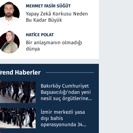
MEHMET FASIH SÜĞÜT
Yapay Zekâ Korkusu Neden
Bu Kadar Büyük
HATICE POLAT
Bir anlaşmanın olmadığı
dünya
Trend Haberler
Bakırköy Cumhuriyet
Başsavcılığı'ndan yeni
nesil suç örgütlerine
operasyon: 50 şüpheli
hakkında gözaltı kararı
İzmir merkezli yasa
dışı bahis
operasyonunda 34
gözaltı: Yaklaşık 2