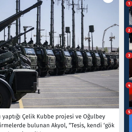
1
2
3
4
5
 yaptığı Çelik Kubbe projesi ve Oğulbey
irmelerde bulunan Akyol, “Tesis, kendi ‘gök