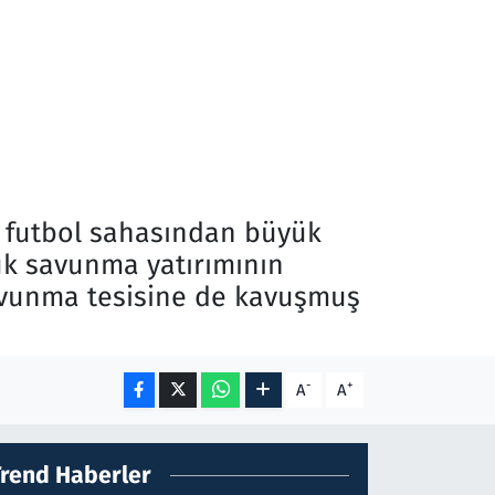
 futbol sahasından büyük
yük savunma yatırımının
savunma tesisine de kavuşmuş
-
+
A
A
Trend Haberler