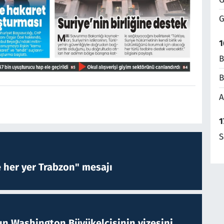
G
1
B
B
A
1
S
e her yer Trabzon" mesajı
nın Washington Büyükelçisinin vizesini