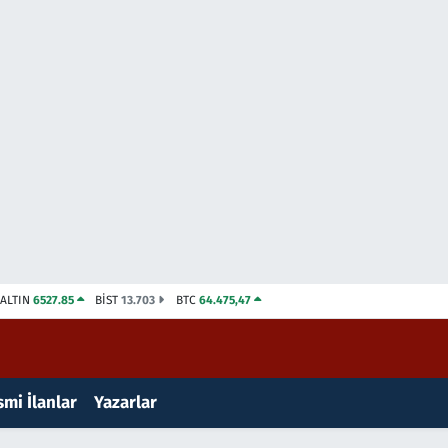
ALTIN
6527.85
BİST
13.703
BTC
64.475,47
mi İlanlar
Yazarlar