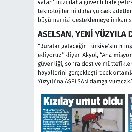
vatan’ımızı daha güvenli hale geti
teknolojilerini daha yüksek adetler
büyümemizi desteklemeye imkan sun
ASELSAN, YENİ YÜZYILA
“Buralar geleceğin Türkiye’sinin inş
ediyoruz.” diyen Akyol, “Ana misy
güvenliği, sonra dost ve müttefikle
hayallerini gerçekleştirecek ortaml
Yüzyılı’na ASELSAN damga vuracak.”