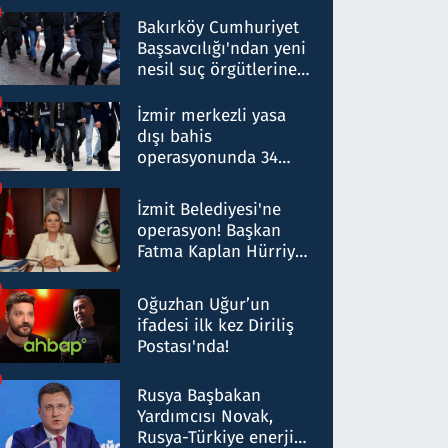
Bakırköy Cumhuriyet
Başsavcılığı'ndan yeni
nesil suç örgütlerine
operasyon: 50 şüpheli
hakkında gözaltı kararı
İzmir merkezli yasa
dışı bahis
operasyonunda 34
gözaltı: Yaklaşık 2
Milyar liralık para
İzmit Belediyesi'ne
trafiği tespit edildi
operasyon! Başkan
Fatma Kaplan Hürriyet
ve eşi gözaltına alındı
Oğuzhan Uğur’un
ifadesi ilk kez Diriliş
Postası'nda!
Rusya Başbakan
Yardımcısı Novak,
Rusya-Türkiye enerji