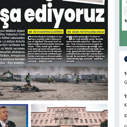
1
1
G
1
K
K
G