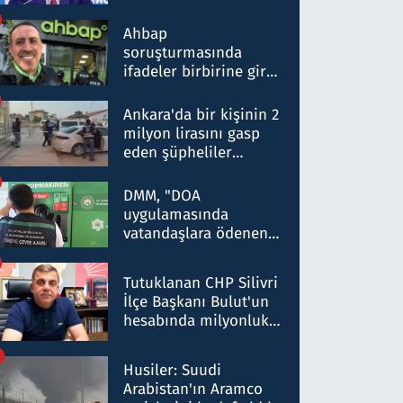
ortaklığının stratejik
nitelikte olduğunu
Ahbap
belirtti
soruşturmasında
ifadeler birbirine girdi:
Dokuz şüphelinin
ifadelerinden ortaya
Ankara'da bir kişinin 2
çıkan tablo şok etti
milyon lirasını gasp
eden şüpheliler
Kırıkkale'de yakalandı
DMM, "DOA
uygulamasında
vatandaşlara ödenen
iade tutarlarının
düşürüldüğü" iddiasını
Tutuklanan CHP Silivri
yalanladı
İlçe Başkanı Bulut'un
hesabında milyonluk
para trafiğine: Patron
talimat verdi, ben
Husiler: Suudi
gönderdim
Arabistan'ın Aramco