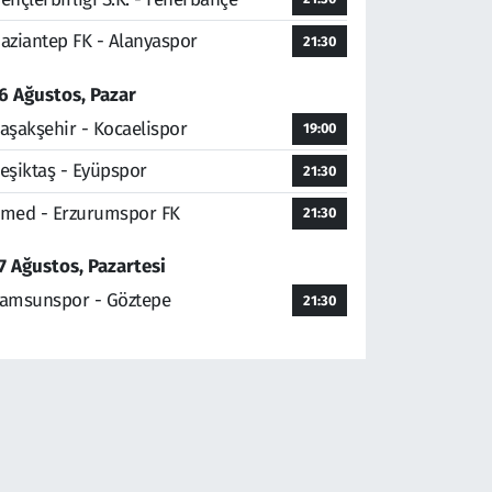
aziantep FK - Alanyaspor
21:30
6 Ağustos, Pazar
aşakşehir - Kocaelispor
19:00
eşiktaş - Eyüpspor
21:30
med - Erzurumspor FK
21:30
7 Ağustos, Pazartesi
amsunspor - Göztepe
21:30