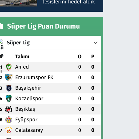
tesislerini hedef aldık
Süper Lig Puan Durumu
Süper Lig
#
Takım
O
P
Amed
0
0
1
Erzurumspor FK
0
0
2
Başakşehir
0
0
3
Kocaelispor
0
0
4
Beşiktaş
0
0
5
Eyüpspor
0
0
6
Galatasaray
0
0
7