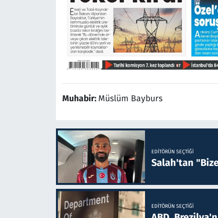
Muhabir:
Müslüm Bayburs
EDITÖRÜN SEÇTIĞI
Salah'tan "Biz
EDITÖRÜN SEÇTIĞI
ABD, Brezilya'