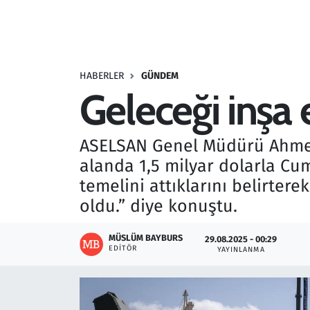
Resmi İlanlar
Rüya Tabirleri
HABERLER
GÜNDEM
Geleceği inşa
Sağlık
Savunma Sanayi
ASELSAN Genel Müdürü Ahmet 
alanda 1,5 milyar dolarla Cu
Seçim 2023
temelini attıklarını belirte
oldu.” diye konuştu.
Spor
MÜSLÜM BAYBURS
29.08.2025 - 00:29
Teknoloji ve Bilim
EDITÖR
YAYINLANMA
Televizyon