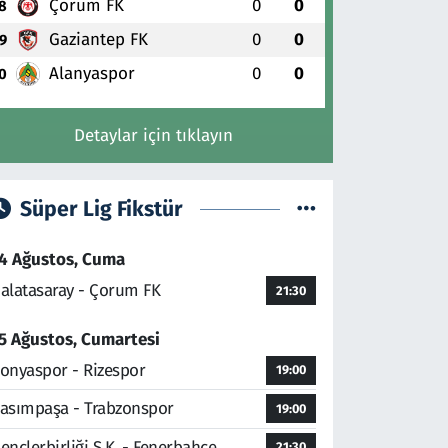
Çorum FK
0
0
8
Gaziantep FK
0
0
9
Alanyaspor
0
0
0
Detaylar için tıklayın
Süper Lig Fikstür
4 Ağustos, Cuma
alatasaray - Çorum FK
21:30
5 Ağustos, Cumartesi
onyaspor - Rizespor
19:00
asımpaşa - Trabzonspor
19:00
ençlerbirliği S.K. - Fenerbahçe
21:30