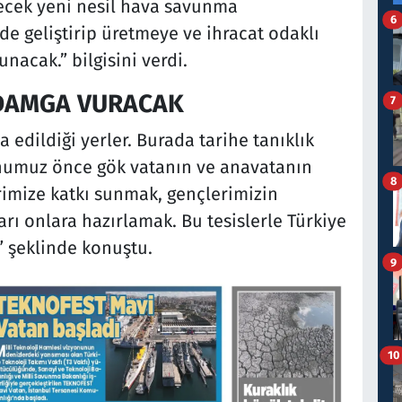
recek yeni nesil hava savunma
6
de geliştirip üretmeye ve ihracat odaklı
acak.” bilgisini verdi.
 DAMGA VURACAK
7
a edildiği yerler. Burada tarihe tanıklık
onumuz önce gök vatanın ve anavatanın
8
rimize katkı sunmak, gençlerimizin
arı onlara hazırlamak. Bu tesislerle Türkiye
 şeklinde konuştu.
9
10